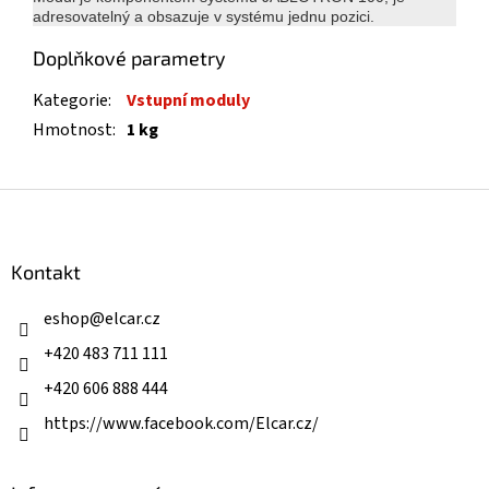
adresovatelný a obsazuje v systému jednu pozici.
Doplňkové parametry
Kategorie
:
Vstupní moduly
Hmotnost
:
1 kg
Z
á
p
a
Kontakt
t
í
eshop
@
elcar.cz
+420 483 711 111
+420 606 888 444
https://www.facebook.com/Elcar.cz/