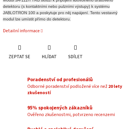
Modul JA-111H TRB slouží k připojení libovolného drátového
detektoru (s kontaktními nebo pulzními výstupy) k systému
JABLOTRON 100 a poskytuje pro něj napájení. Tento vestavný
modul lze umístit přímo do detektoru.
Detailní informace
ZEPTAT SE
HLÍDAT
SDÍLET
Poradenství od profesionálů
Odborné poradenství podložené více než
20 lety
zkušeností
95% spokojených zákazníků
Ověřeno zkušenostmi, potvrzeno recenzemi