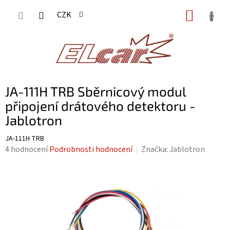
Přejít
NÁKUP
CZK
na
KOŠÍK
obsah
JA-111H TRB Sběrnicový modul
připojení drátového detektoru -
Jablotron
JA-111H TRB
Průměrné
4 hodnocení
Podrobnosti hodnocení
Značka:
Jablotron
hodnocení
produktu
je
4,8
z
5
hvězdiček.