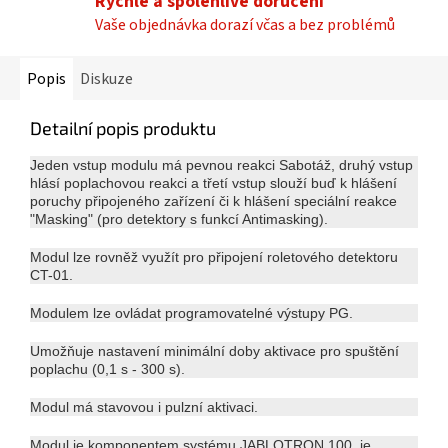
Rychlé a spolehlivé doručení
Vaše objednávka dorazí včas a bez problémů
Popis
Diskuze
Detailní popis produktu
Jeden vstup modulu má pevnou reakci Sabotáž, druhý vstup
hlásí poplachovou reakci a třetí vstup slouží buď k hlášení
poruchy připojeného zařízení či k hlášení speciální reakce
"Masking" (pro detektory s funkcí Antimasking).
Modul lze rovněž využít pro připojení roletového detektoru
CT-01.
Modulem lze ovládat programovatelné výstupy PG.
Umožňuje nastavení minimální doby aktivace pro spuštění
poplachu (0,1 s - 300 s).
Modul má stavovou i pulzní aktivaci.
Modul je komponentem systému JABLOTRON 100, je