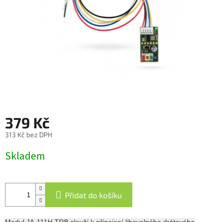
379 Kč
313 Kč bez DPH
Měrná
Skladem
cena:
Přidat do košíku