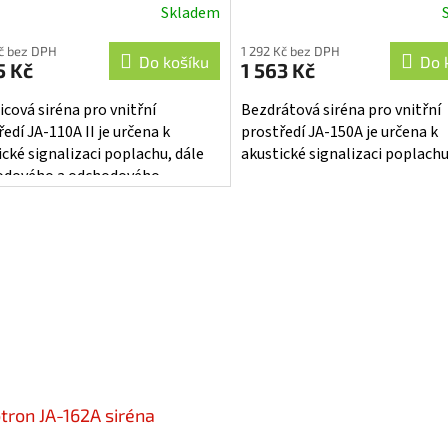
Skladem
ěrné
Průměrné
cení
hodnocení
Kč bez DPH
1 292 Kč bez DPH
ktu
produktu
Do košíku
Do 
5 Kč
1 563 Kč
je
5,0
icová siréna pro vnitřní
Bezdrátová siréna pro vnitřní
z
edí JA-110A II je určena k
prostředí JA-150A je určena k
5
ické signalizaci poplachu, dále
akustické signalizaci poplachu
iček.
hvězdiček.
odového a odchodového
ění a aktivace výstupů PG v
pečovacím...
otron JA-162A siréna