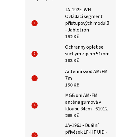
JA-192E-WH
Ovládací segment
přístupových modulů
- Jablotron
192 Kč
Ochranny oplet se
suchym zipem 51mm
183 Kč
Antenni svod AM/FM
7m
150 Kč
MGB uni AM-FM
anténa gumová v
kloubu 34cm - 61012
265 Kč
JA-196J - Duální
přívěsek LF-HF UID -