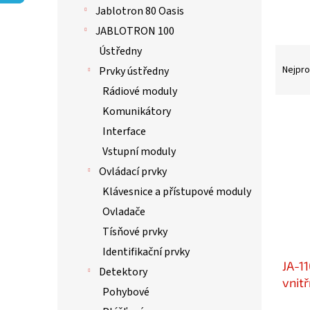
p
Jablotron 80 Oasis
a
n
JABLOTRON 100
e
Ústředny
Ř
l
a
Nejpro
Prvky ústředny
z
Rádiové moduly
e
Komunikátory
n
V
í
ý
Interface
p
p
Vstupní moduly
r
i
Ovládací prvky
o
s
d
p
Klávesnice a přístupové moduly
u
r
Ovladače
k
o
Tísňové prvky
t
d
ů
u
Identifikační prvky
JA-1
k
Detektory
t
vnitř
Pohybové
ů