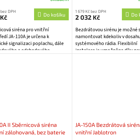
Průměrné
hodnocení
 bez DPH
1 679 Kč bez DPH
produktu
Do košíku
Do 
 Kč
2 032 Kč
je
5,0
icová siréna pro vnitřní
Bezdrátovou sirénu je možné
z
ředí JA-110A je určena k
namontovat kdekoliv v dosah
5
ické signalizaci poplachu, dále
systémového rádia. Flexibilní
hvězdiček.
odového a odchodového
instalace je umožněna díky na
ění a aktivace výstupů PG v
ze 3 baterií typu AA.
pečovacím systému.
0A II Sběrnicová siréna
JA-150A Bezdrátová sirén
řní zálohovaná, bez baterie
vnitřní Jablotron
lotron