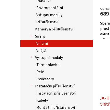
Plášťové
Enviromentální
569 Kč
689
Vstupní moduly
Příslušenství
Sběrn
prost
Kamery a příslušenství
akust
Sirény
přích
Vnitřní
zpožd
zabez
Vnější
Výstupní moduly
Termohlavice
Relé
Indikátory
Instalační příslušenství
Instalační příslušenství
JA-11
Kabely
vnit
Montážní příslušenství
- Jab