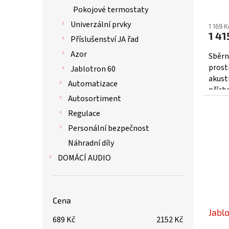
Prům
Pokojové termostaty
hodno
Univerzální prvky
1 169 
produ
1 41
Příslušenství JA řad
je
5,0
Azor
Sběrn
z
prostř
Jablotron 60
5
akust
Automatizace
hvězd
přích
Autosortiment
zpožd
zabez
Regulace
Personální bezpečnost
Náhradní díly
DOMÁCÍ AUDIO
Cena
Jabl
689
Kč
2152
Kč