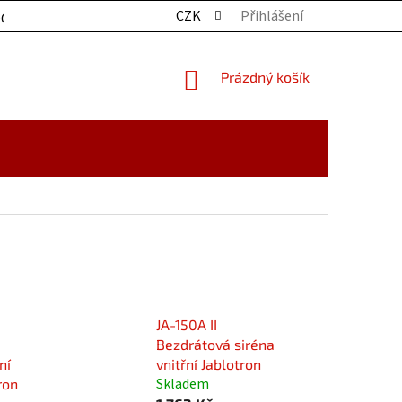
CZK
Přihlášení
OCHRANY OSOBNÍCH ÚDAJŮ
KONTAKTY
ZBOŽÍ SKLADE
NÁKUPNÍ
Prázdný košík
KOŠÍK
JA-150A II
Bezdrátová siréna
ní
vnitřní Jablotron
Skladem
ron