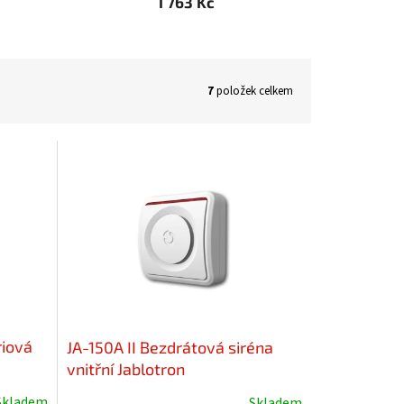
1 763 Kč
7
položek celkem
riová
JA-150A II Bezdrátová siréna
vnitřní Jablotron
Skladem
Skladem