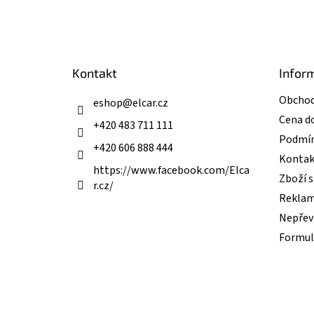
á
p
a
t
Kontakt
Infor
í
Obchod
eshop
@
elcar.cz
Cena d
+420 483 711 111
Podmín
+420 606 888 444
Kontak
https://www.facebook.com/Elca
Zboží 
r.cz/
Reklam
Nepřevz
Formul