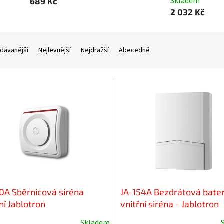
Skladem
689 Kč
2 032 Kč
dávanější
Nejlevnější
Nejdražší
Abecedně
10A Sběrnicová siréna
JA-154A Bezdrátová bate
ní Jablotron
vnitřní siréna - Jablotron
Skladem