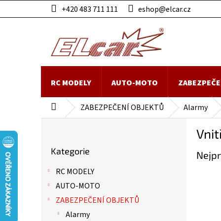
Přejít
+420 483 711 111
eshop@elcar.cz
na
obsah
RC MODELY
AUTO-MOTO
ZABEZPEČE
ZABEZPEČENÍ OBJEKTŮ
Alarmy
Domů
P
Vnit
o
Přeskočit
s
Kategorie
kategorie
Nejpr
t
r
RC MODELY
a
AUTO-MOTO
n
n
ZABEZPEČENÍ OBJEKTŮ
í
Alarmy