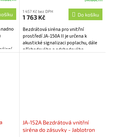
Průměrné
hodnocení
1 457 Kč bez DPH
produktu
košíku
Do košíku
1 763 Kč
je
5,0
 snadno
Bezdrátová siréna pro vnitřní
z
u
prostředí JA-150A II je určena k
5
akustické signalizaci poplachu, dále
hvězdiček.
pájení
příchodového a odchodového
zpoždění a aktivace výstupů PG v
zabezpečovacím...
a
JA-152A Bezdrátová vnitřní
siréna do zásuvky - Jablotron