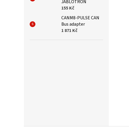
JABLOTRON
155 Kč
CANM8-PULSE CAN
Bus adapter
1 871 Kč
Z