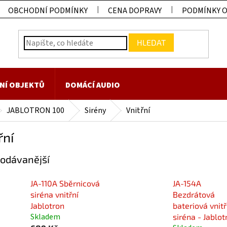
OBCHODNÍ PODMÍNKY
CENA DOPRAVY
PODMÍNKY 
HLEDAT
NÍ OBJEKTŮ
DOMÁCÍ AUDIO
JABLOTRON 100
Sirény
Vnitřní
řní
odávanější
JA-110A Sběrnicová
JA-154A
siréna vnitřní
Bezdrátová
Jablotron
bateriová vnitř
Skladem
siréna - Jablot