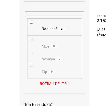
Prům
hodno
1 779 
produ
2 15
je
3,6
Na skladě
3
JA-16
z
zásu
5
hvězd
Akce
0
Novinka
0
Tip
0
ROZBALIT FILTR
Top 6 produktů