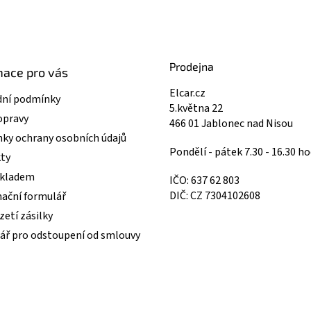
Prodejna
mace pro vás
Elcar.cz
ní podmínky
5.května 22
opravy
466 01 Jablonec nad Nisou
ky ochrany osobních údajů
Pondělí - pátek 7.30 - 16.30 ho
ty
skladem
IČO: 637 62 803
DIČ: CZ 7304102608
ační formulář
etí zásilky
ář pro odstoupení od smlouvy