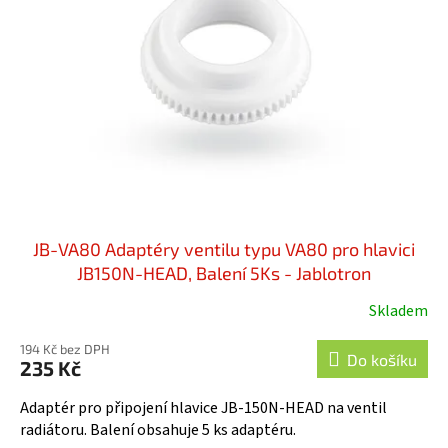
s
k
p
t
r
ů
o
d
u
k
t
ů
JB-VA80 Adaptéry ventilu typu VA80 pro hlavici
JB150N-HEAD, Balení 5Ks - Jablotron
Skladem
194 Kč bez DPH
Do košíku
235 Kč
Adaptér pro připojení hlavice JB-150N-HEAD na ventil
radiátoru. Balení obsahuje 5 ks adaptéru.