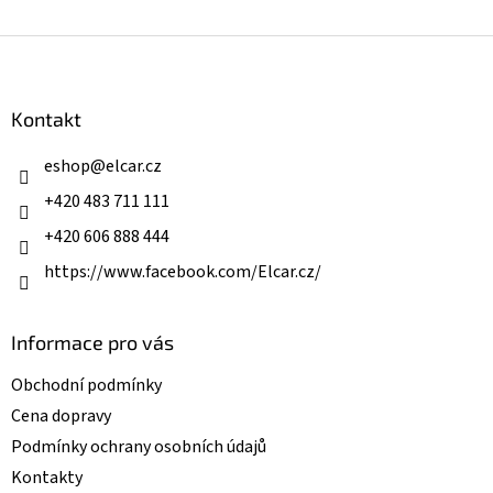
v
l
Z
á
á
d
p
a
a
Kontakt
c
t
í
í
eshop
@
elcar.cz
p
r
+420 483 711 111
v
k
+420 606 888 444
y
v
https://www.facebook.com/Elcar.cz/
ý
p
i
Informace pro vás
s
u
Obchodní podmínky
Cena dopravy
Podmínky ochrany osobních údajů
Kontakty