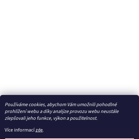
Používáme cookies, abychom Vám umožnili pohodlné
Facebook
prohlížení webu a díky analýze provozu webu neustále
zlepšovali jeho funkce, výkon a použitelnost.
Více informací
zde
.
Vytvořil Shoptet
| Připravil
LemitoMedia s.r.o.