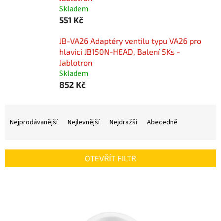
Skladem
551 Kč
JB-VA26 Adaptéry ventilu typu VA26 pro
hlavici JB150N-HEAD, Balení 5Ks -
Jablotron
Skladem
852 Kč
Ř
a
Nejprodávanější
Nejlevnější
Nejdražší
Abecedně
z
e
n
OTEVŘÍT FILTR
í
p
V
r
ý
o
p
d
i
u