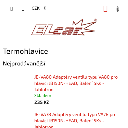
Přejít
NÁKUP
CZK
na
KOŠÍK
obsah
Termohlavice
Nejprodávanější
JB-VA80 Adaptéry ventilu typu VA80 pro
hlavici JB150N-HEAD, Balení 5Ks -
Jablotron
Skladem
235 Kč
JB-VA78 Adaptéry ventilu typu VA78 pro
hlavici JB150N-HEAD, Balení 5Ks -
Jablotron