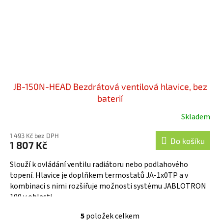
JB-150N-HEAD Bezdrátová ventilová hlavice, bez
baterií
Skladem
1 493 Kč bez DPH
Do košíku
1 807 Kč
Slouží k ovládání ventilu radiátoru nebo podlahového
topení. Hlavice je doplňkem termostatů JA-1x0TP a v
kombinaci s nimi rozšiřuje možnosti systému JABLOTRON
100 v oblasti...
5
položek celkem
O