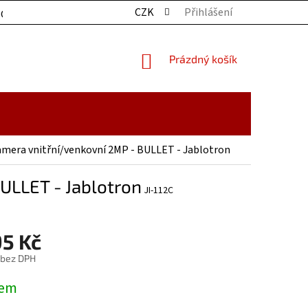
CZK
Přihlášení
OCHRANY OSOBNÍCH ÚDAJŮ
KONTAKTY
ZBOŽÍ SKLADE
NÁKUPNÍ
Prázdný košík
KOŠÍK
amera vnitřní/venkovní 2MP - BULLET - Jablotron
BULLET - Jablotron
JI-112C
95 Kč
 bez DPH
dem