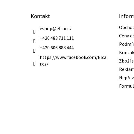
a
t
Kontakt
Infor
í
Obchod
eshop
@
elcar.cz
Cena d
+420 483 711 111
Podmín
+420 606 888 444
Kontak
https://www.facebook.com/Elca
Zboží 
r.cz/
Reklam
Nepřevz
Formul