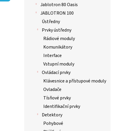
p
hvězdič
Jablotron 80 Oasis
a
n
JABLOTRON 100
e
Ústředny
l
Prvky ústředny
Rádiové moduly
Komunikátory
Interface
Vstupní moduly
Ovládací prvky
Klávesnice a přístupové moduly
Ovladače
Tísňové prvky
Identifikační prvky
Detektory
Pohybové