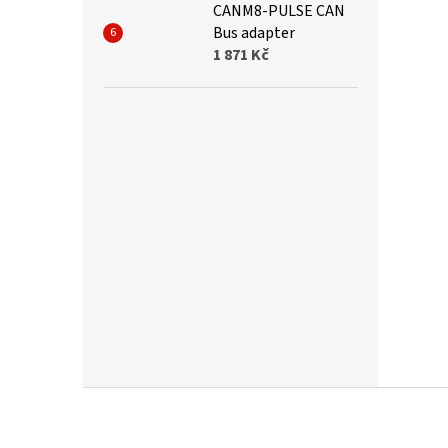
CANM8-PULSE CAN
Bus adapter
1 871 Kč
Z
á
p