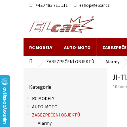
Přejít
+420 483 711 111
eshop@elcar.cz
na
obsah
RC MODELY
AUTO-MOTO
ZABEZPEČE
ZABEZPEČENÍ OBJEKTŮ
Alarmy
Domů
P
JI-1
o
Přeskočit
s
Průmě
Kategorie
10 hod
kategorie
t
hodnoc
r
RC MODELY
produk
a
je
AUTO-MOTO
n
3,8
n
ZABEZPEČENÍ OBJEKTŮ
z
í
Alarmy
5