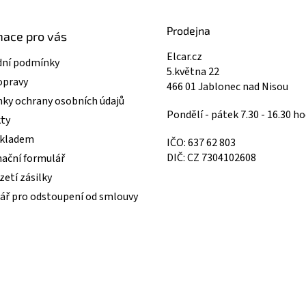
Prodejna
mace pro vás
Elcar.cz
ní podmínky
5.května 22
opravy
466 01 Jablonec nad Nisou
ky ochrany osobních údajů
Pondělí - pátek 7.30 - 16.30 ho
ty
skladem
IČO: 637 62 803
DIČ: CZ 7304102608
ační formulář
etí zásilky
ář pro odstoupení od smlouvy