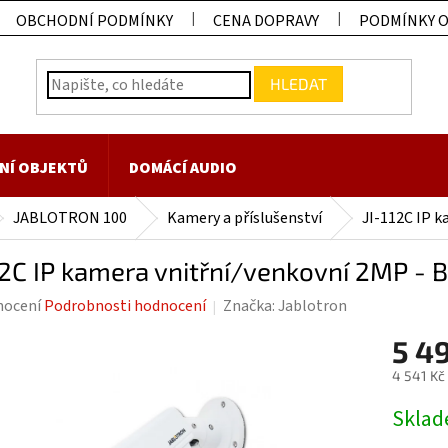
OBCHODNÍ PODMÍNKY
CENA DOPRAVY
PODMÍNKY 
HLEDAT
NÍ OBJEKTŮ
DOMÁCÍ AUDIO
JABLOTRON 100
Kamery a příslušenství
JI-112C IP k
12C IP kamera vnitřní/venkovní 2MP - 
rné
nocení
Podrobnosti hodnocení
Značka:
Jablotron
ení
5 4
tu
4 541 Kč
Měrná
Skla
cena: