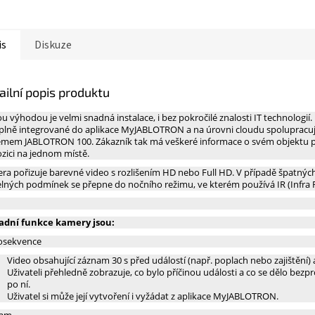
is
Diskuze
ailní popis produktu
u výhodou je velmi snadná instalace, i bez pokročilé znalosti IT technologií
 plně integrované do aplikace MyJABLOTRON a na úrovni cloudu spolupracuj
émem JABLOTRON 100. Zákazník tak má veškeré informace o svém objektu 
ozici na jednom místě.
ra pořizuje barevné video s rozlišením HD nebo Full HD. V případě špatnýc
elných podmínek se přepne do nočního režimu, ve kterém používá IR (Infra Re
adní funkce kamery jsou:
osekvence
Video obsahující záznam 30 s před událostí (např. poplach nebo zajištění) a
Uživateli přehledně zobrazuje, co bylo příčinou události a co se dělo bezp
po ní.
Uživatel si může její vytvoření i vyžádat z aplikace MyJABLOTRON.