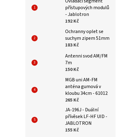
Ovládací segment
přístupových modulů
- Jablotron
192 Kč
Ochranny oplet se
suchym zipem 51mm
183 Kč
Antenni svod AM/FM
7m
150 Kč
MGB uni AM-FM
anténa gumová v
kloubu 34cm - 61012
265 Kč
JA-196J - Duální
přívěsek LF-HF UID -
JABLOTRON
155 Kč