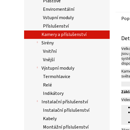
Plášťové
Enviromentální
Vstupní moduly
Pop
Příslušenství
Kamery a příslušenství
Det
Sirény
Velko
Vnitřní
jsou
syst
Vnější
disp
Výstupní moduly
Kame
Termohlavice
svět
Relé
Zákl
Indikátory
Vide
Instalační příslušenství
Instalační příslušenství
Kabely
Montážní příslušenství