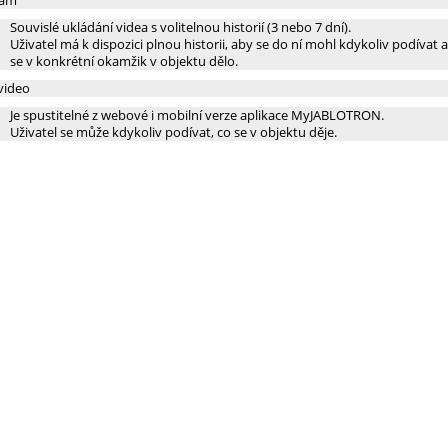
nam
Souvislé ukládání videa s volitelnou historií (3 nebo 7 dní).
Uživatel má k dispozici plnou historii, aby se do ní mohl kdykoliv podívat a z
se v konkrétní okamžik v objektu dělo.
video
Je spustitelné z webové i mobilní verze aplikace MyJABLOTRON.
Uživatel se může kdykoliv podívat, co se v objektu děje.