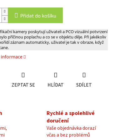
Přidat do košíku
fikační kamery poskytují uživateli a PCO vizuální potvrzení
bylo příčinou poplachu a co se v objektu děje. Při jakékoliv
pořídí záznam automaticky, uživatel je tak v obraze, když
tane.
í informace
ZEPTAT SE
HLÍDAT
SDÍLET
h
Rychlé a spolehlivé
doručení
mi,
Vaše objednávka dorazí
mi
včas a bez problémů