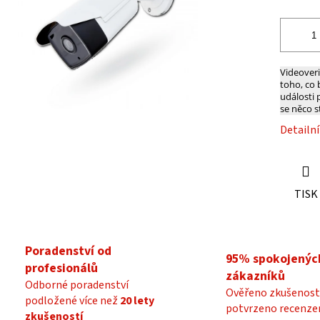
ek.
Videoveri
toho, co 
události 
se něco s
Detailn
TISK
Poradenství od
95% spokojenýc
profesionálů
zákazníků
Odborné poradenství
Ověřeno zkušenost
podložené více než
20 lety
potvrzeno recenze
zkušeností