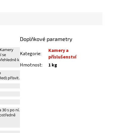
Doplňkové parametry
. Kamery
Kamery a
Kategorie
:
í se
příslušenství
přehledně k
Hmotnost
:
1 kg
h
d) přísvit.
 30 s po ní.
rostředně