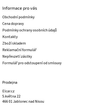
p
i
Informace pro vás
s
u
Obchodní podmínky
Cena dopravy
Podmínky ochrany osobních údajů
Kontakty
Zboží skladem
Reklamační formulář
Nepřevzetí zásilky
Formulář pro odstoupení od smlouvy
Prodejna
Elcar.cz
5.května 22
466 01 Jablonec nad Nisou