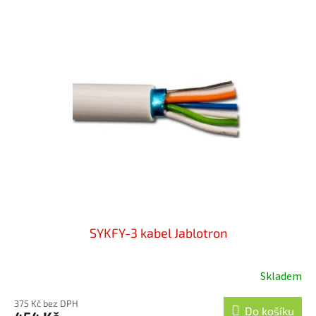
5
hvězdiček.
SYKFY-3 kabel Jablotron
Skladem
Průměrné
hodnocení
375 Kč bez DPH
produktu
Do košíku