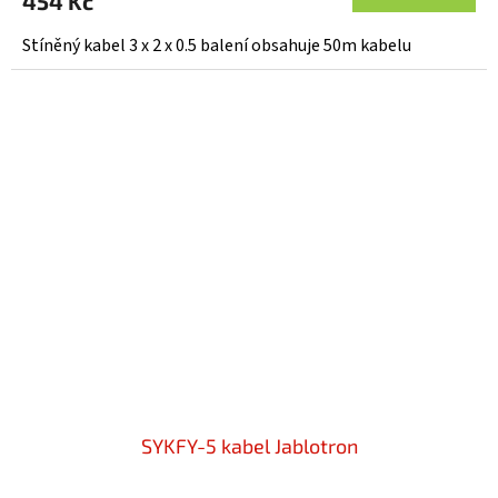
454 Kč
je
5,0
Stíněný kabel 3 x 2 x 0.5 balení obsahuje 50m kabelu
z
5
hvězdiček.
SYKFY-5 kabel Jablotron