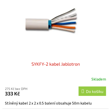
SYKFY-2 kabel Jablotron
Skladem
Průměrné
hodnocení
275 Kč bez DPH
produktu
Do košíku
333 Kč
je
5,0
Stíněný kabel 2 x 2 x 0.5 balení obsahuje 50m kabelu
z