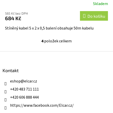
Skladem
565 Kč bez DPH
Do košíku
684 Kč
Stíněný kabel 5 x 2 x 0,5 balení obsahuje 50m kabelu
4
položek celkem
O
v
l
Z
á
á
d
p
a
a
Kontakt
c
t
í
í
eshop
@
elcar.cz
p
r
+420 483 711 111
v
k
+420 606 888 444
y
v
https://www.facebook.com/Elcar.cz/
ý