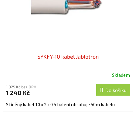
o
d
u
k
t
ů
SYKFY-10 kabel Jablotron
Skladem
1 025 Kč bez DPH
Do košíku
1 240 Kč
Stíněný kabel 10 x 2 x 0.5 balení obsahuje 50m kabelu