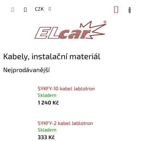
Přejít
NÁKUP
CZK
na
KOŠÍK
obsah
Kabely, instalační materiál
Nejprodávanější
SYKFY-10 kabel Jablotron
Skladem
1 240 Kč
SYKFY-2 kabel Jablotron
Skladem
333 Kč