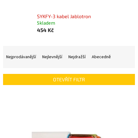
SYKFY-3 kabel Jablotron
Skladem
454 Kč
Ř
a
Nejprodávanější
Nejlevnější
Nejdražší
Abecedně
z
e
n
OTEVŘÍT FILTR
í
p
V
r
ý
o
p
d
i
u
s
k
p
t
r
ů