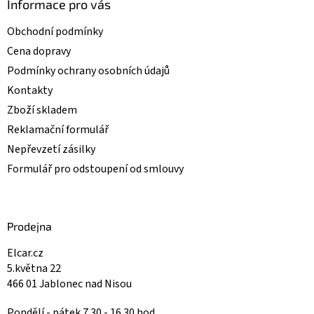
Informace pro vás
s
u
Obchodní podmínky
Cena dopravy
Podmínky ochrany osobních údajů
Kontakty
Zboží skladem
Reklamační formulář
Nepřevzetí zásilky
Formulář pro odstoupení od smlouvy
Prodejna
Elcar.cz
5.května 22
466 01 Jablonec nad Nisou
Pondělí - pátek 7.30 - 16.30 hod.