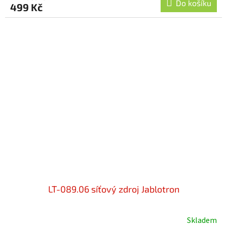
Do košíku
499 Kč
LT-089.06 síťový zdroj Jablotron
Skladem
Průměrné