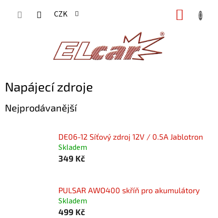
Přejít
NÁKUP
CZK
na
KOŠÍK
obsah
Napájecí zdroje
Nejprodávanější
DE06-12 Síťový zdroj 12V / 0.5A Jablotron
Skladem
349 Kč
PULSAR AWO400 skříň pro akumulátory
Skladem
499 Kč