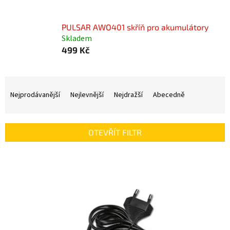
PULSAR AWO401 skříň pro akumulátory
Skladem
499 Kč
Ř
a
Nejprodávanější
Nejlevnější
Nejdražší
Abecedně
z
e
n
OTEVŘÍT FILTR
í
p
V
r
ý
o
p
d
i
u
s
k
p
t
r
ů