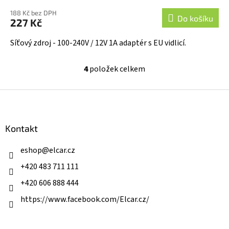
hodnocení
188 Kč bez DPH
produktu
Do košíku
227 Kč
je
5,0
Síťový zdroj - 100-240V / 12V 1A adaptér s EU vidlicí.
z
5
4
položek celkem
O
hvězdiček.
v
l
Z
á
á
d
p
a
a
Kontakt
c
t
í
í
eshop
@
elcar.cz
p
r
+420 483 711 111
v
k
+420 606 888 444
y
v
https://www.facebook.com/Elcar.cz/
ý
p
i