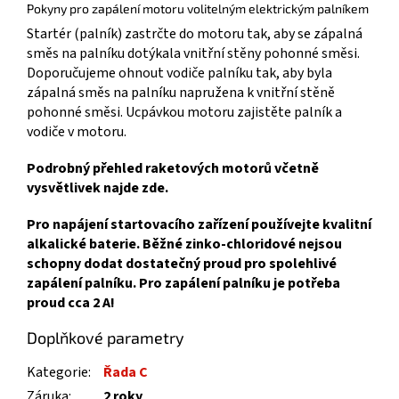
Pokyny pro zapálení motoru volitelným elektrickým palníkem
Startér (palník) zastrčte do motoru tak, aby se zápalná
směs na palníku dotýkala vnitřní stěny pohonné směsi.
Doporučujeme ohnout vodiče palníku tak, aby byla
zápalná směs na palníku napružena k vnitřní stěně
pohonné směsi. Ucpávkou motoru zajistěte palník a
vodiče v motoru.
Podrobný přehled raketových motorů včetně
vysvětlivek najde zde.
Pro napájení startovacího zařízení používejte kvalitní
alkalické baterie. Běžné zinko-chloridové nejsou
schopny dodat dostatečný proud pro spolehlivé
zapálení palníku. Pro zapálení palníku je potřeba
proud cca 2 A!
Doplňkové parametry
Kategorie
:
Řada C
Záruka
:
2 roky