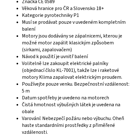
Značka CE 0589
Věková hranice pro ČR a Slovensko 18+
Kategorie pyrotechniky P1
Musí se prodávat pouze v uvedeném kompletním
balení
Motory jsou dodávány se zápalnicemi, kterou je
možné motor zapálit klasickým způsobem
(sirkami, zapalovačem)
Návod k použití je uvnitř balení
Volitelně lze zakoupit elektrické palníky
(objednací číslo KL-7001), takže lze i raketové
motory Klima zapalovat elektrickým proudem.
Používejte pouze venku. Bezpečnostní vzdálenost:
5 m
Datum spotřeby je uvedeno na motorech
Čistá hmotnost výbušných látek je uvedena na
obale
Varování: Nebezpečí požáru nebo výbuchu. Oheň
haste standardními prostředky z přiměřené
vzdálenosti.