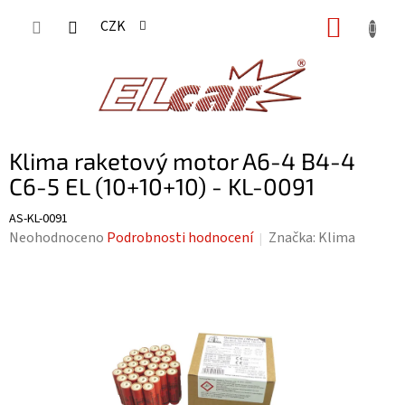
Přejít
NÁKUP
CZK
na
KOŠÍK
obsah
Klima raketový motor A6-4 B4-4
C6-5 EL (10+10+10) - KL-0091
AS-KL-0091
Průměrné
Neohodnoceno
Podrobnosti hodnocení
Značka:
Klima
hodnocení
produktu
je
0,0
z
5
hvězdiček.