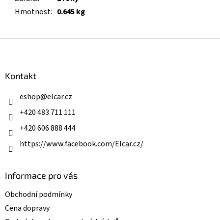
Hmotnost
:
0.645 kg
Z
á
p
a
Kontakt
t
í
eshop
@
elcar.cz
+420 483 711 111
+420 606 888 444
https://www.facebook.com/Elcar.cz/
Informace pro vás
Obchodní podmínky
Cena dopravy