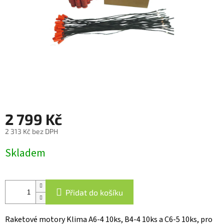
2 799 Kč
2 313 Kč bez DPH
Měrná
Skladem
cena:
Přidat do košíku
Raketové motory Klima A6-4 10ks, B4-4 10ks a C6-5 10ks, pro