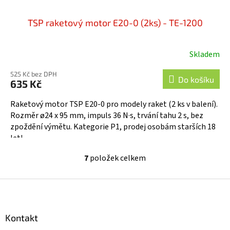
TSP raketový motor E20-0 (2ks) - TE-1200
Skladem
525 Kč bez DPH
Do košíku
635 Kč
Raketový motor TSP E20-0 pro modely raket (2 ks v balení).
Rozměr ø24 x 95 mm, impuls 36 N·s, trvání tahu 2 s, bez
zpoždění výmětu. Kategorie P1, prodej osobám starších 18
let!...
7
položek celkem
O
v
l
Z
á
á
d
p
a
a
Kontakt
c
t