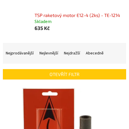
TSP raketový motor E12-4 (2ks) - TE-1214
Skladem
635 Kč
Ř
a
Nejprodávanější
Nejlevnější
Nejdražší
Abecedně
z
e
n
OTEVŘÍT FILTR
í
p
V
r
ý
o
p
d
i
u
s
k
p
t
r
ů