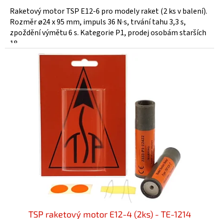
Raketový motor TSP E12-6 pro modely raket (2 ks v balení).
Rozměr ø24 x 95 mm, impuls 36 N·s, trvání tahu 3,3 s,
zpoždění výmětu 6 s. Kategorie P1, prodej osobám starších
18...
TSP raketový motor E12-4 (2ks) - TE-1214