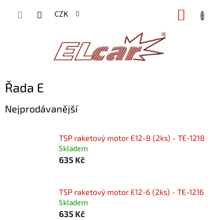
Přejít
NÁKUP
CZK
na
KOŠÍK
obsah
Řada E
Nejprodávanější
TSP raketový motor E12-8 (2ks) - TE-1218
Skladem
635 Kč
TSP raketový motor E12-6 (2ks) - TE-1216
Skladem
635 Kč