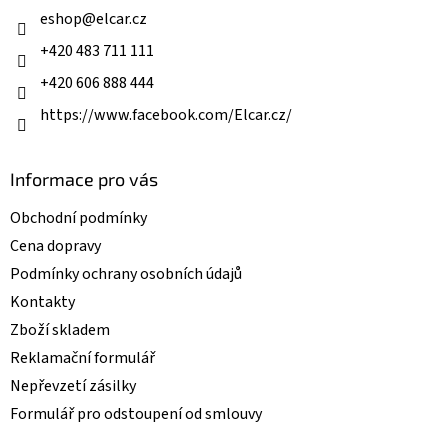
í
í
eshop
@
elcar.cz
p
r
+420 483 711 111
v
k
+420 606 888 444
y
v
https://www.facebook.com/Elcar.cz/
ý
p
i
Informace pro vás
s
u
Obchodní podmínky
Cena dopravy
Podmínky ochrany osobních údajů
Kontakty
Zboží skladem
Reklamační formulář
Nepřevzetí zásilky
Formulář pro odstoupení od smlouvy