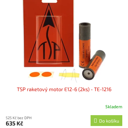
TSP raketový motor E12-6 (2ks) - TE-1216
Skladem
525 Kč bez DPH
Do košíku
635 Kč