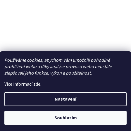
Používáme cookies, abychom Vám umožnili pohodlné
Facebook
prohlížení webu a díky analýze provozu webu neustále
zlepšovali jeho funkce, výkon a použitelnost.
Více informací
zde
.
Vytvořil Shoptet
| Připravil
LemitoMedia s.r.o.
Nastavení
Copyright 2026
Elcar - elektrospecialista - RC modely,
autorádia, navigace, alarmy, domácí audio
. Všechna
práva vyhrazena.
Upravit nastavení cookies
Souhlasím