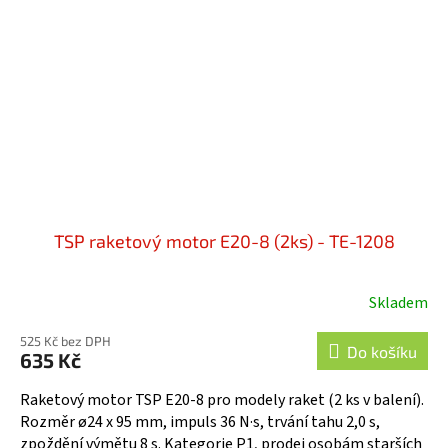
TSP raketový motor E20-8 (2ks) - TE-1208
Skladem
525 Kč bez DPH
Do košíku
635 Kč
Raketový motor TSP E20-8 pro modely raket (2 ks v balení).
Rozměr ø24 x 95 mm, impuls 36 N·s, trvání tahu 2,0 s,
zpoždění výmětu 8 s. Kategorie P1, prodej osobám starších