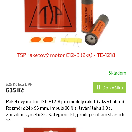
o
d
u
k
t
ů
TSP raketový motor E12-8 (2ks) - TE-1218
Skladem
525 Kč bez DPH
Do košíku
635 Kč
Raketový motor TSP E12-8 pro modely raket (2 ks v balení).
Rozměr ø24 x 95 mm, impuls 36 N·s, trvání tahu 3,3 s,
zpoždění výmětu 8 s. Kategorie P1, prodej osobám starších
18...