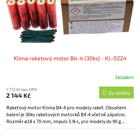
o
d
u
k
t
ů
Klima raketový motor B4-4 (30ks) - KL-0224
Skladem
1 772 Kč bez DPH
Do košíku
2 144 Kč
Raketový motor Klima B4-4 pro modely raket. Obsahem
balení je 30ks raketových motorků B4-4 včetně zápalnic.
Rozměr ø18 x 70 mm, impuls 5 N·s, pro modely do 90 g....