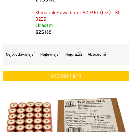
Klima raketový motor B2-P EL (6ks) - KL-
0239
Skladem
625 Kč
Ř
a
Nejprodávanější
Nejlevnější
Nejdražší
Abecedně
z
e
n
OTEVŘÍT FILTR
í
p
V
r
ý
o
p
d
i
u
s
k
p
t
r
ů