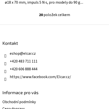
ø18 x 70 mm, impuls 5 N·s, pro modely do 90 g....
20
položek celkem
O
v
l
Z
á
á
d
p
a
a
Kontakt
c
t
í
í
eshop
@
elcar.cz
p
r
+420 483 711 111
v
k
+420 606 888 444
y
v
https://www.facebook.com/Elcar.cz/
ý
p
i
Informace pro vás
s
u
Obchodní podmínky
Cena dopravy