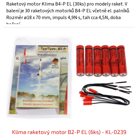
Raketový motor Klima B4-P EL (30ks) pro modely raket. V
balení je 30 raketových motorků B4-P EL včetně el. palníků.
Rozměr ø18 x 70 mm, impuls 4,9N·s, tah cca 4,5N, doba
hoření...
Klima raketový motor B2-P EL (6ks) - KL-0239