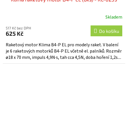
Skladem
517 Kč bez DPH
Do košíku
625 Kč
Raketový motor Klima B4-P EL pro modely raket. V balení
je 6 raketových motorků B4-P EL včetně el. palníků. Rozměr
ø18 x 70 mm, impuls 4,9N·s, tah cca 4,5N, doba hoření 1,2s....