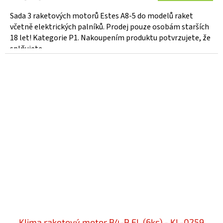
Sada 3 raketových motorů Estes A8-5 do modelů raket
včetně elektrických palníků. Prodej pouze osobám starších
18 let! Kategorie P1. Nakoupením produktu potvrzujete, že
splňujete...
Klima raketový motor B4-P EL (6ks) - KL-0259