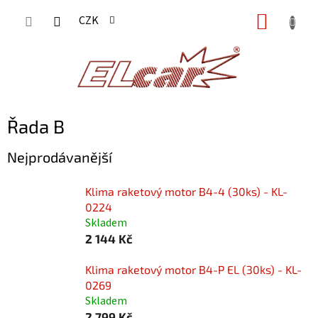
Přejít
NÁKUP
CZK
na
KOŠÍK
obsah
Řada B
Nejprodávanější
Klima raketový motor B4-4 (30ks) - KL-
0224
Skladem
2 144 Kč
Klima raketový motor B4-P EL (30ks) - KL-
0269
Skladem
2 799 Kč