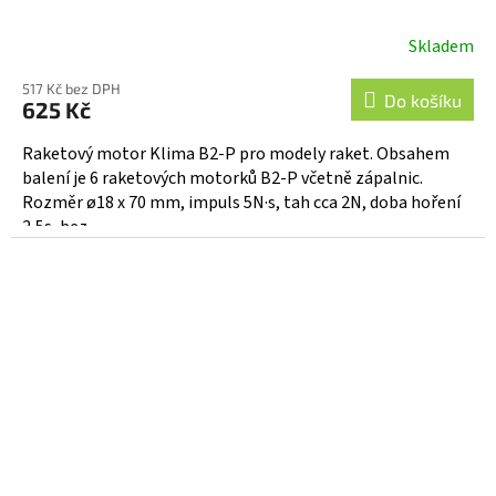
Skladem
517 Kč bez DPH
Do košíku
625 Kč
Raketový motor Klima B2-P pro modely raket. Obsahem
balení je 6 raketových motorků B2-P včetně zápalnic.
Rozměr ø18 x 70 mm, impuls 5N·s, tah cca 2N, doba hoření
2,5s, bez...