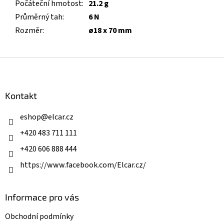
Počáteční hmotost
:
21.2 g
Průměrný tah
:
6 N
Rozměr
:
ø18 x 70 mm
Z
á
p
a
Kontakt
t
í
eshop
@
elcar.cz
+420 483 711 111
+420 606 888 444
https://www.facebook.com/Elcar.cz/
Informace pro vás
Obchodní podmínky