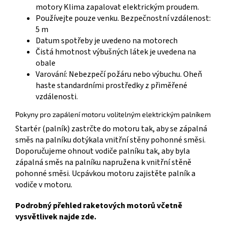
motory Klima zapalovat elektrickým proudem.
Používejte pouze venku. Bezpečnostní vzdálenost:
5 m
Datum spotřeby je uvedeno na motorech
Čistá hmotnost výbušných látek je uvedena na
obale
Varování: Nebezpečí požáru nebo výbuchu. Oheň
haste standardními prostředky z přiměřené
vzdálenosti.
Pokyny pro zapálení motoru volitelným elektrickým palníkem
Startér (palník) zastrčte do motoru tak, aby se zápalná
směs na palníku dotýkala vnitřní stěny pohonné směsi.
Doporučujeme ohnout vodiče palníku tak, aby byla
zápalná směs na palníku napružena k vnitřní stěně
pohonné směsi. Ucpávkou motoru zajistěte palník a
vodiče v motoru.
Podrobný přehled raketových motorů včetně
vysvětlivek najde zde.