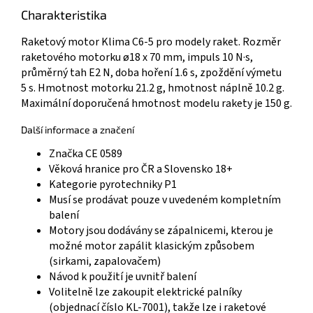
Charakteristika
Raketový motor Klima C6-5 pro modely raket. Rozměr
raketového motorku ø18 x 70 mm, impuls 10 N·s,
průměrný tah E2 N, doba hoření 1.6 s, zpoždění výmetu
5 s. Hmotnost motorku 21.2 g, hmotnost náplně 10.2 g.
Maximální doporučená hmotnost modelu rakety je 150 g.
Další informace a značení
Značka CE 0589
Věková hranice pro ČR a Slovensko 18+
Kategorie pyrotechniky P1
Musí se prodávat pouze v uvedeném kompletním
balení
Motory jsou dodávány se zápalnicemi, kterou je
možné motor zapálit klasickým způsobem
(sirkami, zapalovačem)
Návod k použití je uvnitř balení
Volitelně lze zakoupit elektrické palníky
(objednací číslo KL-7001), takže lze i raketové