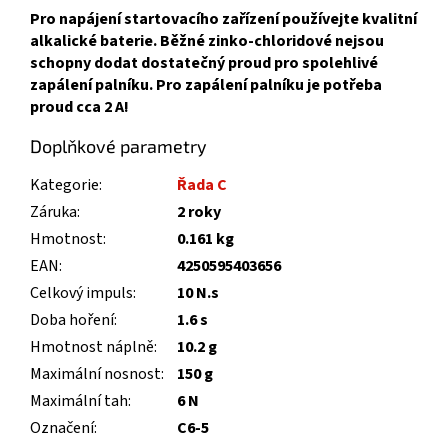
Pro napájení startovacího zařízení používejte kvalitní
alkalické baterie. Běžné zinko-chloridové nejsou
schopny dodat dostatečný proud pro spolehlivé
zapálení palníku. Pro zapálení palníku je potřeba
proud cca 2 A!
Doplňkové parametry
Kategorie
:
Řada C
Záruka
:
2 roky
Hmotnost
:
0.161 kg
EAN
:
4250595403656
Celkový impuls
:
10 N.s
Doba hoření
:
1.6 s
Hmotnost náplně
:
10.2 g
Maximální nosnost
:
150 g
Maximální tah
:
6 N
Označení
:
C6-5