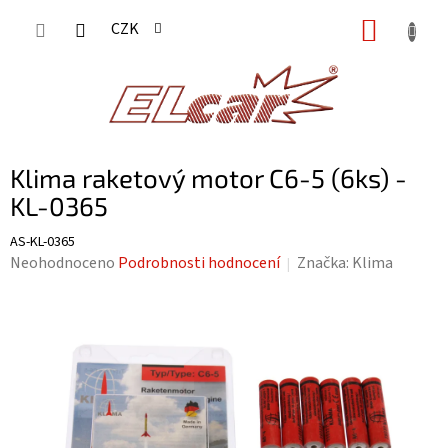
Přejít
NÁKUP
CZK
na
KOŠÍK
obsah
Klima raketový motor C6-5 (6ks) -
KL-0365
AS-KL-0365
Průměrné
Neohodnoceno
Podrobnosti hodnocení
Značka:
Klima
hodnocení
produktu
je
0,0
z
5
hvězdiček.