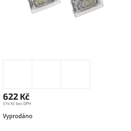
622 Kč
514 Kč bez DPH
Měrná
Vyprodáno
cena: