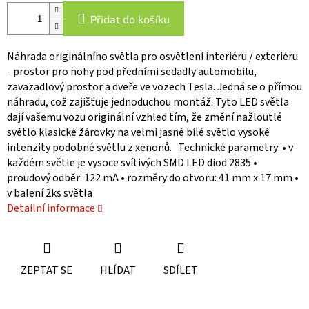
Přidat do košíku
Náhrada originálního světla pro osvětlení interiéru / exteriéru
- prostor pro nohy pod předními sedadly automobilu,
zavazadlový prostor a dveře ve vozech Tesla. Jedná se o přímou
náhradu, což zajišťuje jednoduchou montáž. Tyto LED světla
dají vašemu vozu originální vzhled tím, že změní nažloutlé
světlo klasické žárovky na velmi jasné bílé světlo vysoké
intenzity podobné světlu z xenonů. Technické parametry: • v
každém světle je vysoce svítivých SMD LED diod 2835 •
proudový odběr: 122 mA • rozměry do otvoru: 41 mm x 17 mm •
v balení 2ks světla
Detailní informace
ZEPTAT SE
HLÍDAT
SDÍLET