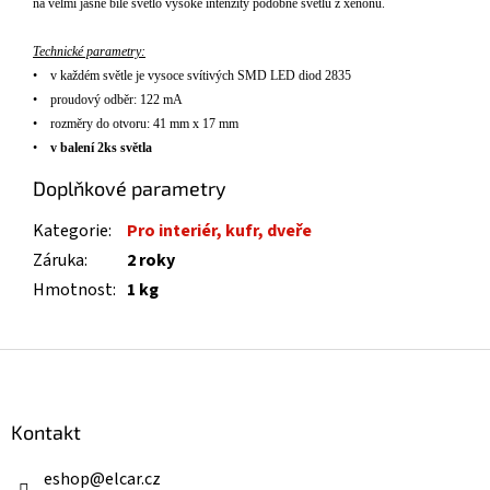
na velmi jasné bílé sv
ětlo vysok
é intenzity podobné sv
ětlu z xenonů.
Technické parametry:
•
v každ
ém sv
ětle je vysoce sv
ítivých SMD LED diod
2835
•
proudov
ý
odběr: 122 mA
•
rozm
ěry do otvoru: 41 mm x 17
mm
•
v
balení 2ks sv
ětla
Doplňkové parametry
Kategorie
:
Pro interiér, kufr, dveře
Záruka
:
2 roky
Hmotnost
:
1 kg
Z
á
p
a
Kontakt
t
í
eshop
@
elcar.cz