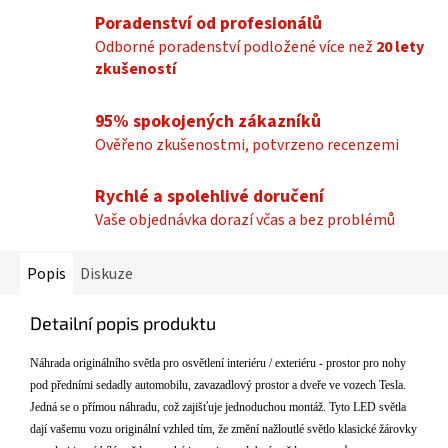
Poradenství od profesionálů
Odborné poradenství podložené více než
20 lety
zkušeností
95% spokojených zákazníků
Ověřeno zkušenostmi, potvrzeno recenzemi
Rychlé a spolehlivé doručení
Vaše objednávka dorazí včas a bez problémů
Popis
Diskuze
Detailní popis produktu
N
áhrada originálního sv
ětla pro osvětlen
í interiéru
/ exteri
é
ru
- prostor pro nohy
pod p
ředn
ími sedadly automobilu,
zavazadlov
ý
prostor a dveře
ve vozech
Tesla
.
Jedná se o p
ř
ímou náhradu, co
ž zajišťuje jednoduchou mont
á
ž. Tyto LED světla
daj
í va
šemu vozu origin
ální vzhled tím,
že změn
í na
žloutl
é sv
ětlo klasick
é
ž
árovky