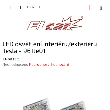
Přejít
NÁKUP
CZK
na
KOŠÍK
obsah
LED osvětlení interiéru/exteriéru
Tesla - 961te01
SA-961TE01
Průměrné
Neohodnoceno
Podrobnosti hodnocení
hodnocení
produktu
je
0,0
z
5
hvězdiček.