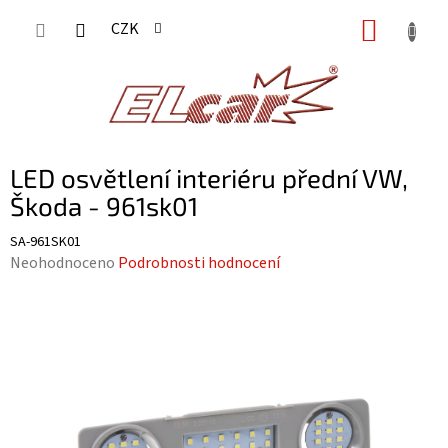
Přejít
NÁKUP
CZK
na
KOŠÍK
obsah
LED osvětlení interiéru přední VW,
Škoda - 961sk01
SA-961SK01
Průměrné
Neohodnoceno
Podrobnosti hodnocení
hodnocení
produktu
je
0,0
z
5
hvězdiček.