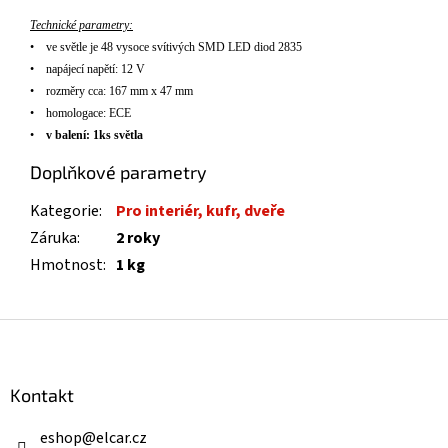
Technické parametry:
•
ve
sv
ětle je 48 vysoce sv
ítivých SMD LED diod
2835
•
nap
á
jec
í
napět
í
: 12 V
•
rozm
ěry cca: 167 mm x 47 mm
•
homologace: ECE
•
v balení: 1ks světla
Doplňkové parametry
Kategorie
:
Pro interiér, kufr, dveře
Záruka
:
2 roky
Hmotnost
:
1 kg
Z
á
p
a
Kontakt
t
í
eshop
@
elcar.cz