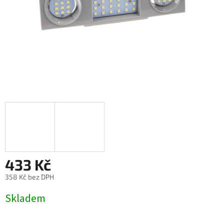
433 Kč
358 Kč bez DPH
Měrná
Skladem
cena: