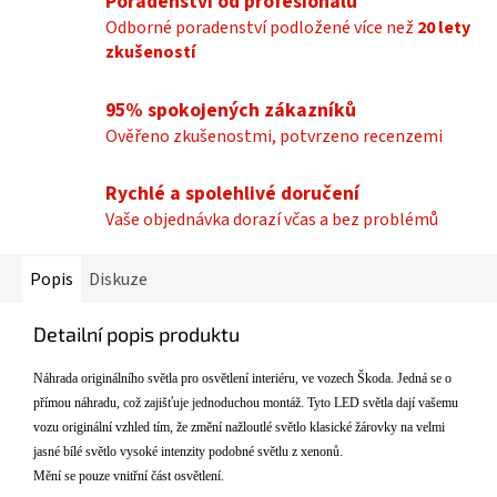
Poradenství od profesionálů
Odborné poradenství podložené více než
20 lety
zkušeností
95% spokojených zákazníků
Ověřeno zkušenostmi, potvrzeno recenzemi
Rychlé a spolehlivé doručení
Vaše objednávka dorazí včas a bez problémů
Popis
Diskuze
Detailní popis produktu
N
áhrada originálního sv
ětla pro osvětlen
í interiéru, ve vozech
Škoda. Jedn
á se o
p
ř
ímou náhradu, co
ž zajišťuje jednoduchou mont
á
ž. Tyto LED světla daj
í va
šemu
vozu origin
ální vzhled tím,
že změn
í na
žloutl
é sv
ětlo klasick
é
ž
árovky na velmi
jasné bílé sv
ětlo vysok
é intenzity podobné sv
ětlu z xenonů.
Měn
í
se pouze vnitřn
í
č
á
st osvětlen
í
.