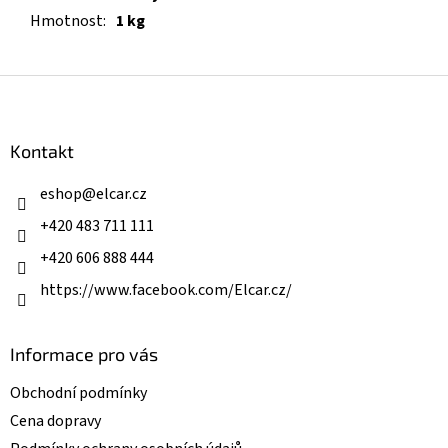
Hmotnost
:
1 kg
Z
á
p
a
Kontakt
t
í
eshop
@
elcar.cz
+420 483 711 111
+420 606 888 444
https://www.facebook.com/Elcar.cz/
Informace pro vás
Obchodní podmínky
Cena dopravy