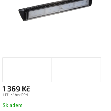
1 369 Kč
1 131 Kč bez DPH
Měrná
Skladem
cena: