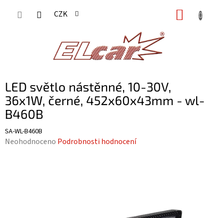
Přejít
NÁKUP
CZK
na
KOŠÍK
obsah
LED světlo nástěnné, 10-30V,
36x1W, černé, 452x60x43mm - wl-
B460B
SA-WL-B460B
Průměrné
Neohodnoceno
Podrobnosti hodnocení
hodnocení
produktu
je
0,0
z
5
hvězdiček.