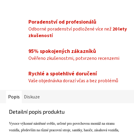
Poradenství od profesionálů
Odborné poradenství podložené více než
20 lety
zkušeností
95% spokojených zákazníků
Ověřeno zkušenostmi, potvrzeno recenzemi
Rychlé a spolehlivé doručení
Vaše objednávka dorazí včas a bez problémů
Popis
Diskuze
Detailní popis produktu
Vysoce v
ý
konn
é
n
á
stěnn
é
světlo, určen
é
pro povrchovou mont
á
ž na stranu
vozidla, předevš
í
m na různ
é
pracovn
í
stroje, sanitky, hasiče, z
á
sahov
á
vozidla,