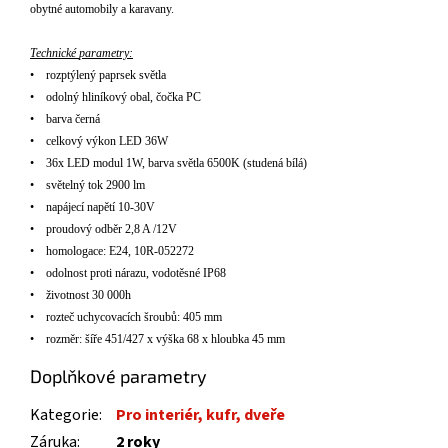
obytn
é
automobily a karavany.
T
echnické
parametry
:
•
rozpt
ý
len
ý
paprsek světla
•
odolný hliníkový obal
, čočka PC
•
barva čern
á
•
celkov
ý
v
ý
kon LED 36W
•
36
x LED modul
1
W, barva sv
ětla 6500K (studen
á
b
í
l
á
)
•
světeln
ý
tok 2900 lm
•
napájecí nap
ět
í 10-30V
•
proudov
ý
odběr 2,8 A /12V
•
homologace: E24, 10R-052272
•
odolnost proti nárazu, vodot
ěsn
é IP6
8
•
životnost 30 000h
•
rozteč uchycovac
í
ch šroubů
:
405
mm
•
rozměr: š
í
ře 451/427 x v
ý
ška 68 x hloubka 45 mm
Doplňkové parametry
Kategorie
:
Pro interiér, kufr, dveře
Záruka
:
2 roky