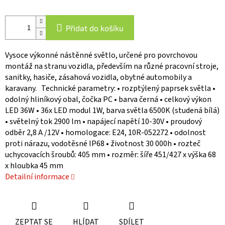
Přidat do košíku
Vysoce výkonné nástěnné světlo, určené pro povrchovou
montáž na stranu vozidla, především na různé pracovní stroje,
sanitky, hasiče, zásahová vozidla, obytné automobily a
karavany. Technické parametry: • rozptýlený paprsek světla •
odolný hliníkový obal, čočka PC • barva černá • celkový výkon
LED 36W • 36x LED modul 1W, barva světla 6500K (studená bílá)
• světelný tok 2900 lm • napájecí napětí 10-30V • proudový
odběr 2,8 A /12V • homologace: E24, 10R-052272 • odolnost
proti nárazu, vodotěsné IP68 • životnost 30 000h • rozteč
uchycovacích šroubů: 405 mm • rozměr: šíře 451/427 x výška 68
x hloubka 45 mm
Detailní informace
ZEPTAT SE
HLÍDAT
SDÍLET