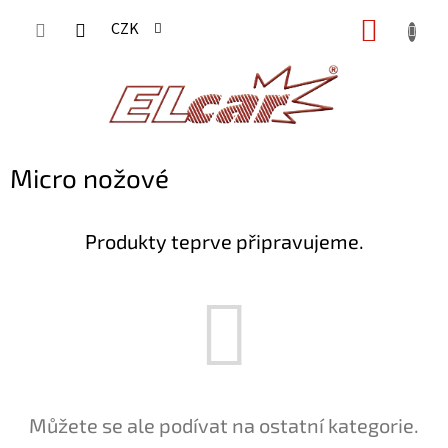
Přejít
NÁKUP
CZK
na
KOŠÍK
obsah
Micro nožové
Produkty teprve připravujeme.
Můžete se ale podívat na ostatní kategorie.