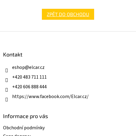
ZPĚT DO OBCHODU
Z
á
p
a
Kontakt
t
í
eshop
@
elcar.cz
+420 483 711 111
+420 606 888 444
https://www.facebook.com/Elcar.cz/
Informace pro vás
Obchodní podmínky