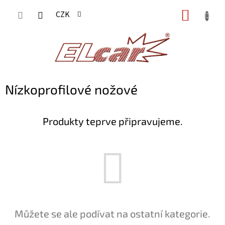
Přejít
NÁKUP
CZK
na
KOŠÍK
obsah
Nízkoprofilové nožové
Produkty teprve připravujeme.
Můžete se ale podívat na ostatní kategorie.