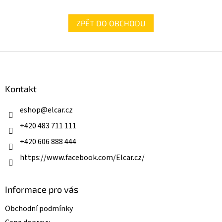
ZPĚT DO OBCHODU
Z
á
p
a
Kontakt
t
í
eshop
@
elcar.cz
+420 483 711 111
+420 606 888 444
https://www.facebook.com/Elcar.cz/
Informace pro vás
Obchodní podmínky