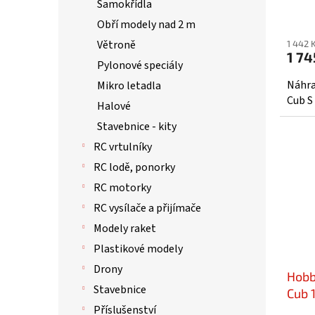
Samokřídla
Obří modely nad 2 m
Větroně
1 442 
1 74
Pylonové speciály
Náhra
Mikro letadla
Cub S
Halové
Stavebnice - kity
RC vrtulníky
RC lodě, ponorky
RC motorky
RC vysílače a přijímače
Modely raket
Plastikové modely
Drony
Hobb
Stavebnice
Cub 
Příslušenství