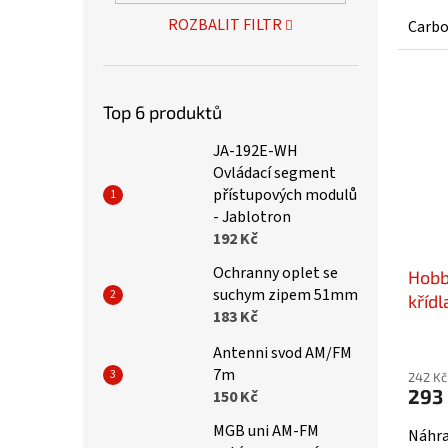
ROZBALIT FILTR
Carbo
Top 6 produktů
JA-192E-WH
Ovládací segment
přístupových modulů
- Jablotron
192 Kč
Ochranny oplet se
Hobb
suchym zipem 51mm
křídl
183 Kč
HBZ3
Antenni svod AM/FM
7m
242 Kč
293
150 Kč
MGB uni AM-FM
Náhra