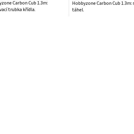
zone Carbon Cub 1.3m:
Hobbyzone Carbon Cub 1.3m: 
ací trubka křídla.
táhel.
O
v
l
á
d
a
c
í
p
r
v
k
y
v
ý
p
i
s
u