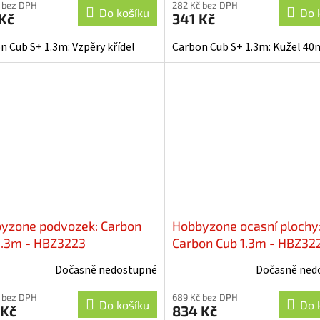
 bez DPH
282 Kč bez DPH
Do košíku
Do 
Kč
341 Kč
n Cub S+ 1.3m: Vzpěry křídel
Carbon Cub S+ 1.3m: Kužel 4
yzone podvozek: Carbon
Hobbyzone ocasní plochy
1.3m - HBZ3223
Carbon Cub 1.3m - HBZ32
Dočasně nedostupné
Dočasně ned
 bez DPH
689 Kč bez DPH
Do košíku
Do 
 Kč
834 Kč