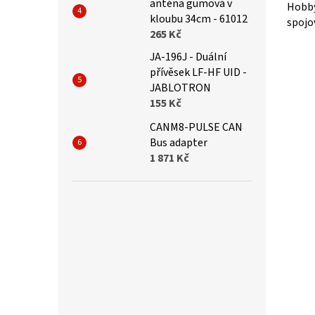
anténa gumová v
Hobby
kloubu 34cm - 61012
spojov
265 Kč
JA-196J - Duální
přívěsek LF-HF UID -
JABLOTRON
155 Kč
CANM8-PULSE CAN
Bus adapter
1 871 Kč