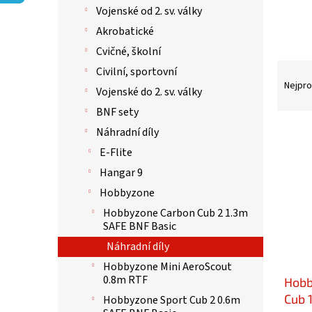
p
Vojenské od 2. sv. války
a
n
Akrobatické
e
Cvičné, školní
l
Ř
Civilní, sportovní
a
Nejpro
Vojenské do 2. sv. války
z
BNF sety
e
n
V
Náhradní díly
í
ý
E-Flite
p
p
Hangar 9
r
i
o
s
Hobbyzone
d
p
Hobbyzone Carbon Cub 2 1.3m
u
r
SAFE BNF Basic
k
o
Náhradní díly
t
d
ů
Hobbyzone Mini AeroScout
u
0.8m RTF
Hobb
k
Cub 
t
Hobbyzone Sport Cub 2 0.6m