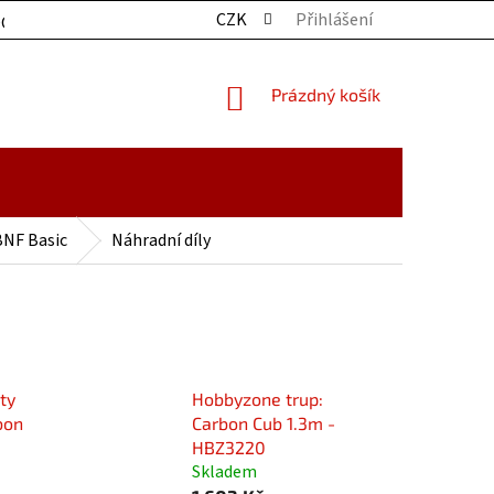
CZK
Přihlášení
OCHRANY OSOBNÍCH ÚDAJŮ
KONTAKTY
ZBOŽÍ SKLADE
NÁKUPNÍ
Prázdný košík
KOŠÍK
BNF Basic
Náhradní díly
ty
Hobbyzone trup:
bon
Carbon Cub 1.3m -
HBZ3220
Skladem