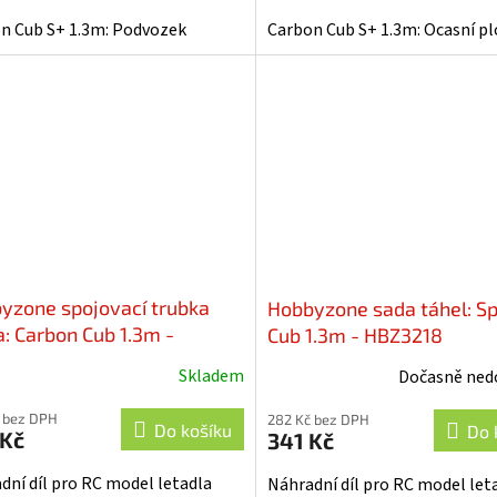
n Cub S+ 1.3m: Podvozek
Carbon Cub S+ 1.3m: Ocasní p
yzone spojovací trubka
Hobbyzone sada táhel: Sp
a: Carbon Cub 1.3m -
Cub 1.3m - HBZ3218
219
Skladem
Dočasně ned
 bez DPH
282 Kč bez DPH
Do košíku
Do 
 Kč
341 Kč
dní díl pro RC model letadla
Náhradní díl pro RC model let