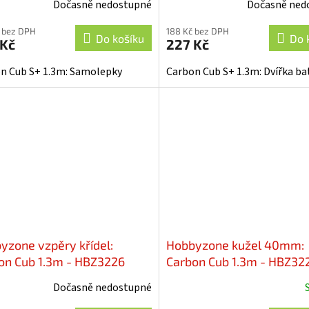
Dočasně nedostupné
Dočasně ned
 bez DPH
188 Kč bez DPH
Do košíku
Do 
 Kč
227 Kč
n Cub S+ 1.3m: Samolepky
Carbon Cub S+ 1.3m: Dvířka bat
yzone vzpěry křídel:
Hobbyzone kužel 40mm:
on Cub 1.3m - HBZ3226
Carbon Cub 1.3m - HBZ32
Dočasně nedostupné