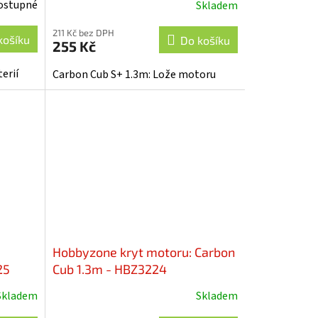
ostupné
Skladem
211 Kč bez DPH
košíku
Do košíku
255 Kč
erií
Carbon Cub S+ 1.3m: Lože motoru
Hobbyzone kryt motoru: Carbon
25
Cub 1.3m - HBZ3224
Skladem
Skladem