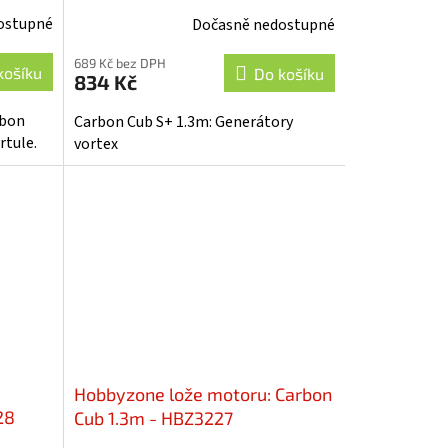
ostupné
Dočasně nedostupné
689 Kč bez DPH
košíku
Do košíku
834 Kč
rbon
Carbon Cub S+ 1.3m: Generátory
rtule.
vortex
Hobbyzone lože motoru: Carbon
28
Cub 1.3m - HBZ3227