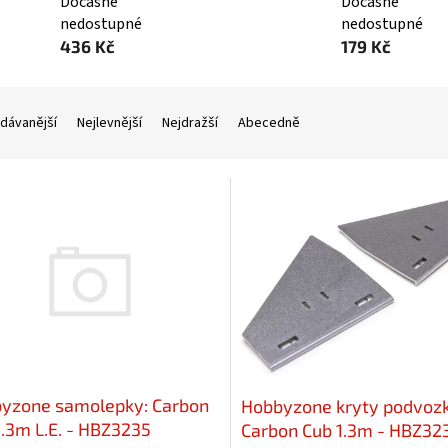
Dočasně
Dočasně
nedostupné
nedostupné
436 Kč
179 Kč
dávanější
Nejlevnější
Nejdražší
Abecedně
yzone samolepky: Carbon
Hobbyzone kryty podvozk
1.3m L.E. - HBZ3235
Carbon Cub 1.3m - HBZ32