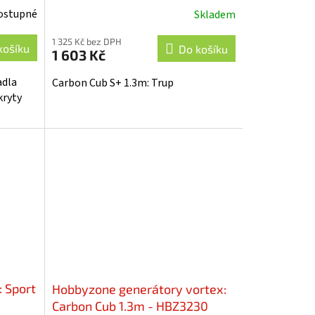
ostupné
Skladem
1 325 Kč bez DPH
košíku
Do košíku
1 603 Kč
adla
Carbon Cub S+ 1.3m: Trup
kryty
 Sport
Hobbyzone generátory vortex:
Carbon Cub 1.3m - HBZ3230