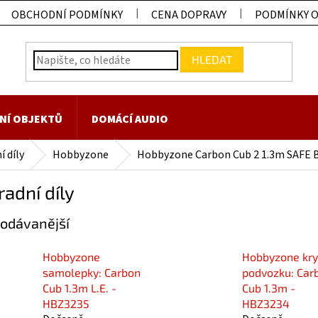
OBCHODNÍ PODMÍNKY
CENA DOPRAVY
PODMÍNKY 
HLEDAT
NÍ OBJEKTŮ
DOMÁCÍ AUDIO
 díly
Hobbyzone
Hobbyzone Carbon Cub 2 1.3m SAFE 
adní díly
odávanější
Hobbyzone
Hobbyzone kry
samolepky: Carbon
podvozku: Car
Cub 1.3m L.E. -
Cub 1.3m -
HBZ3235
HBZ3234