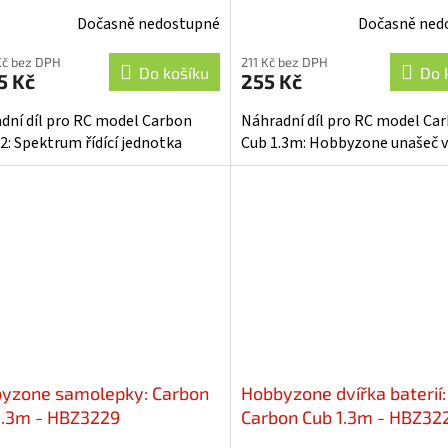
Dočasně nedostupné
Dočasně ned
Kč bez DPH
211 Kč bez DPH
Do košíku
Do 
5 Kč
255 Kč
dní díl pro RC model Carbon
Náhradní díl pro RC model Ca
 2: Spektrum řídící jednotka
Cub 1.3m: Hobbyzone unašeč v
yzone samolepky: Carbon
Hobbyzone dvířka baterií:
1.3m - HBZ3229
Carbon Cub 1.3m - HBZ32