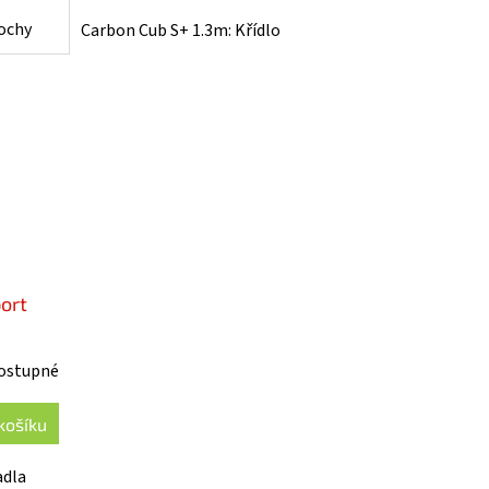
lochy
Carbon Cub S+ 1.3m: Křídlo
ort
ostupné
košíku
adla