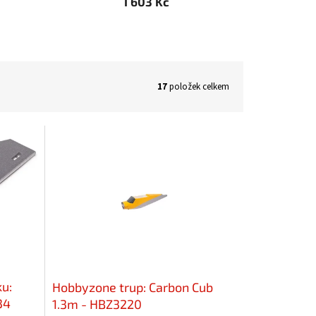
1 603 Kč
17
položek celkem
u:
Hobbyzone trup: Carbon Cub
34
1.3m - HBZ3220