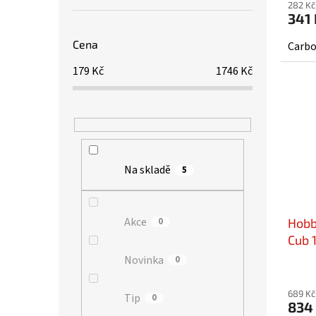
282 Kč
341 
Cena
Carbo
179
Kč
1746
Kč
Na skladě
5
Akce
Hobb
0
Cub 
Novinka
0
689 Kč
Tip
0
834