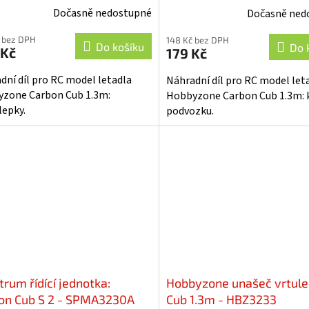
Dočasně nedostupné
Dočasně ned
 bez DPH
148 Kč bez DPH
Do košíku
Do 
 Kč
179 Kč
dní díl pro RC model letadla
Náhradní díl pro RC model let
zone Carbon Cub 1.3m:
Hobbyzone Carbon Cub 1.3m: 
epky.
podvozku.
rum řídící jednotka:
Hobbyzone unašeč vrtule:
on Cub S 2 - SPMA3230A
Cub 1.3m - HBZ3233