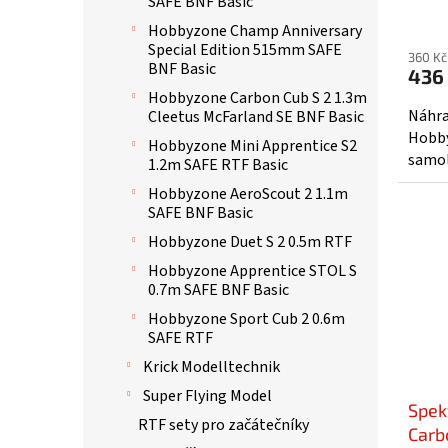
SAFE BNF Basic
ů
Hobbyzone Champ Anniversary
Special Edition 515mm SAFE
360 Kč
BNF Basic
436
Hobbyzone Carbon Cub S 2 1.3m
Náhra
Cleetus McFarland SE BNF Basic
Hobby
Hobbyzone Mini Apprentice S2
samol
1.2m SAFE RTF Basic
Hobbyzone AeroScout 2 1.1m
SAFE BNF Basic
Hobbyzone Duet S 2 0.5m RTF
Hobbyzone Apprentice STOL S
0.7m SAFE BNF Basic
Hobbyzone Sport Cub 2 0.6m
SAFE RTF
Krick Modelltechnik
Super Flying Model
Spekt
RTF sety pro začátečníky
Carb