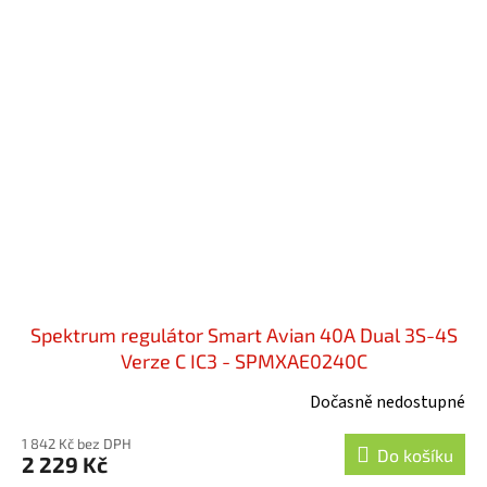
Spektrum regulátor Smart Avian 40A Dual 3S-4S
Verze C IC3 - SPMXAE0240C
Dočasně nedostupné
1 842 Kč bez DPH
Do košíku
2 229 Kč