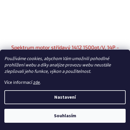
Spektrum motor střídavý 1412 1500ot/V, 14P -
SPMX-1020
Používáme cookies, abychom Vám umožnili pohodlné
prohlížení webu a díky analýze provozu webu neustále
Dočasně nedostupné
zlepšovali jeho funkce, výkon a použitelnost.
799 Kč bez DPH
Do košíku
967 Kč
Více informací
zde
.
Náhradní díl pro RC model letadla E-flite Draco 0.8m, E-flite
Nastavení
Scrappy 0.8m: Spektrum motor střídavý 1412 1500ot/V, 14P.
Souhlasím