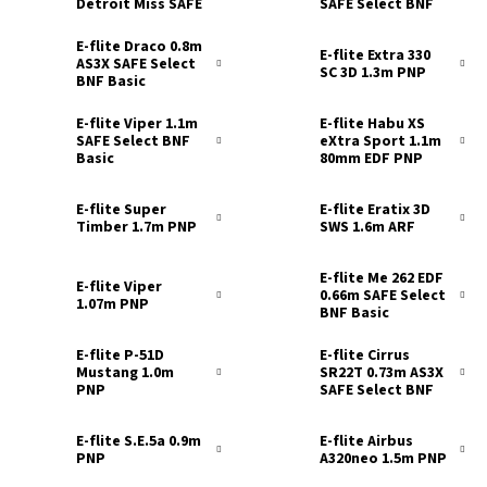
Detroit Miss SAFE
SAFE Select BNF
Select BNF Basic
Basic
E-flite Draco 0.8m
E-flite Extra 330
AS3X SAFE Select
SC 3D 1.3m PNP
BNF Basic
E-flite Viper 1.1m
E-flite Habu XS
SAFE Select BNF
eXtra Sport 1.1m
Basic
80mm EDF PNP
E-flite Super
E-flite Eratix 3D
Timber 1.7m PNP
SWS 1.6m ARF
E-flite Me 262 EDF
E-flite Viper
0.66m SAFE Select
1.07m PNP
BNF Basic
E-flite P-51D
E-flite Cirrus
Mustang 1.0m
SR22T 0.73m AS3X
PNP
SAFE Select BNF
Basic
E-flite S.E.5a 0.9m
E-flite Airbus
PNP
A320neo 1.5m PNP