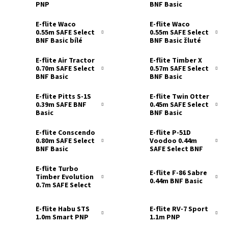
PNP
BNF Basic
E-flite Waco
E-flite Waco
0.55m SAFE Select
0.55m SAFE Select
BNF Basic bílé
BNF Basic žluté
E-flite Air Tractor
E-flite Timber X
0.70m SAFE Select
0.57m SAFE Select
BNF Basic
BNF Basic
E-flite Pitts S-1S
E-flite Twin Otter
0.39m SAFE BNF
0.45m SAFE Select
Basic
BNF Basic
E-flite Conscendo
E-flite P-51D
0.80m SAFE Select
Voodoo 0.44m
BNF Basic
SAFE Select BNF
Basic
E-flite Turbo
E-flite F-86 Sabre
Timber Evolution
0.44m BNF Basic
0.7m SAFE Select
BNF Basic
E-flite Habu STS
E-flite RV-7 Sport
1.0m Smart PNP
1.1m PNP