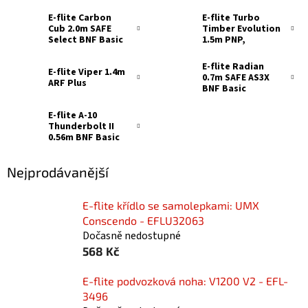
E-flite Carbon
E-flite Turbo
Cub 2.0m SAFE
Timber Evolution
Select BNF Basic
1.5m PNP,
plováky
E-flite Radian
E-flite Viper 1.4m
0.7m SAFE AS3X
ARF Plus
BNF Basic
E-flite A-10
Thunderbolt II
0.56m BNF Basic
Nejprodávanější
E-flite křídlo se samolepkami: UMX
Conscendo - EFLU32063
Dočasně nedostupné
568 Kč
E-flite podvozková noha: V1200 V2 - EFL-
3496