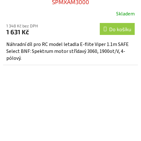
SPMXAM3000
Skladem
1 348 Kč bez DPH
Do košíku
1 631 Kč
Náhradní díl pro RC model letadla E-flite Viper 1.1m SAFE
Select BNF: Spektrum motor střídavý 3060, 1900ot/V, 4-
pólový.