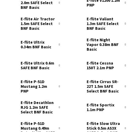
E-flite V1200 1.2m
2.0m SAFE Select
PNP
BNF Basic
E-flite Air Tractor
E-flite Valiant
1.5m SAFE Select
1.3m SAFE Select
BNF Basic
BNF Basic
E-flite Night
E-flite Ultrix
Vapor 0.38m BNF
0.34m BNF Basic
Basic
E-flite Ultrix 0.6m
E-flite Cessna
SAFE BNF Basic
150T 2.1m PNP
E-flite P-51D
E-flite Cirrus SR-
Mustang 1.2m
22T 1.5m SAFE
PNP
Select BNF Basic
E-flite Decathlon
E-flite Sportix
RJG 1.2m SAFE
1.1m PNP
Select BNF Basic
E-flite P-51D
E-flite Slow Ultra
Mustang 0.49m
Stick 0.5m AS3X