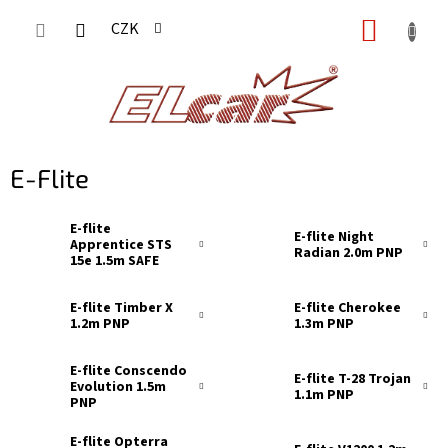
Přejít
NÁKUP
CZK
na
KOŠÍK
obsah
E-Flite
E-flite
E-flite Night
Apprentice STS
Radian 2.0m PNP
15e 1.5m SAFE
BNF Basic
E-flite Timber X
E-flite Cherokee
1.2m PNP
1.3m PNP
E-flite Conscendo
E-flite T-28 Trojan
Evolution 1.5m
1.1m PNP
PNP
E-flite Opterra