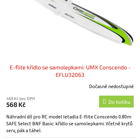
t
r
ů
o
d
u
k
t
ů
E-flite křídlo se samolepkami: UMX Conscendo -
EFLU32063
Dočasně nedostupné
469 Kč bez DPH
Do košíku
568 Kč
Náhradní díl pro RC model letadla E-flite Conscendo 0.80m
SAFE Select BNF Basic: křídlo se samolepkami. Včetně krytů
serv, pák a táhel.