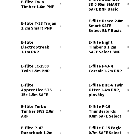
E-flite Twin
3D 0.95m SMART
Timber 1.6m PNP
SAFE BNF Basic
E-flite Draco 2.0m
E-flite T-28 Trojan
Smart SAFE
1.2m Smart PNP
Select BNF Basic
E-flite
E-flite Night
ElectroStreak
Timber X 1.2m
1.1m PNP
SAFE Select BNF
Basic
E-flite EC-1500
E-flite F4U-4
Twin 1.5m PNP
Corsair 1.2m PNP
E-flite
E-flite DHC-6 Twin
Apprentice STS
Otter 1.4m PNP,
15e 1.5m SAFE
plováky
RTF Basic
E-flite Turbo
E-flite F-16
Timber SWS 2.0m
Thunderbirds
ARF
0.8m SAFE Select
BNF Basic
E-flite P-47
E-flite F-15 Eagle
Razorback 1.2m
0.7m SAFE Select