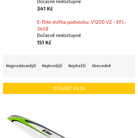
Dočasně nedostupné
341 Kč
E-flite dvířka podvozku: V1200 V2 - EFL-
3459
Dočasně nedostupné
151 Kč
Ř
a
Nejprodávanější
Nejlevnější
Nejdražší
Abecedně
z
e
n
OTEVŘÍT FILTR
í
p
V
r
ý
o
p
d
i
u
s
k
p