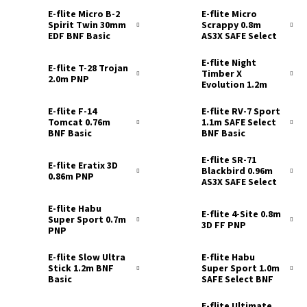
E-flite Micro B-2
E-flite Micro
Spirit Twin 30mm
Scrappy 0.8m
EDF BNF Basic
AS3X SAFE Select
BNF Basic
E-flite Night
E-flite T-28 Trojan
Timber X
2.0m PNP
Evolution 1.2m
PNP
E-flite F-14
E-flite RV-7 Sport
Tomcat 0.76m
1.1m SAFE Select
BNF Basic
BNF Basic
E-flite SR-71
E-flite Eratix 3D
Blackbird 0.96m
0.86m PNP
AS3X SAFE Select
BNF Basic
E-flite Habu
E-flite 4-Site 0.8m
Super Sport 0.7m
3D FF PNP
PNP
E-flite Slow Ultra
E-flite Habu
Stick 1.2m BNF
Super Sport 1.0m
Basic
SAFE Select BNF
Basic
E-flite Ultimate