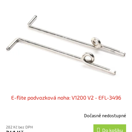
E-flite podvozková noha: V1200 V2 - EFL-3496
Dočasně nedostupné
282 Kč bez DPH
Do košíku