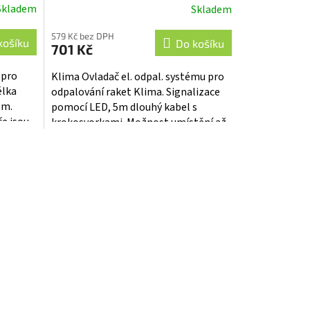
Skladem
Skladem
579 Kč bez DPH
košíku
Do košíku
701 Kč
 pro
Klima Ovladač el. odpal. systému pro
élka
odpalování raket Klima. Signalizace
 m.
pomocí LED, 5m dlouhý kabel s
če jsou
krokosvorkami. Možnost umístění až
ampu
2 baterií 9V pro bezpečný start. K...