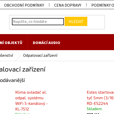
OBCHODNÍ PODMÍNKY
CENA DOPRAVY
PODMÍNKY 
HLEDAT
NÍ OBJEKTŮ
DOMÁCÍ AUDIO
ušenství
Odpalovací zařízení
lovací zařízení
odávanější
Klima ovladač el.
Estes startova
odpal. systému
tyč 5mm (3/16"
WiFi 5-kanálový -
RD-ES2244
Skladem
KL-7512