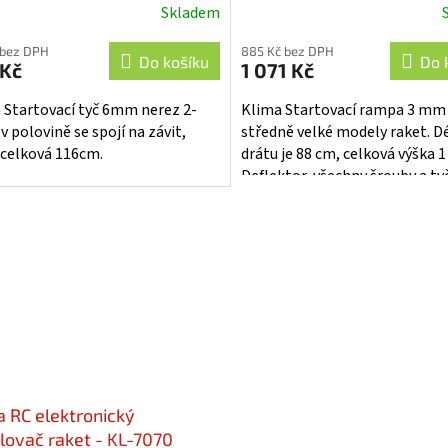
Skladem
 bez DPH
885 Kč bez DPH
Do košíku
Do 
 Kč
1 071 Kč
 Startovací tyč 6mm nerez 2-
Klima Startovací rampa 3 mm
 v polovině se spojí na závit,
středně velké modely raket. D
 celková 116cm.
drátu je 88 cm, celková výška 1
Deflektor, všechny šrouby a ty
vyrobeny z nerezové oceli. R
lze...
a RC elektronický
lovač raket - KL-7070