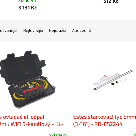
Skladem
512 Kč
3 131 Kč
dávanější
Nejlevnější
Nejdražší
Abecedně
 ovladač el. odpal.
Estes startovací tyč 5m
ému WiFi 5-kanálový - KL-
(3/16") - RD-ES2244
Skladem