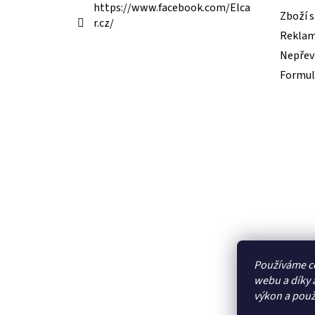
https://www.facebook.com/Elca
Zboží 
r.cz/
Reklam
Nepřevz
Formul
Používáme c
webu a díky 
výkon a použ