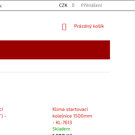
CZK
Přihlášení
OCHRANY OSOBNÍCH ÚDAJŮ
KONTAKTY
ZBOŽÍ SKLADE
NÁKUPNÍ
Prázdný košík
KOŠÍK
cí
Klima startovací
) -
kolejnice 1500mm
- KL-7613
Skladem