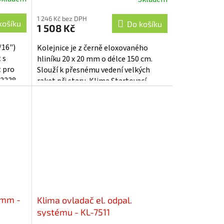
1 246 Kč bez DPH
košíku
Do košíku
1 508 Kč
/16")
Kolejnice je z černě eloxovaného
 s
hliníku 20 x 20 mm o délce 150 cm.
t pro
Slouží k přesnému vedení velkých
 2238
raket při staru. Klima Startovací
cm.
kolejnice je příslušenství ke Klima...
3mm -
Klima ovladač el. odpal.
systému - KL-7511