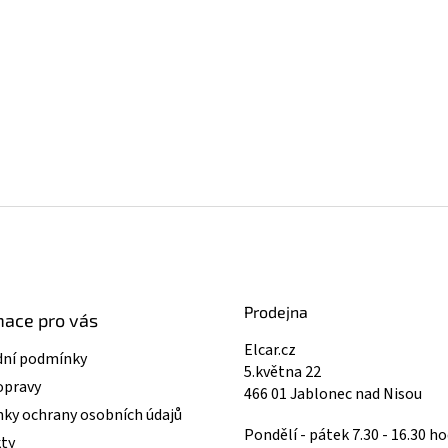
Prodejna
mace pro vás
Elcar.cz
ní podmínky
5.května 22
opravy
466 01 Jablonec nad Nisou
ky ochrany osobních údajů
Pondělí - pátek 7.30 - 16.30 ho
ty