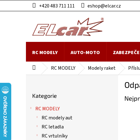
Přejít
+420 483 711 111
eshop@elcar.cz
na
obsah
RC MODELY
AUTO-MOTO
ZABEZPEČE
RC MODELY
Modely raket
Přísl
Domů
P
Odpa
o
Přeskočit
s
Kategorie
kategorie
Nejpr
t
r
RC MODELY
a
RC modely aut
n
n
RC letadla
í
RC vrtulníky