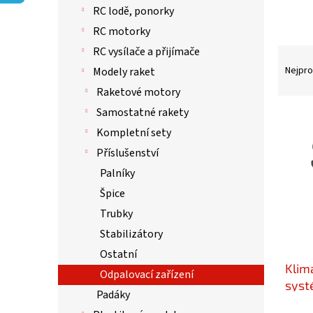
p
RC lodě, ponorky
a
n
RC motorky
e
RC vysílače a přijímače
Ř
l
a
Nejpro
Modely raket
z
Raketové motory
e
Samostatné rakety
n
V
í
ý
Kompletní sety
p
p
Příslušenství
r
i
Palníky
o
s
d
p
Špice
u
r
Trubky
k
o
Stabilizátory
t
d
ů
u
Ostatní
Klima
k
Odpalovací zařízení
t
syst
Padáky
ů
7512