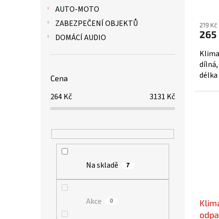
AUTO-MOTO
ZABEZPEČENÍ OBJEKTŮ
219 Kč
265
DOMÁCÍ AUDIO
Klima
dílná,
délka
Cena
264
Kč
3131
Kč
Na skladě
7
Akce
0
Klim
odpa