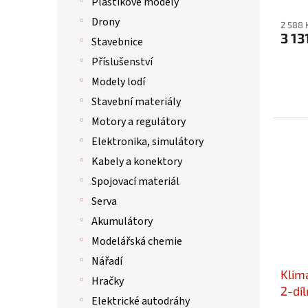
Plastikové modely
Drony
2 588 
3 13
Stavebnice
Příslušenství
Modely lodí
Stavební materiály
Motory a regulátory
Elektronika, simulátory
Kabely a konektory
Spojovací materiál
Serva
Akumulátory
Modelářská chemie
Nářadí
Klim
Hračky
2-díl
Elektrické autodráhy