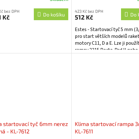
Kč bez DPH
423 Kč bez DPH
Do košíku
Do 
1 Kč
512 Kč
Estes - Startovací tyč 5 mm (3
pro start větších modelů raket
motory C11, D a E. Lze ji použí
rampy 2215 Porta-Pad II nebo
Porta-Pad E. Délka celkem 88
a startovací tyč 6mm nerez
Klima startovací rampa 
ná - KL-7612
KL-7611