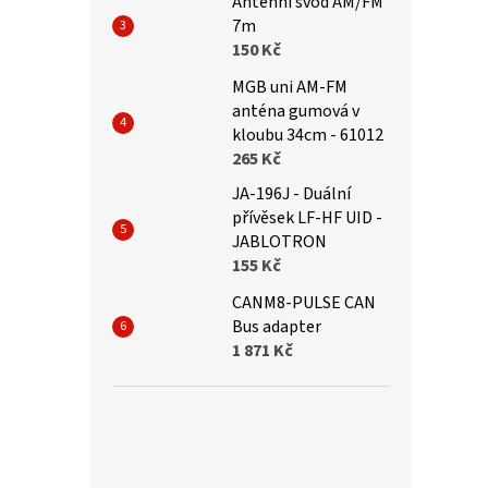
Antenni svod AM/FM
7m
150 Kč
MGB uni AM-FM
anténa gumová v
kloubu 34cm - 61012
265 Kč
JA-196J - Duální
přívěsek LF-HF UID -
JABLOTRON
155 Kč
CANM8-PULSE CAN
Bus adapter
1 871 Kč