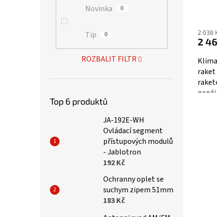
Novinka
0
2 038 
Tip
0
2 46
ROZBALIT FILTR
Klima
raket
raket
napáj
Top 6 produktů
raket
techni
JA-192E-WH
Ovládací segment
přístupových modulů
- Jablotron
192 Kč
Ochranny oplet se
suchym zipem 51mm
183 Kč