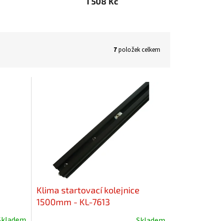
1 508 Kč
7
položek celkem
m
Klima startovací kolejnice
1500mm - KL-7613
Skladem
Skladem