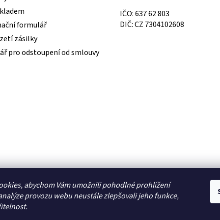
skladem
IČO: 637 62 803
DIČ: CZ 7304102608
ační formulář
etí zásilky
ář pro odstoupení od smlouvy
ookies, abychom Vám umožnili pohodlné prohlížení
analýze provozu webu neustále zlepšovali jeho funkce,
itelnost.