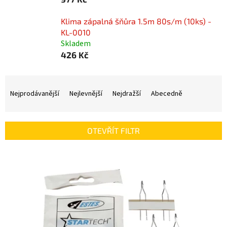
Klima zápalná šňůra 1.5m 80s/m (10ks) -
KL-0010
Skladem
426 Kč
Ř
a
Nejprodávanější
Nejlevnější
Nejdražší
Abecedně
z
e
n
OTEVŘÍT FILTR
í
p
V
r
ý
o
p
d
i
u
s
k
p
t
r
ů