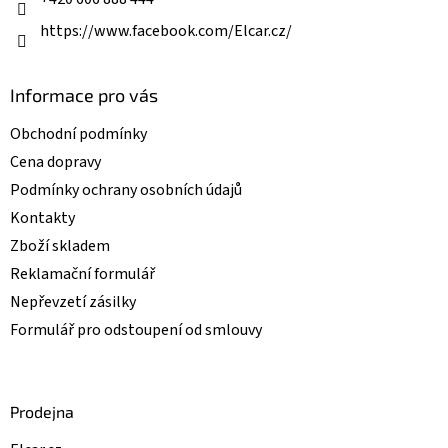
y
v
https://www.facebook.com/Elcar.cz/
ý
p
i
Informace pro vás
s
u
Obchodní podmínky
Cena dopravy
Podmínky ochrany osobních údajů
Kontakty
Zboží skladem
Reklamační formulář
Nepřevzetí zásilky
Formulář pro odstoupení od smlouvy
Prodejna