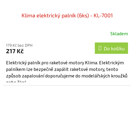
Klima elektrický palník (6ks) - KL-7001
Skladem
Průměrné
hodnocení
179 Kč bez DPH
produktu
Do košíku
217 Kč
je
5,0
Elektrický palník pro raketové motory Klima. Elektrickým
z
palníkem lze bezpečně zapálit raketové motory, tento
5
způsob zapalování doporučujeme do modelářských kroužků
hvězdiček.
nebo škol.