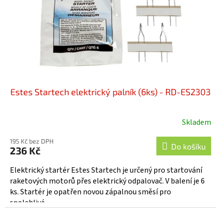
o
d
u
k
t
ů
Estes Startech elektrický palník (6ks) - RD-ES2303
Skladem
195 Kč bez DPH
Do košíku
236 Kč
Elektrický startér Estes Startech je určený pro startování
raketových motorů přes elektrický odpalovač. V balení je 6
ks. Startér je opatřen novou zápalnou směsí pro
spolehlivé...