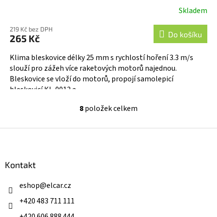
Skladem
219 Kč bez DPH
Do košíku
265 Kč
Klima bleskovice délky 25 mm s rychlostí hoření 3.3 m/s
slouží pro zážeh více raketových motorů najednou.
Bleskovice se vloží do motorů, propojí samolepicí
bleskovicí KL-0012 a...
8
položek celkem
O
v
l
Z
á
á
d
p
a
a
Kontakt
c
t
í
í
eshop
@
elcar.cz
p
r
+420 483 711 111
v
k
+420 606 888 444