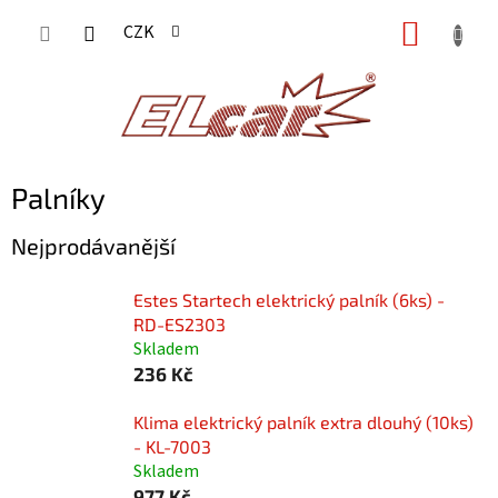
Přejít
NÁKUP
CZK
na
KOŠÍK
obsah
Palníky
Nejprodávanější
Estes Startech elektrický palník (6ks) -
RD-ES2303
Skladem
236 Kč
Klima elektrický palník extra dlouhý (10ks)
- KL-7003
Skladem
977 Kč