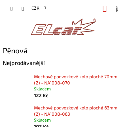
Přejít
NÁKUP
CZK
na
KOŠÍK
obsah
Pěnová
Nejprodávanější
Mechové podvozkové kolo ploché 70mm
(2) - NA1008-070
Skladem
122 Kč
Mechové podvozkové kolo ploché 63mm
(2) - NA1008-063
Skladem
103 Kč