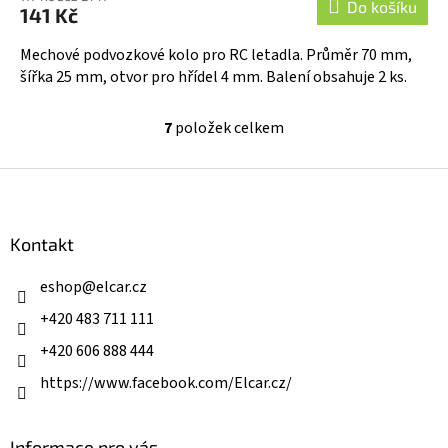
Do košíku
141 Kč
Mechové podvozkové kolo pro RC letadla. Průměr 70 mm,
šířka 25 mm, otvor pro hřídel 4 mm. Balení obsahuje 2 ks.
7
položek celkem
O
v
l
Z
á
á
d
p
a
a
Kontakt
c
t
í
í
eshop
@
elcar.cz
p
r
+420 483 711 111
v
k
+420 606 888 444
y
v
https://www.facebook.com/Elcar.cz/
ý
p
i
Informace pro vás