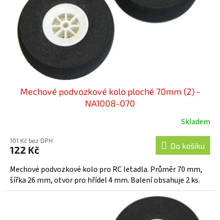
o
d
u
k
t
ů
Mechové podvozkové kolo ploché 70mm (2) -
NA1008-070
Skladem
101 Kč bez DPH
Do košíku
122 Kč
Mechové podvozkové kolo pro RC letadla. Průměr 70 mm,
šířka 26 mm, otvor pro hřídel 4 mm. Balení obsahuje 2 ks.