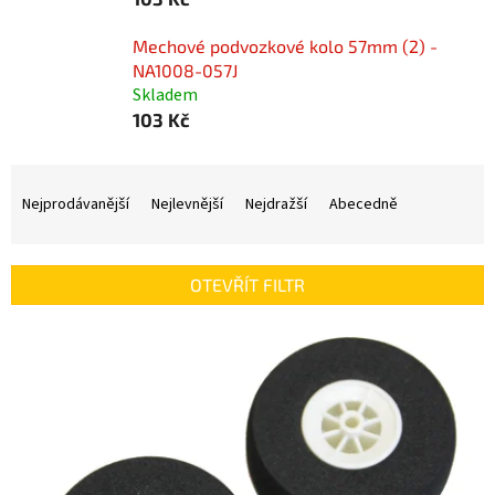
Mechové podvozkové kolo 57mm (2) -
NA1008-057J
Skladem
103 Kč
Ř
a
Nejprodávanější
Nejlevnější
Nejdražší
Abecedně
z
e
n
OTEVŘÍT FILTR
í
p
V
r
ý
o
p
d
i
u
s
k
p
t
r
ů