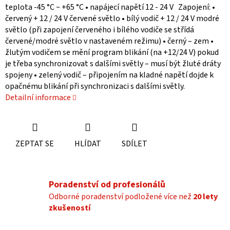
teplota -45 °C ~ +65 °C • napájecí napětí 12 - 24 V Zapojení: •
červený + 12 / 24 V červené světlo • bílý vodič + 12 / 24 V modré
světlo (při zapojení červeného i bílého vodiče se střídá
červené/modré světlo v nastaveném režimu) • černý – zem •
žlutým vodičem se mění program blikání (na +12/24 V) pokud
je třeba synchronizovat s dalšími světly – musí být žluté dráty
spojeny • zelený vodič – připojením na kladné napětí dojde k
opačnému blikání při synchronizaci s dalšími světly.
Detailní informace
ZEPTAT SE
HLÍDAT
SDÍLET
Poradenství od profesionálů
Odborné poradenství podložené více než
20 lety
zkušeností