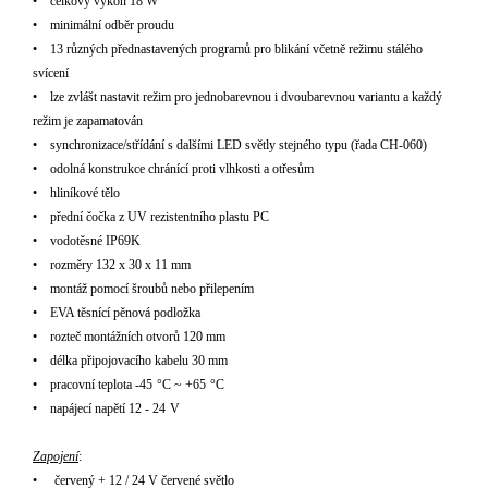
•
celkov
ý
v
ý
kon 18 W
•
minimální odb
ěr proudu
•
13 různ
ý
ch
p
řednastaven
ý
ch
program
ů pro blik
ání
včetně režimu st
á
l
é
ho
sv
í
cen
í
•
lze zvl
á
št nastavit režim pro jednobarevnou i dvoubarevnou variantu a každ
ý
režim je zapamatov
á
n
•
synchronizace
/stř
í
d
á
n
í s dal
š
ími LED sv
ětly stejn
é
ho typu (řada CH-060)
•
odoln
á konstrukce chránící proti vlhkosti a ot
řesům
•
hlin
í
kov
é
tělo
•
předn
í
čočka z UV rezistentn
í
ho plastu PC
•
vodotěsn
é
IP69K
•
rozměry 132 x 30 x 11 mm
•
mont
á
ž pomoc
í
šroubů nebo přilepen
í
m
•
EVA těsn
í
c
í
pěnov
á
podložka
•
rozteč mont
á
žn
ích otvor
ů 120 mm
•
d
é
lka připojovac
í
ho kabelu 30 mm
•
pracovn
í
teplota
-45
°C ~ +65
°C
•
nap
ájecí nap
ět
í 12 - 24
V
Zapojení
:
•
červený + 12 / 24 V červen
é
světlo