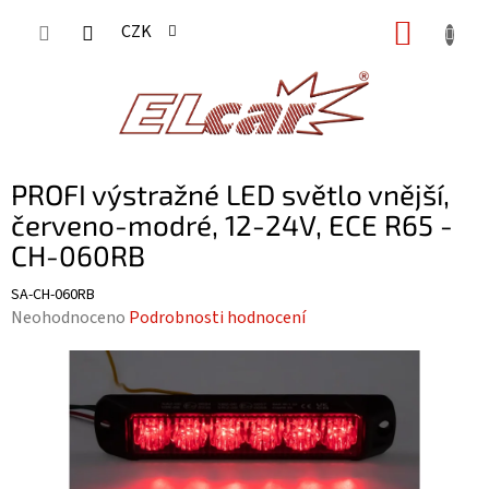
Přejít
NÁKUP
CZK
na
KOŠÍK
obsah
PROFI výstražné LED světlo vnější,
červeno-modré, 12-24V, ECE R65 -
CH-060RB
SA-CH-060RB
Průměrné
Neohodnoceno
Podrobnosti hodnocení
hodnocení
produktu
je
0,0
z
5
hvězdiček.