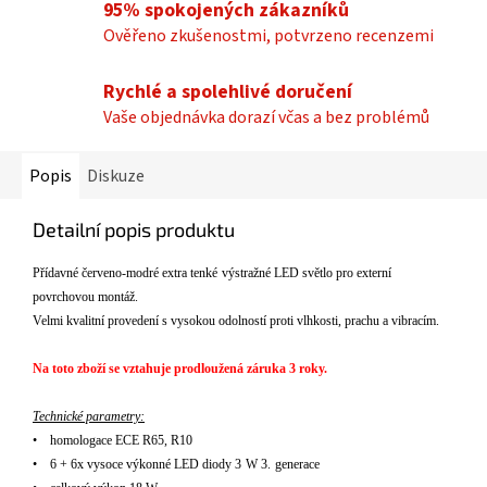
95% spokojených zákazníků
Ověřeno zkušenostmi, potvrzeno recenzemi
Rychlé a spolehlivé doručení
Vaše objednávka dorazí včas a bez problémů
Popis
Diskuze
Detailní popis produktu
P
ř
ídavné
červeno-modr
é
extra tenk
é
výstra
žn
é LED sv
ětlo pro extern
í
povrchovou montá
ž.
Velmi kvalitn
í
proveden
í
s vysokou odolnost
í
proti vlhkosti, prachu a vibrac
í
m.
Na toto zboží se vztahuje prodloužená záruka 3 roky.
Technické
parametry
:
•
homologace ECE R65, R10
•
6 + 6x vysoce v
ýkonné LED diody 3
W 3.
generace