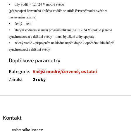
•
b
í
l
ý
vodič + 12 / 24 V modr
é
světlo
(při zapojen
í
červen
é
ho i b
í
l
é
ho vodiče se stř
í
d
á
červen
é
/modr
é
světlo v
nastaven
é
m režimu)
•
černý – zem
•
žlutým vodičem se mění program blikání (na +12/24 V) pokud je třeba
synchronizovat s dalšími světly – musí být žluté dráty spojeny
•
zelen
ý
vodič – připojením na kladné napětí dojde k opačnému blikání při
synchronizaci s dalšími světly.
Doplňkové parametry
Kategorie
:
Vnější modré/červené, ostatní
Záruka
:
2 roky
Z
á
p
a
Kontakt
t
í
eshop
@
elcar.cz