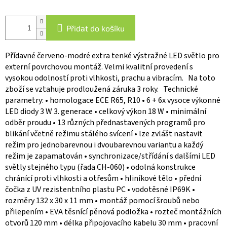
Přidat do košíku
Přídavné červeno-modré extra tenké výstražné LED světlo pro
externí povrchovou montáž. Velmi kvalitní provedení s
vysokou odolností proti vlhkosti, prachu a vibracím. Na toto
zboží se vztahuje prodloužená záruka 3 roky. Technické
parametry: • homologace ECE R65, R10 • 6 + 6x vysoce výkonné
LED diody 3 W 3. generace • celkový výkon 18 W • minimální
odběr proudu • 13 různých přednastavených programů pro
blikání včetně režimu stálého svícení • lze zvlášt nastavit
režim pro jednobarevnou i dvoubarevnou variantu a každý
režim je zapamatován • synchronizace/střídání s dalšími LED
světly stejného typu (řada CH-060) • odolná konstrukce
chránící proti vlhkosti a otřesům • hliníkové tělo • přední
čočka z UV rezistentního plastu PC • vodotěsné IP69K •
rozměry 132 x 30 x 11 mm • montáž pomocí šroubů nebo
přilepením • EVA těsnící pěnová podložka • rozteč montážních
otvorů 120 mm • délka připojovacího kabelu 30 mm • pracovní