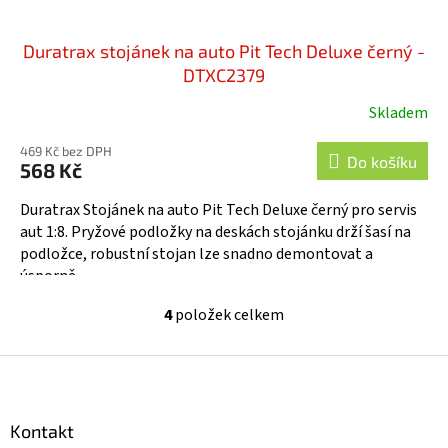
Duratrax stojánek na auto Pit Tech Deluxe černý -
DTXC2379
Skladem
469 Kč bez DPH
Do košíku
568 Kč
Duratrax Stojánek na auto Pit Tech Deluxe černý pro servis
aut 1:8. Pryžové podložky na deskách stojánku drží šasí na
podložce, robustní stojan lze snadno demontovat a
úsporně...
4
položek celkem
O
v
l
Z
á
á
d
p
a
a
Kontakt
c