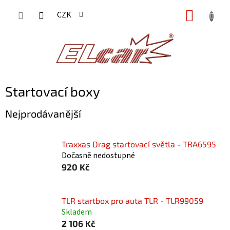
Přejít
NÁKUP
CZK
na
KOŠÍK
obsah
Startovací boxy
Nejprodávanější
Traxxas Drag startovací světla - TRA6595
Dočasně nedostupné
920 Kč
TLR startbox pro auta TLR - TLR99059
Skladem
2 106 Kč