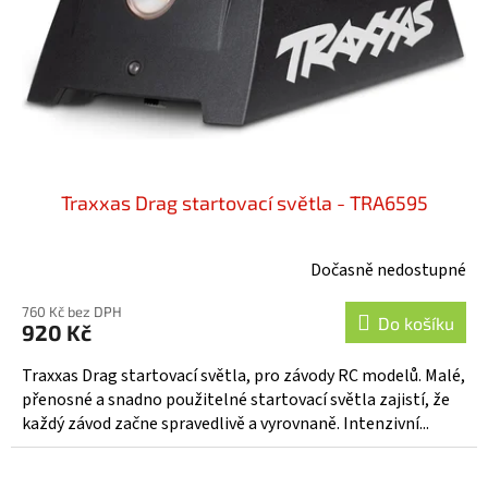
o
d
u
k
t
ů
Traxxas Drag startovací světla - TRA6595
Dočasně nedostupné
760 Kč bez DPH
Do košíku
920 Kč
Traxxas Drag startovací světla, pro závody RC modelů. Malé,
přenosné a snadno použitelné startovací světla zajistí, že
každý závod začne spravedlivě a vyrovnaně. Intenzivní...