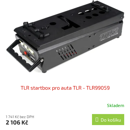
TLR startbox pro auta TLR - TLR99059
Skladem
1 741 Kč bez DPH
Do košíku
2 106 Kč