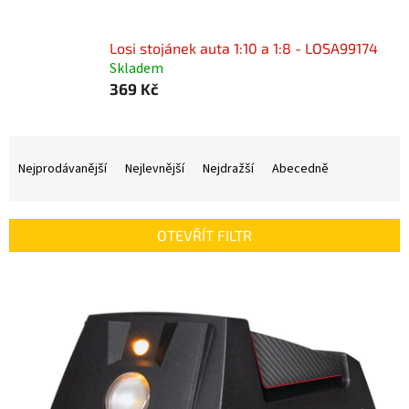
Losi stojánek auta 1:10 a 1:8 - LOSA99174
Skladem
369 Kč
Ř
a
Nejprodávanější
Nejlevnější
Nejdražší
Abecedně
z
e
n
OTEVŘÍT FILTR
í
p
V
r
ý
o
p
d
i
u
s
k
p
t
r
ů