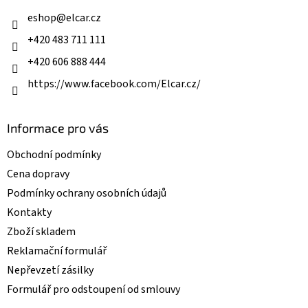
t
í
í
eshop
@
elcar.cz
p
r
+420 483 711 111
v
k
+420 606 888 444
y
v
https://www.facebook.com/Elcar.cz/
ý
p
i
Informace pro vás
s
u
Obchodní podmínky
Cena dopravy
Podmínky ochrany osobních údajů
Kontakty
Zboží skladem
Reklamační formulář
Nepřevzetí zásilky
Formulář pro odstoupení od smlouvy