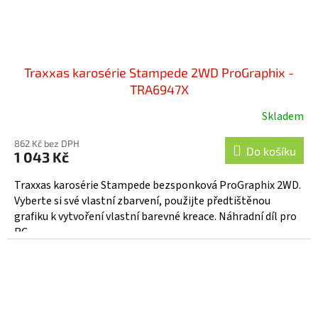
Traxxas karosérie Stampede 2WD ProGraphix -
TRA6947X
Skladem
862 Kč bez DPH
Do košíku
1 043 Kč
Traxxas karosérie Stampede bezsponková ProGraphix 2WD.
Vyberte si své vlastní zbarvení, použijte předtištěnou
grafiku k vytvoření vlastní barevné kreace. Náhradní díl pro
RC...