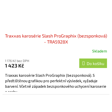
Traxxas karosérie Slash ProGraphix (bezsponková)
- TRA5928X
Skladem
1 176 Kč bez DPH
Do košíku
1 423 Kč
Traxxas karosérie Slash ProGraphix (bezsponková). S
předtištěnou grafikou pro perfektní výsledek, vyžaduje
barvení. Včetně západek bezsponkového uchycení karoserie
a archu...