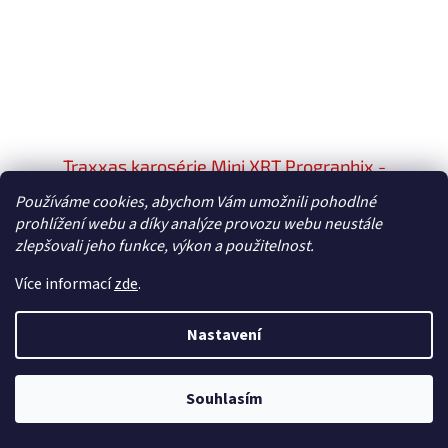
Traxxas karosérie Mini XRT Prographix -
TRA10715X
Používáme cookies, abychom Vám umožnili pohodlné
prohlížení webu a díky analýze provozu webu neustále
Skladem
zlepšovali jeho funkce, výkon a použitelnost.
979 Kč bez DPH
Do košíku
1 185 Kč
Více informací
zde
.
Traxxas karosérie Mini XRT Prographix s předtištěnou
Nastavení
grafikou pro snadné barvení. Včetně západek pro
bezsponkové uchycení. Nový integrovaný otvor nasávaní
vzduchu nad čelním...
Souhlasím