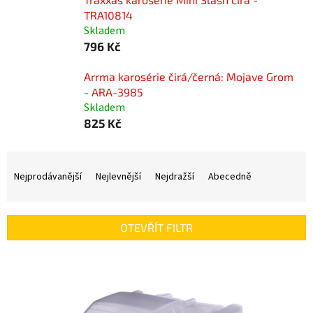
TRA10814
Skladem
796 Kč
Arrma karosérie čirá/černá: Mojave Grom
- ARA-3985
Skladem
825 Kč
Ř
a
Nejprodávanější
Nejlevnější
Nejdražší
Abecedně
z
e
n
OTEVŘÍT FILTR
í
p
V
r
ý
o
p
d
i
u