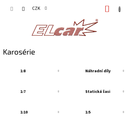
Přejít
NÁKUP
CZK
na
KOŠÍK
obsah
Karosérie
1:8
Náhradní díly
1:7
Statická šasi
1:10
1:5