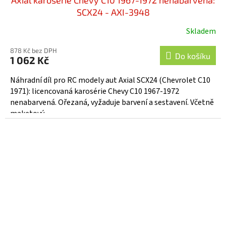
SCX24 - AXI-3948
Skladem
878 Kč bez DPH
Do košíku
1 062 Kč
Náhradní díl pro RC modely aut Axial SCX24 (Chevrolet C10
1971): licencovaná karosérie Chevy C10 1967-1972
nenabarvená. Ořezaná, vyžaduje barvení a sestavení. Včetně
maketový...