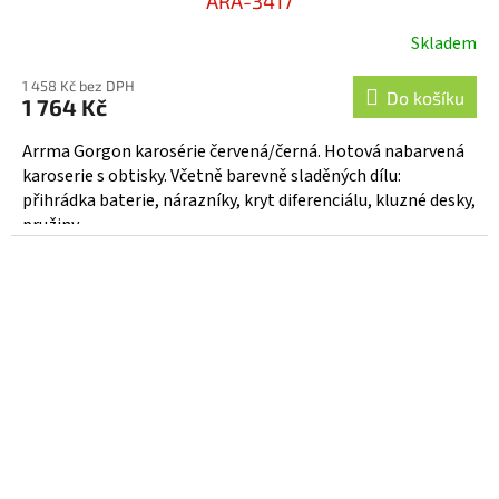
ARA-3417
Skladem
1 458 Kč bez DPH
Do košíku
1 764 Kč
Arrma Gorgon karosérie červená/černá. Hotová nabarvená
karoserie s obtisky. Včetně barevně sladěných dílu:
přihrádka baterie, nárazníky, kryt diferenciálu, kluzné desky,
pružiny.