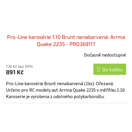
Pro-Line karosérie 1:10 Brunt nenabarvená: Arrma
Quake 223S - PRO369117
Dočasně nedostupné
736 Kč bez DPH
Do košíku
891 Kč
Pro-Line karosérie Brunt nenabarvená (1ks). Ořezaná.
Určeno pro RC modely aut Arrma Quake 223S v měřítku 1:10.
Karoserie je vyrobena z odolného polykarbonátu.