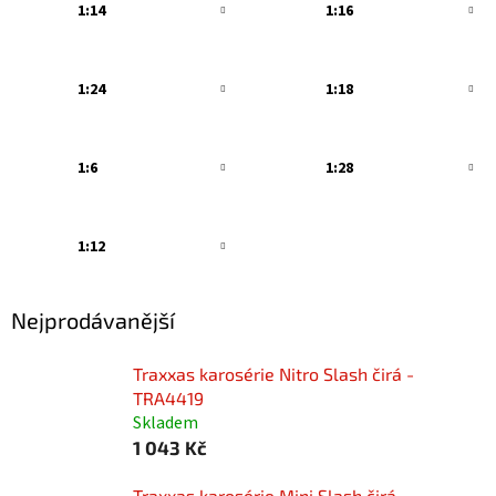
1:14
1:16
1:24
1:18
1:6
1:28
1:12
Nejprodávanější
Traxxas karosérie Nitro Slash čirá -
TRA4419
Skladem
1 043 Kč
Traxxas karosérie Mini Slash čirá -