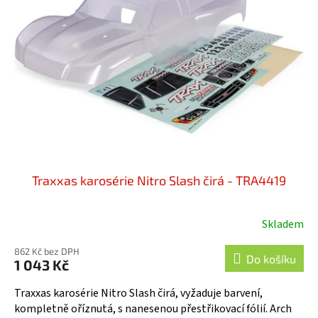
s
k
p
t
r
ů
o
d
u
k
t
ů
Traxxas karosérie Nitro Slash čirá - TRA4419
Skladem
862 Kč bez DPH
Do košíku
1 043 Kč
Traxxas karosérie Nitro Slash čirá, vyžaduje barvení,
kompletně oříznutá, s nanesenou přestřikovací fólií. Arch