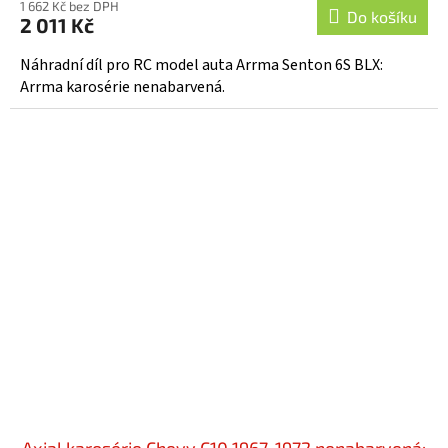
1 662 Kč bez DPH
Do košíku
2 011 Kč
Náhradní díl pro RC model auta Arrma Senton 6S BLX:
Arrma karosérie nenabarvená.
Axial karosérie Chevy C10 1967-1972 nenabarvená: