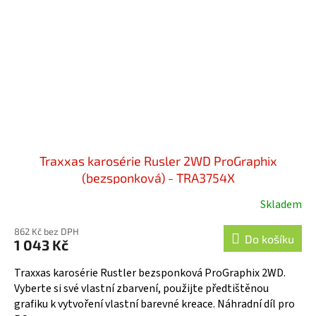
Traxxas karosérie Rusler 2WD ProGraphix
(bezsponková) - TRA3754X
Skladem
862 Kč bez DPH
Do košíku
1 043 Kč
Traxxas karosérie Rustler bezsponková ProGraphix 2WD.
Vyberte si své vlastní zbarvení, použijte předtištěnou
grafiku k vytvoření vlastní barevné kreace. Náhradní díl pro