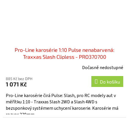
Pro-Line karosérie 1:10 Pulse nenabarvená:
Traxxas Slash Clipless - PRO370700
Dočasně nedostupné
885 Kč bez DPH
Do košíku
1 071 Kč
Pro-Line karosérie čirá Pulse: Slash, pro RC modely aut v
měřítku 1:10 - Traxxas Slash 2WD a Slash 4WD s
bezsponkový systémem uchycení karoserie. Karosérie má
rozvor 330mm....