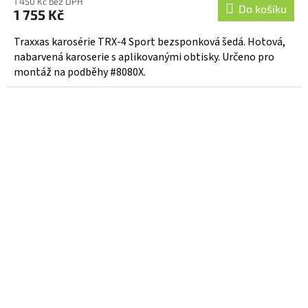
1 450 Kč bez DPH
Do košíku
1 755 Kč
Traxxas karosérie TRX-4 Sport bezsponková šedá. Hotová,
nabarvená karoserie s aplikovanými obtisky. Určeno pro
montáž na podběhy #8080X.