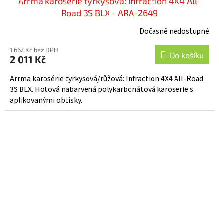
Arrma karosérie tyrkysová: Infraction 4X4 All-
Road 3S BLX - ARA-2649
Dočasně nedostupné
1 662 Kč bez DPH
Do košíku
2 011 Kč
Arrma karosérie tyrkysová/růžová: Infraction 4X4 All-Road
3S BLX. Hotová nabarvená polykarbonátová karoserie s
aplikovanými obtisky.