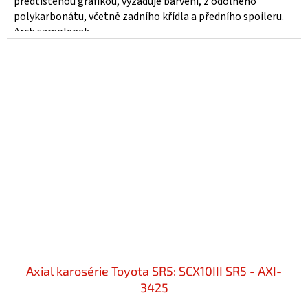
předtištěnou grafikou, vyžaduje barvení, z odolného
polykarbonátu, včetně zadního křídla a předního spoileru.
Arch samolepek....
Axial karosérie Toyota SR5: SCX10III SR5 - AXI-
3425