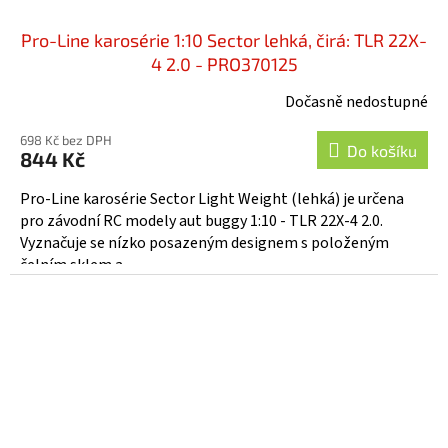
Pro-Line karosérie 1:10 Sector lehká, čirá: TLR 22X-
4 2.0 - PRO370125
Dočasně nedostupné
698 Kč bez DPH
Do košíku
844 Kč
Pro-Line karosérie Sector Light Weight (lehká) je určena
pro závodní RC modely aut buggy 1:10 - TLR 22X-4 2.0.
Vyznačuje se nízko posazeným designem s položeným
čelním sklem a...