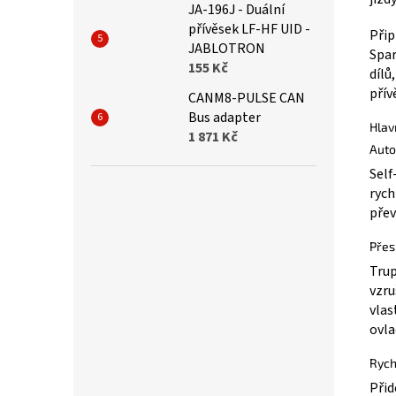
JA-196J - Duální
přívěsek LF-HF UID -
Přip
JABLOTRON
Spar
155 Kč
dílů
přív
CANM8-PULSE CAN
Bus adapter
Hlav
1 871 Kč
Auto
Self
rych
přev
Přes
Trup
vzru
vlas
ovla
Rych
Přid