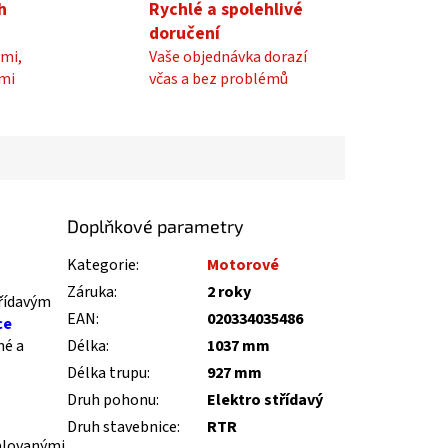
h
Rychlé a spolehlivé
doručení
mi,
Vaše objednávka dorazí
mi
včas a bez problémů
Doplňkové parametry
Kategorie
:
Motorové
Záruka
:
2 roky
třídavým
EAN
:
020334035486
ce
né a
Délka
:
1037 mm
Délka trupu
:
927 mm
Druh pohonu
:
Elektro střídavý
Druh stavebnice
:
RTR
alovanými