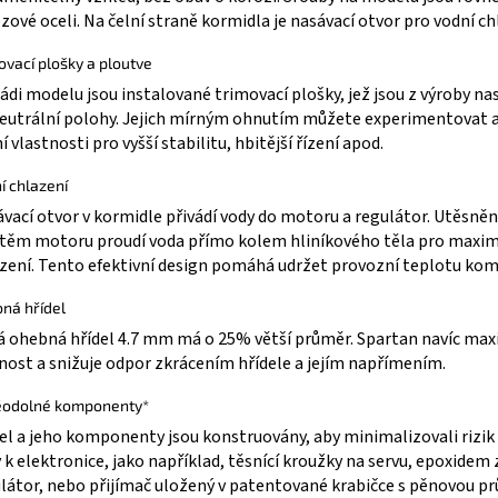
zové oceli. Na čelní straně kormidla je nasávací otvor pro vodní ch
ovací plošky a ploutve
ádi modelu jsou instalované trimovací plošky, jež jsou z výroby n
eutrální polohy. Jejich mírným ohnutím můžete experimentovat 
ní vlastnosti pro vyšší stabilitu, hbitější řízení apod.
í chlazení
vací otvor v kormidle přivádí vody do motoru a regulátor. Utěsně
těm motoru proudí voda přímo kolem hliníkového těla pro maxim
zení. Tento efektivní design pomáhá udržet provozní teplotu ko
ná hřídel
 ohebná hřídel 4.7 mm má o 25% větší průměr. Spartan navíc max
nost a snižuje odpor zkrácením hřídele a jejím napřímením.
odolné komponenty*
l a jeho komponenty jsou konstruovány, aby minimalizovali rizik 
 k elektronice, jako například, těsnící kroužky na servu, epoxidem 
látor, nebo přijímač uložený v patentované krabičce s pěnovou p