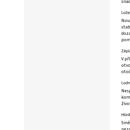
snad
Lože
Nová
stab
doza
pom
Zápl
V př
otvo
otoč
Lodn
Nesp
komp
živo
Hlin
Směr
neza