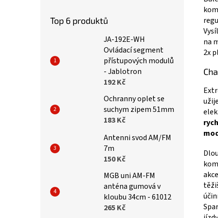
komp
Top 6 produktů
regu
Vysí
JA-192E-WH
na m
Ovládací segment
2x p
přístupových modulů
- Jablotron
Cha
192 Kč
Extr
Ochranny oplet se
užij
suchym zipem 51mm
elek
183 Kč
rych
mode
Antenni svod AM/FM
7m
Dlou
150 Kč
komo
akce
MGB uni AM-FM
těži
anténa gumová v
účin
kloubu 34cm - 61012
Spar
265 Kč
jízd