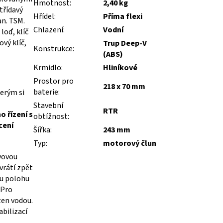
Hmotnost
:
2,40 kg
třídavý
Hřídel
:
Příma flexi
an. TSM.
Chlazení
:
Vodní
loď, klíč
ový klíč,
Trup Deep-V
Konstrukce
:
(ABS)
Krmidlo
:
Hliníkové
Prostor pro
218 x 70 mm
baterie
:
terým si
Stavební
RTR
 řízení s
obtížnost
:
cení
Šířka
:
243 mm
Typ
:
motorový člun
vovou
vrátí zpět
ou polohu
 Pro
zen vodou.
bilizací