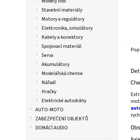
Modely lodí
Stavební materiály
Motory a regulátory
Elektronika, simulátory
Kabely a konektory
Spojovací materiál
Pop
Serva
Akumulátory
Det
Modelářská chemie
Cha
Nářadí
Hračky
Extr
Elektrické autodráhy
mot
aut
AUTO-MOTO
rych
ZABEZPEČENÍ OBJEKTŮ
Obs
DOMÁCÍ AUDIO
Bale