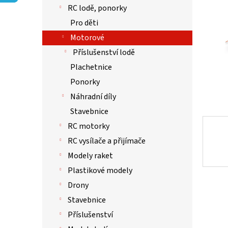
p
RC lodě, ponorky
a
n
Pro děti
e
Motorové
l
Příslušenství lodě
Plachetnice
Ponorky
Náhradní díly
Stavebnice
RC motorky
RC vysílače a přijímače
Modely raket
Plastikové modely
Drony
Stavebnice
Příslušenství