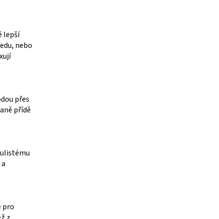
 lepší
ředu, nebo
xují
odou přes
raně přídě
oulistému
 a
é pro
ž z