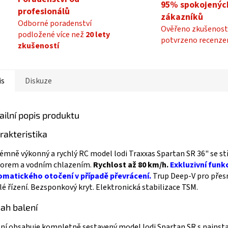
95% spokojenýc
profesionálů
zákazníků
Odborné poradenství
Ověřeno zkušenost
podložené více než
20 lety
potvrzeno recenze
zkušeností
is
Diskuze
ailní popis produktu
rakteristika
émně výkonný a rychlý RC model lodi Traxxas Spartan SR 36" se s
orem a vodním chlazením.
Rychlost až 80 km/h.
Exkluzivní funk
omatického otočení v případě převrácení.
Trup Deep-V pro přes
lé řízení. Bezsponkový kryt. Elektronická stabilizace TSM.
ah balení
ní obsahuje kompletně sestavený model lodi Spartan SR s nainst