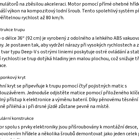
ulátorů na zběsilou akceleraci. Motor pomocí přímé ohebné hříd
áší výkon na kompozitový lodní šroub. Tento spolehlivý systém př
ěřitelnou rychlost až 80 km/h.
trukce trupu
 o délce 36“ (92 cm) je vyrobený z odolného a lehkého ABS vakuo
y. Je postaven tak, aby vydržel nárazy při vysokých rychlostech a 
 tvar typu Deep-V s ostrými liniemi poskytuje ostré ovládání a stabi
í rychlosti se trup dotýká hladiny jen malou plochou, což snižuje tř
ace.
ponkový kryt
hní kryt se připevňuje k trupu pomocí čtyř pojistných matic s
louzávěrem. Jednoduše odjistěte matice pomocí přiloženého klíč
ný přístup k elektronice a výměnu baterií. Díky pěnovému těsnění
ně přiléhá a i při drsné jízdě zůstane pevně na místě.
lární konstrukce
r spolu s prvky elektroniky jsou přišroubovány k montážní desce,
povolením hřídele a několika šroubů demontovat jako jeden celek 