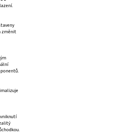
lazení.
astaveny
a změnit
ným
ální
mponentů.
imalizuje
vniknutí
zalitý
růchodkou.