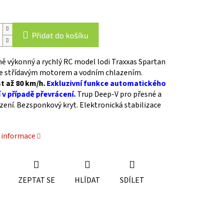
Přidat do košíku
ě výkonný a rychlý RC model lodi Traxxas Spartan
se střídavým motorem a vodním chlazením.
t až 80 km/h.
Exkluzivní funkce automatického
 v případě převrácení.
Trup Deep-V pro přesné a
ízení. Bezsponkový kryt. Elektronická stabilizace
í informace
ZEPTAT SE
HLÍDAT
SDÍLET