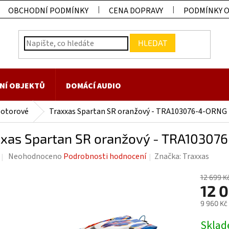
OBCHODNÍ PODMÍNKY
CENA DOPRAVY
PODMÍNKY 
HLEDAT
NÍ OBJEKTŮ
DOMÁCÍ AUDIO
otorové
Traxxas Spartan SR oranžový - TRA103076-4-ORNG
xxas Spartan SR oranžový - TRA1030
Průměrné
Neohodnoceno
Podrobnosti hodnocení
Značka:
Traxxas
hodnocení
produktu
12 699 K
12 0
je
0,0
9 960 Kč
z
Měrná
Skla
5