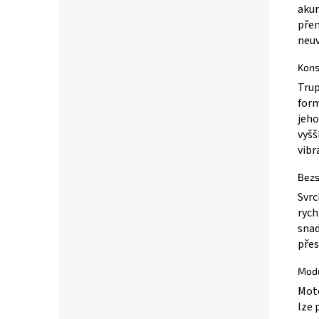
akum
přen
neuv
Kons
Trup
form
jeho
vyšš
vibr
Bezs
Svrc
rych
snad
přes
Modu
Moto
lze 