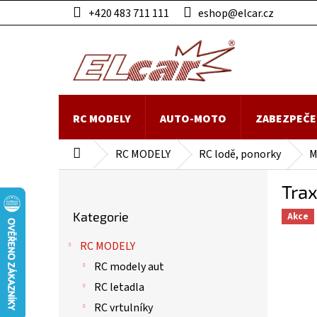
Přejít
+420 483 711 111
eshop@elcar.cz
na
obsah
RC MODELY
AUTO-MOTO
ZABEZPEČE
RC MODELY
RC lodě, ponorky
M
Domů
P
Tra
o
Přeskočit
s
Kategorie
Akce
kategorie
t
r
RC MODELY
a
RC modely aut
n
n
RC letadla
í
RC vrtulníky