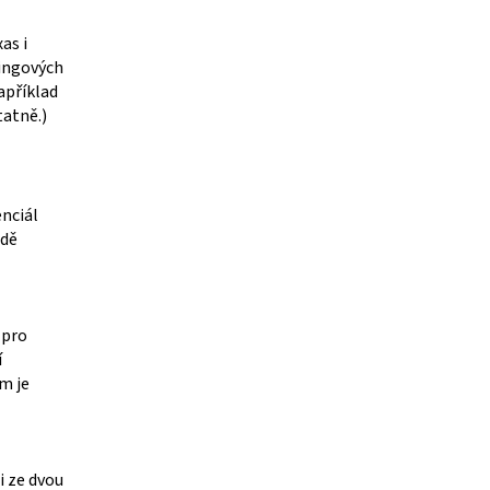
as i
ningových
apříklad
tatně.)
enciál
adě
 pro
í
m je
i ze dvou