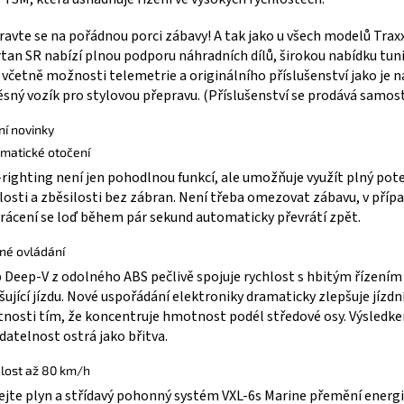
ravte se na pořádnou porci zábavy! A tak jako u všech modelů Traxx
tan SR nabízí plnou podporu náhradních dílů, širokou nabídku tu
, včetně možnosti telemetrie a originálního příslušenství jako je n
ěsný vozík pro stylovou přepravu. (Příslušenství se prodává samos
ní novinky
matické otočení
-righting není jen pohodlnou funkcí, ale umožňuje využít plný pot
losti a zběsilosti bez zábran. Není třeba omezovat zábavu, v příp
rácení se loď během pár sekund automaticky převrátí zpět.
né ovládání
 Deep-V z odolného ABS pečlivě spojuje rychlost s hbitým řízením
šující jízdu. Nové uspořádání elektroniky dramaticky zlepšuje jízdn
tnosti tím, že koncentruje hmotnost podél středové osy. Výsledke
datelnost ostrá jako břitva.
lost až 80 km/h
ejte plyn a střídavý pohonný systém VXL-6s Marine přemění energi