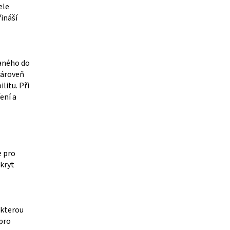
ele
ináší
vaného do
zároveň
litu. Při
ení a
e pro
 kryt
 kterou
pro