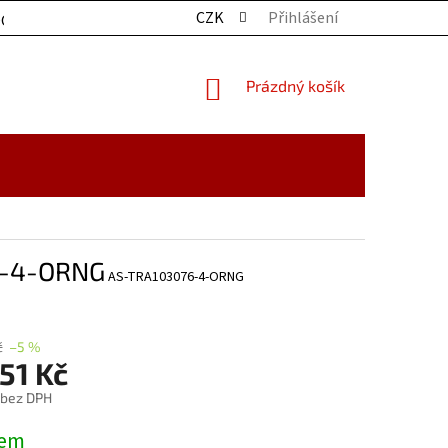
CZK
Přihlášení
OCHRANY OSOBNÍCH ÚDAJŮ
KONTAKTY
ZBOŽÍ SKLADE
NÁKUPNÍ
Prázdný košík
KOŠÍK
76-4-ORNG
AS-TRA103076-4-ORNG
č
–5 %
51 Kč
 bez DPH
dem