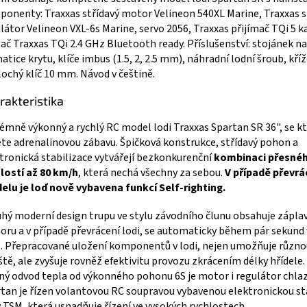
onenty: Traxxas střídavý motor Velineon 540XL Marine, Traxxas s
látor Velineon VXL-6s Marine, servo 2056, Traxxas přijímač TQi 5 k
lač Traxxas TQi 2.4 GHz Bluetooth ready. Příslušenství: stojánek na 
atice krytu, klíče imbus (1.5, 2, 2.5 mm), náhradní lodní šroub, kříž
lochý klíč 10 mm. Návod v češtině.
rakteristika
émně výkonný a rychlý RC model lodi Traxxas Spartan SR 36", se k
ete adrenalinovou zábavu. Špičková konstrukce, střídavý pohon a
tronická stabilizace vytvářejí bezkonkurenční
kombinaci přesného
lostí až 80 km/h
, která nechá všechny za sebou.
V případě převrá
lu je loď nově vybavena funkcí Self-righting.
hý moderní design trupu ve stylu závodního člunu obsahuje zápla
ru a v případě převrácení lodi, se automaticky během pár sekund 
. Přepracované uložení komponentů v lodi, nejen umožňuje různ
ště, ale zvyšuje rovněž efektivitu provozu zkrácením délky hřídele.
ný odvod tepla od výkonného pohonu 6S je motor i regulátor chla
tan je řízen volantovou RC soupravou vybavenou elektronickou sta
y TSM, která usnadňuje řízení ve vysokých rychlostech.