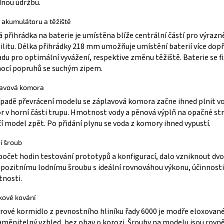
nou údržbu.
 akumulátoru a těžiště
 přihrádka na baterie je umístěna blíže centrální částí pro výrazně
ilitu. Délka přihrádky 218 mm umožňuje umístění baterií více dop
du pro optimální vyvážení, respektive změnu těžiště. Baterie se fi
ocí popruhů se suchým zipem.
avová komora
ípadě převrácení modelu se záplavová komora začne ihned plnit v
r v horní části trupu. Hmotnost vody a pěnová výplň na opačné st
í model zpět. Po přidání plynu se voda z komory ihned vypustí.
í šroub
očet hodin testování prototypů a konfigurací, dalo vzniknout dv
ozitnímu lodnímu šroubu s ideální rovnováhou výkonu, účinnosti
tnosti.
íkové kování
ové kormidlo z pevnostního hliníku řady 6000 je modře eloxovan
měnitelný vzhled, bez obav o korozi. Šrouby na modelu jsou rovně