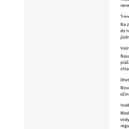
nere
Trim
Na z
do n
jízd
Vodn
Nasá
pláš
chla
Oheb
Nová
účin
Vodě
Mode
vody
regu