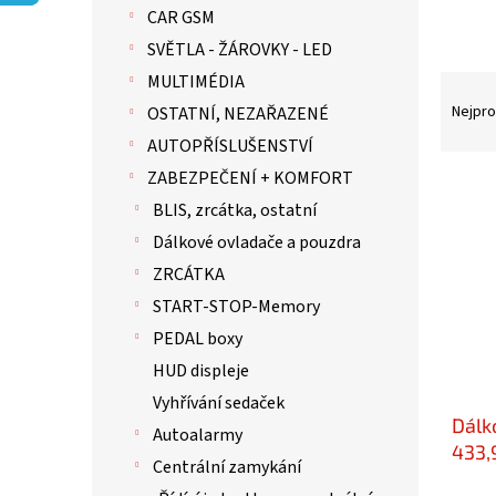
p
CAR GSM
a
n
SVĚTLA - ŽÁROVKY - LED
e
MULTIMÉDIA
Ř
l
a
Nejpro
OSTATNÍ, NEZAŘAZENÉ
z
AUTOPŘÍSLUŠENSTVÍ
e
ZABEZPEČENÍ + KOMFORT
n
V
í
ý
BLIS, zrcátka, ostatní
p
p
Dálkové ovladače a pouzdra
r
i
ZRCÁTKA
o
s
d
p
START-STOP-Memory
u
r
PEDAL boxy
k
o
HUD displeje
t
d
ů
u
Vyhřívání sedaček
Dálk
k
Autoalarmy
t
433,
Centrální zamykání
ů