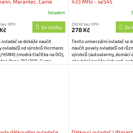
ann, Marantec, Came
433 MHz - se545
3MHz - se614r
Skladem
 bez DPH
230 Kč bez DPH
Do košíku
Do 
 Kč
278 Kč
 ovladač se dokáže naučit
Tento univerzální ovladač se 
y ovladačů od výrobců Hormann
naučit povely ovladačů od růz
/HSM4) (modrá tlačítka na DO),
výrobců (autoalarmy, domácí 
tec (type 302/304), Came
otevírání garážových vrat, po
írání garážových vrat, pohony
vjezdových bran, centrální
vých...
zamykání,...
ada dálkového ovladače
Dálkový ovladač Liftmast