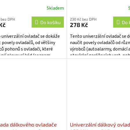
Hz, bílý - se623w
Skladem
 bez DPH
230 Kč bez DPH
Do košíku
Do 
Kč
278 Kč
 univerzální ovladač se dokáže
Tento univerzální ovladač se 
t povely ovladačů, od většiny
naučit povely ovladačů od růz
ců pohonů s ovladači, které
výrobců (autoalarmy, domácí 
vají plovoucí kód (seznam
otevírání garážových vrat, po
ů viz. návod k použití). Dále je...
vjezdových bran, centrální
zamykání,...
ada dálkového ovladače
Univerzální dálkový ovla