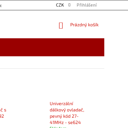
CZK
Přihlášení
OCHRANY OSOBNÍCH ÚDAJŮ
KONTAKTY
ZBOŽÍ SKLADE
NÁKUPNÍ
Prázdný košík
KOŠÍK
Univerzální
č s
dálkový ovladač,
92
pevný kód 27-
41MHz - se624