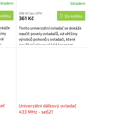
Skladem
Skladem
298 Kč bez DPH
košíku
Do košíku
361 Kč
dokáže
Tento univerzální ovladač se dokáže
šiny
naučit povely ovladačů, od většiny
eré
výrobců pohonů s ovladači, které
m
používají plovoucí kód (seznam
le je...
výrobců viz. návod k použití). Dále je...
dač
Univerzální dálkový ovladač
433 MHz - se621