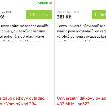
Skladem
 bez DPH
298 Kč bez DPH
Do košíku
Do 
Kč
361 Kč
 univerzální ovladač se dokáže
Tento univerzální ovladač se 
t povely, ovladačů od většiny
naučit povely ovladačů, od vět
ců pohonů, s ovladači, které
výrobců pohonů s ovladači, kt
vají plovoucí kód (seznam
používají plovoucí kód (sezna
ů viz. návod k použití). Dále je...
výrobců viz. návod k použití). Dá
erzální dálkový ovladač,
Univerzální dálkový ovla
oucí/pevný kód 284-
433 MHz - se622