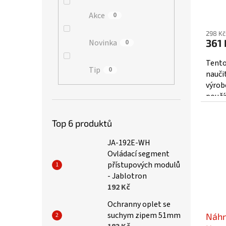
870M
Akce
0
298 Kč
361 
Novinka
0
Tento
Tip
0
nauči
výrob
použí
výrobc
Top 6 produktů
JA-192E-WH
Ovládací segment
přístupových modulů
- Jablotron
192 Kč
Ochranny oplet se
suchym zipem 51mm
Náhr