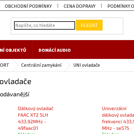
OBCHODNÍ PODMÍNKY
CENA DOPRAVY
PODMÍNKY 
HLEDAT
NÍ OBJEKTŮ
DOMÁCÍ AUDIO
FORT
Centrální zamykání
UNI ovladače
 ovladače
odávanější
Dálkový ovladač
Univerzální
FAAC XT2 SLH
dálkový ovlada
433,92MHz -
frekvencí 433,
49faac01
MHz - se575