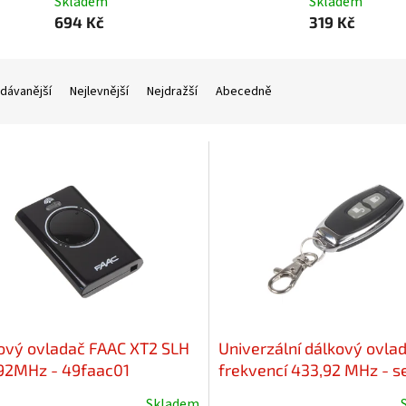
Skladem
Skladem
694 Kč
319 Kč
dávanější
Nejlevnější
Nejdražší
Abecedně
ový ovladač FAAC XT2 SLH
Univerzální dálkový ovlad
92MHz - 49faac01
frekvencí 433,92 MHz - s
Skladem