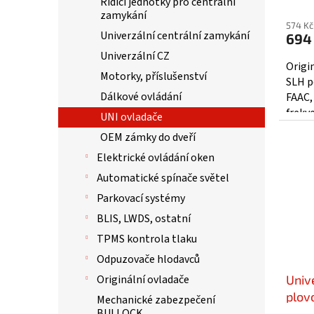
Řídící jednotky pro centrální
zamykání
574 Kč
Univerzální centrální zamykání
694
Univerzální CZ
Origi
Motorky, příslušenství
SLH p
Dálkové ovládání
FAAC, 
frekv
UNI ovladače
parame
OEM zámky do dveří
Elektrické ovládání oken
Automatické spínače světel
Parkovací systémy
BLIS, LWDS, ostatní
TPMS kontrola tlaku
Odpuzovače hlodavců
Originální ovladače
Univ
plov
Mechanické zabezpečení
BULLOCK
870M