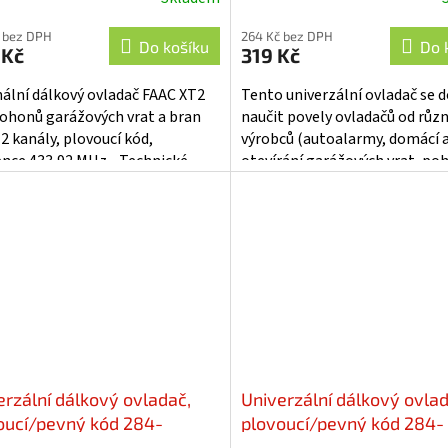
 bez DPH
264 Kč bez DPH
Do košíku
Do 
 Kč
319 Kč
nální dálkový ovladač FAAC XT2
Tento univerzální ovladač se 
ohonů garážových vrat a bran
naučit povely ovladačů od růz
2 kanály, plovoucí kód,
výrobců (autoalarmy, domácí 
ence 433,92 MHz. Technické
otevírání garážových vrat, po
try: • napájecí napětí 6 V...
vjezdových bran, centrální
zamykání,...
erzální dálkový ovladač,
Univerzální dálkový ovlad
oucí/pevný kód 284-
plovoucí/pevný kód 284-
Hz, modrý - se623b
870MHz, žlutý - se623y