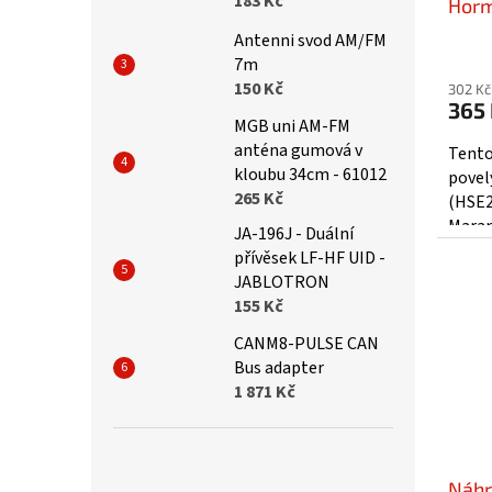
183 Kč
Horm
868,
Antenni svod AM/FM
7m
150 Kč
302 Kč
365
MGB uni AM-FM
anténa gumová v
Tento
kloubu 34cm - 61012
povel
265 Kč
(HSE2
Maran
JA-196J - Duální
(otev
přívěsek LF-HF UID -
vjezdo
JABLOTRON
155 Kč
CANM8-PULSE CAN
Bus adapter
1 871 Kč
Náhr