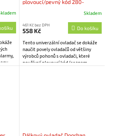
plovoucí/pevný kód 280-
868MHz - se619
Skladem
Skladem
461 Kč bez DPH
košíku
Do košíku
558 Kč
dokáže
Tento univerzální ovladač se dokáže
ných
naučit povely ovladačů od většiny
alarmy,
výrobců pohonů s ovladači, které
hony
používají plovoucí kód (seznam
výrobců viz. návod k použití). Dále je...
er
Dálkový ovladač Doorhan