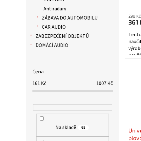
Antiradary
298 Kč
ZÁBAVA DO AUTOMOBILU
361 
CAR AUDIO
Tento
ZABEZPEČENÍ OBJEKTŮ
nauči
DOMÁCÍ AUDIO
výrob
použí
výrobc
Cena
161
Kč
1007
Kč
Na skladě
63
Univ
plov