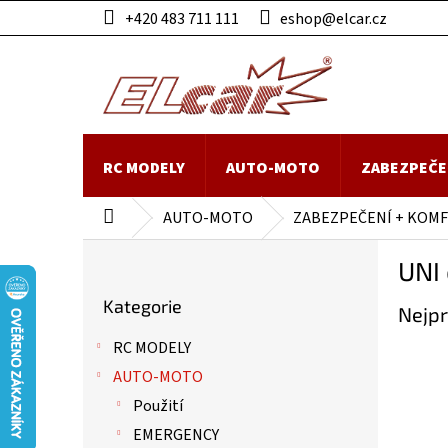
Přejít
+420 483 711 111
eshop@elcar.cz
na
obsah
RC MODELY
AUTO-MOTO
ZABEZPEČE
AUTO-MOTO
ZABEZPEČENÍ + KOM
Domů
P
UNI
o
Přeskočit
s
Kategorie
kategorie
Nejpr
t
r
RC MODELY
a
AUTO-MOTO
n
n
Použití
í
EMERGENCY