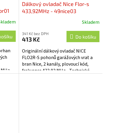
Dálkový ovladač Nice Flor-s
or01
433,92MHz - 49nice03
Skladem
Skladem
Průměrné
hodnocení
341 Kč bez DPH
produktu
košíku
Do košíku
413 Kč
je
4,5
orhan
Originální dálkový ovladač NICE
z
vých
FLO2R-S pohonů garážových vrat a
5
bran Nice, 2 kanály, plovoucí kód,
hvězdiček.
2 MHz.
frekvence 433,92 MHz. Technické
...
parametry: • napájecí napětí 12 V...