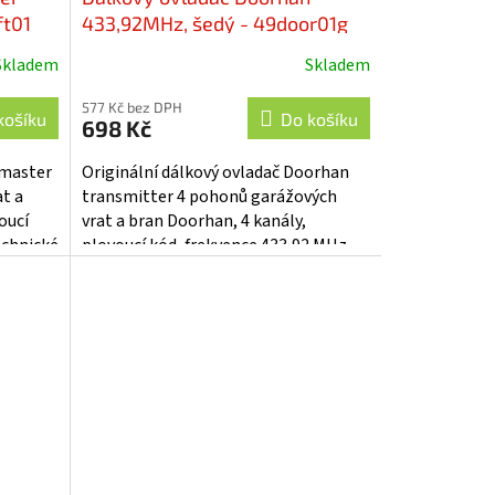
ft01
433,92MHz, šedý - 49door01g
Skladem
Skladem
577 Kč bez DPH
košíku
Do košíku
698 Kč
tmaster
Originální dálkový ovladač Doorhan
t a
transmitter 4 pohonů garážových
oucí
vrat a bran Doorhan, 4 kanály,
echnické
plovoucí kód, frekvence 433,92 MHz.
Technické parametry: • napájecí...