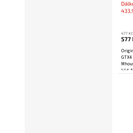
Dálk
433,
477 Kč
577 
Origi
GTX4 
Mhous
kód, 
nahraz