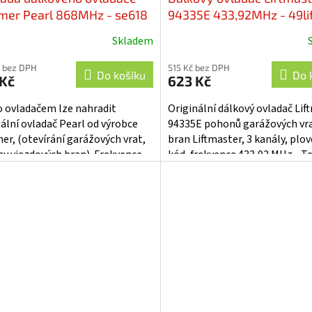
er Pearl 868MHz - se618
94335E 433,92MHz - 49li
Skladem
Průměrné
hodnocení
 bez DPH
515 Kč bez DPH
produktu
Do košíku
Do 
 Kč
623 Kč
je
4,3
 ovladačem lze nahradit
Originální dálkový ovladač Lif
z
nální ovladač Pearl od výrobce
94335E pohonů garážových vra
5
r, (otevírání garážových vrat,
bran Liftmaster, 3 kanály, plov
hvězdiček.
y vjezdových bran). Frekvence
kód, frekvence 433,92 MHz. T
če na 868,8 / 868,95 MHz....
parametry: • modelové...