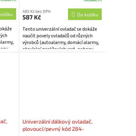
485 Kč bez DPH
košíku
Do košíku
587 Kč
dokáže
Tento univerzální ovladač se dokáže
ných
naučit povely ovladačů od různých
alarmy,
výrobců (autoalarmy, domácí alarmy,
hony
otevírání garážových vrat, pohony
vjezdových bran, centrální zamykání,...
ač,
Univerzální dálkový ovladač,
plovoucí/pevný kód 284-
870MHz, červený - se623r