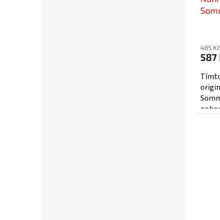
Somm
485 Kč
587
Tímto
origi
Somme
pohon
ovlada