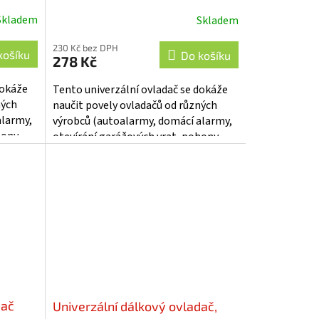
Skladem
Skladem
230 Kč bez DPH
košíku
Do košíku
278 Kč
dokáže
Tento univerzální ovladač se dokáže
ných
naučit povely ovladačů od různých
alarmy,
výrobců (autoalarmy, domácí alarmy,
hony
otevírání garážových vrat, pohony
vjezdových bran, centrální zamykání,...
dač
Univerzální dálkový ovladač,