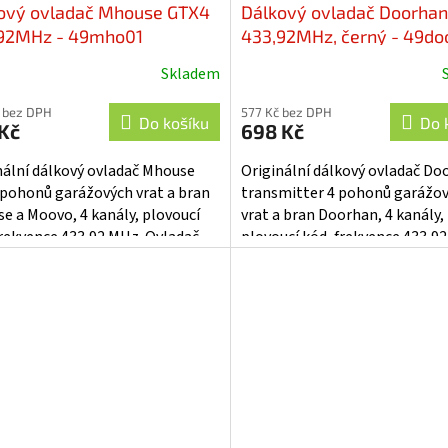
ový ovladač Mhouse GTX4
Dálkový ovladač Doorhan
92MHz - 49mho01
433,92MHz, černý - 49do
Skladem
 bez DPH
577 Kč bez DPH
Do košíku
Do 
Kč
698 Kč
nální dálkový ovladač Mhouse
Originální dálkový ovladač Do
pohonů garážových vrat a bran
transmitter 4 pohonů garážo
e a Moovo, 4 kanály, plovoucí
vrat a bran Doorhan, 4 kanály,
frekvence 433,92 MHz. Ovladač
plovoucí kód, frekvence 433,9
uje i starší typ TX4....
Technické parametry: • napájecí