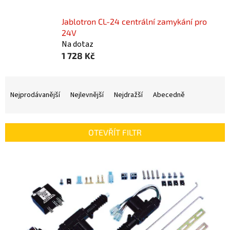
Jablotron CL-24 centrální zamykání pro
24V
Na dotaz
1 728 Kč
Ř
a
Nejprodávanější
Nejlevnější
Nejdražší
Abecedně
z
e
n
OTEVŘÍT FILTR
í
p
V
r
ý
o
p
d
i
u
s
k
p
t
r
ů