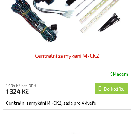
o
d
u
k
t
ů
Centralni zamykani M-CK2
Skladem
1 094 Kč bez DPH
Do košíku
1 324 Kč
Centrální zamykání M -CK2, sada pro 4 dveře