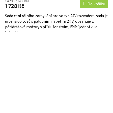
1 428 Kč bez DPH
produktu
Do košíku
1 728 Kč
je
5,0
Sada centrálního zamykání pro vozy s 24V rozvodem. sada je
z
určena do vozů s palubním napětím 24 V, obsahuje 2
5
pětidrátové motory s příslušenstvím, řídící jednotku a
hvězdiček.
kabeláž...