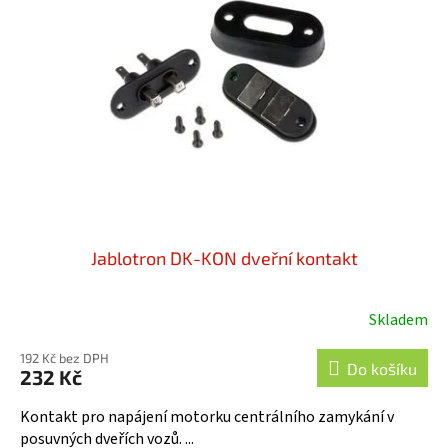
Jablotron DK-KON dveřní kontakt
Skladem
Průměrné
hodnocení
192 Kč bez DPH
produktu
Do košíku
232 Kč
je
5,0
Kontakt pro napájení motorku centrálního zamykání v
z
posuvných dveřích vozů. ...