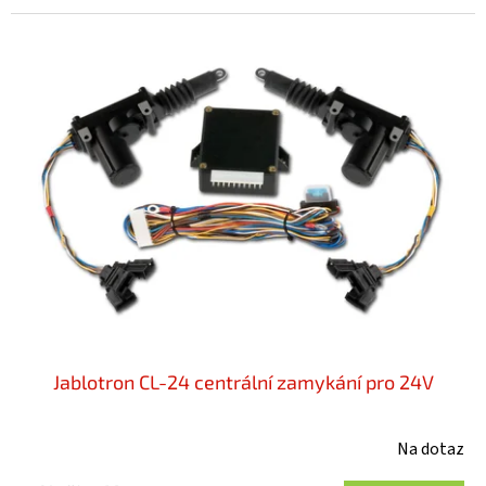
5
hvězdiček.
Jablotron CL-24 centrální zamykání pro 24V
Na dotaz
Průměrné
hodnocení