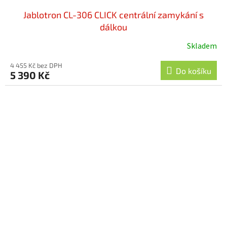
Jablotron CL-306 CLICK centrální zamykání s
dálkou
Skladem
Průměrné
hodnocení
4 455 Kč bez DPH
produktu
Do košíku
5 390 Kč
je
5,0
z
5
hvězdiček.