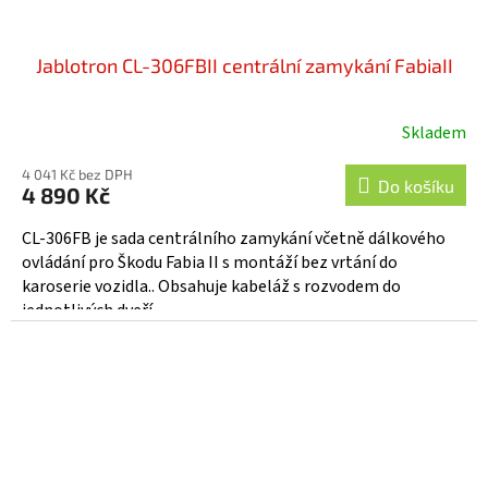
Jablotron CL-306FBII centrální zamykání FabiaII
Skladem
Průměrné
hodnocení
4 041 Kč bez DPH
produktu
Do košíku
4 890 Kč
je
4,6
CL-306FB je sada centrálního zamykání včetně dálkového
z
ovládání pro Škodu Fabia II s montáží bez vrtání do
5
karoserie vozidla.. Obsahuje kabeláž s rozvodem do
hvězdiček.
jednotlivých dveří,...