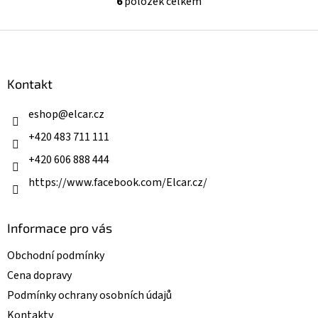
6
položek celkem
O
v
l
Z
á
á
d
p
a
a
Kontakt
c
t
í
í
eshop
@
elcar.cz
p
r
+420 483 711 111
v
k
+420 606 888 444
y
v
https://www.facebook.com/Elcar.cz/
ý
p
i
Informace pro vás
s
u
Obchodní podmínky
Cena dopravy
Podmínky ochrany osobních údajů
Kontakty