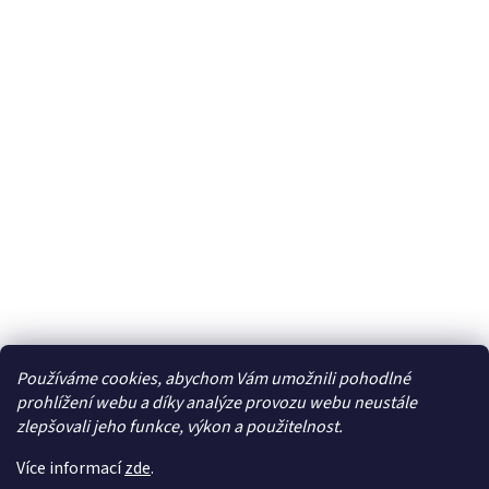
Používáme cookies, abychom Vám umožnili pohodlné
Facebook
prohlížení webu a díky analýze provozu webu neustále
zlepšovali jeho funkce, výkon a použitelnost.
Více informací
zde
.
Vytvořil Shoptet
| Připravil
LemitoMedia s.r.o.