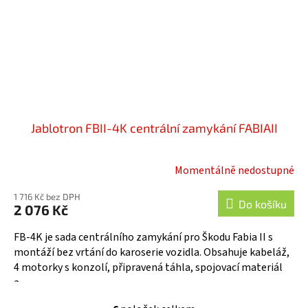
Jablotron FBII-4K centrální zamykání FABIAII
Momentálně nedostupné
Průměrné
hodnocení
1 716 Kč bez DPH
produktu
Do košíku
2 076 Kč
je
5,0
FB-4K je sada centrálního zamykání pro Škodu Fabia II s
z
montáží bez vrtání do karoserie vozidla. Obsahuje kabeláž,
5
4 motorky s konzolí, připravená táhla, spojovací materiál
hvězdiček.
a...