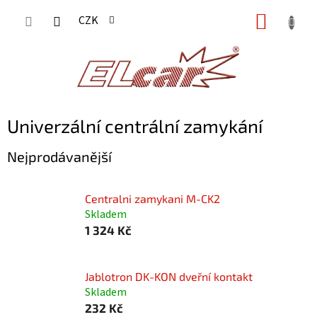
Přejít
NÁKUP
CZK
na
KOŠÍK
obsah
Univerzální centrální zamykání
Nejprodávanější
Centralni zamykani M-CK2
Skladem
1 324 Kč
Jablotron DK-KON dveřní kontakt
Skladem
232 Kč