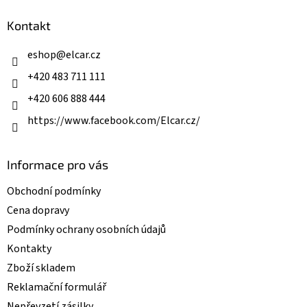
d
p
a
a
Kontakt
c
t
í
í
eshop
@
elcar.cz
p
r
+420 483 711 111
v
k
+420 606 888 444
y
v
https://www.facebook.com/Elcar.cz/
ý
p
i
Informace pro vás
s
u
Obchodní podmínky
Cena dopravy
Podmínky ochrany osobních údajů
Kontakty
Zboží skladem
Reklamační formulář
Nepřevzetí zásilky