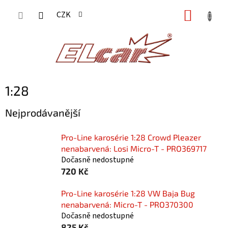
Přejít
NÁKUP
CZK
na
KOŠÍK
obsah
1:28
Nejprodávanější
Pro-Line karosérie 1:28 Crowd Pleazer
nenabarvená: Losi Micro-T - PRO369717
Dočasně nedostupné
720 Kč
Pro-Line karosérie 1:28 VW Baja Bug
nenabarvená: Micro-T - PRO370300
Dočasně nedostupné
825 Kč