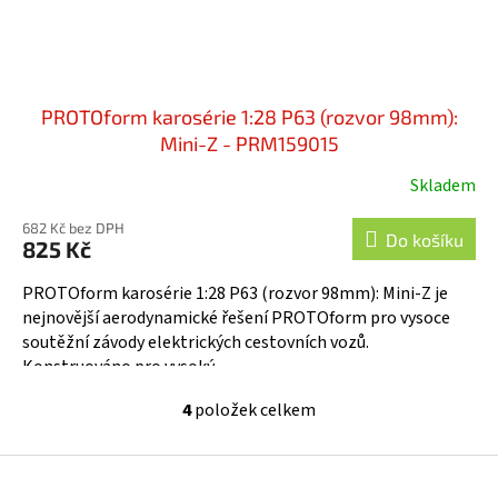
PROTOform karosérie 1:28 P63 (rozvor 98mm):
Mini-Z - PRM159015
Skladem
682 Kč bez DPH
Do košíku
825 Kč
PROTOform karosérie 1:28 P63 (rozvor 98mm): Mini-Z je
nejnovější aerodynamické řešení PROTOform pro vysoce
soutěžní závody elektrických cestovních vozů.
Konstruováno pro vysoký...
4
položek celkem
O
v
l
Z
á
á