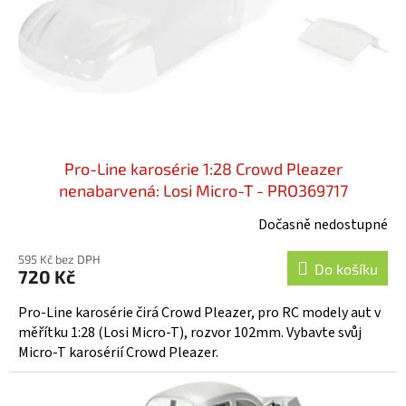
o
d
u
k
t
ů
Pro-Line karosérie 1:28 Crowd Pleazer
nenabarvená: Losi Micro-T - PRO369717
Dočasně nedostupné
595 Kč bez DPH
Do košíku
720 Kč
Pro-Line karosérie čirá Crowd Pleazer, pro RC modely aut v
měřítku 1:28 (Losi Micro-T), rozvor 102mm. Vybavte svůj
Micro-T karosérií Crowd Pleazer.