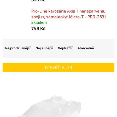
Pro-Line karosérie Axis T nenabarvená,
spojler, samolepky: Micro-T - PRO-2631
Skladem
749 Kč
Ř
a
Nejprodávanější
Nejlevnější
Nejdražší
Abecedně
z
e
n
OTEVŘÍT FILTR
í
p
V
r
ý
o
p
d
i
u
s
k
p
t
r
ů