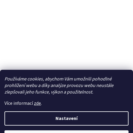
Používáme cookies, abychom Vám umožnili pohodlné
Facebook
prohlížení webu a díky analýze provozu webu neustále
zlepšovali jeho funkce, výkon a použitelnost.
Více informací
zde
.
Vytvořil Shoptet
| Připravil
LemitoMedia s.r.o.
Nastavení
Copyright 2026
Elcar - elektrospecialista - RC modely,
autorádia, navigace, alarmy, domácí audio
. Všechna