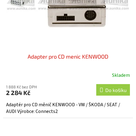
o
d
u
k
t
ů
Adapter pro CD menic KENWOOD
Skladem
1 888 Kč bez DPH
Do košíku
2 284 Kč
Adaptér pro CD měnič KENWOOD - VW / ŠKODA / SEAT /
AUDI Výrobce: Connects2