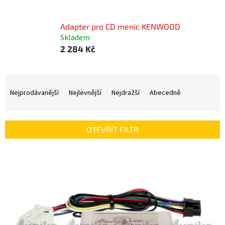
Adapter pro CD menic KENWOOD
Skladem
2 284 Kč
Ř
a
Nejprodávanější
Nejlevnější
Nejdražší
Abecedně
z
e
n
OTEVŘÍT FILTR
í
p
V
r
ý
o
p
d
i
u
s
k
p
t
r
ů