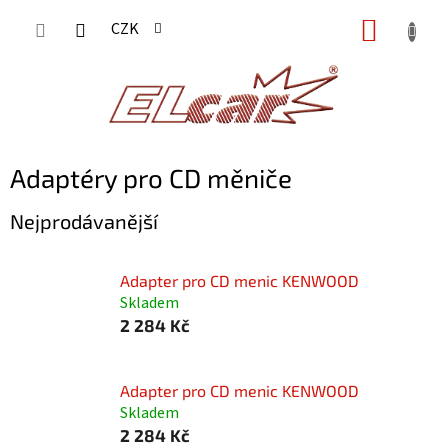
Přejít
NÁKUP
CZK
na
KOŠÍK
obsah
Adaptéry pro CD měniče
Nejprodávanější
Adapter pro CD menic KENWOOD
Skladem
2 284 Kč
Adapter pro CD menic KENWOOD
Skladem
2 284 Kč