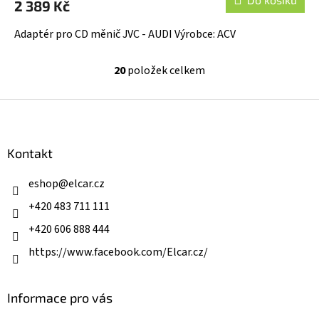
2 389 Kč
Adaptér pro CD měnič JVC - AUDI Výrobce: ACV
20
položek celkem
O
v
l
Z
á
á
d
p
a
a
Kontakt
c
t
í
í
eshop
@
elcar.cz
p
r
+420 483 711 111
v
k
+420 606 888 444
y
v
https://www.facebook.com/Elcar.cz/
ý
p
i
Informace pro vás
s