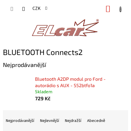
Přejít
NÁKUP
CZK
na
KOŠÍK
obsah
BLUETOOTH Connects2
Nejprodávanější
Bluetooth A2DP modul pro Ford -
autorádio s AUX - 552btfo1a
Skladem
729 Kč
Ř
a
Nejprodávanější
Nejlevnější
Nejdražší
Abecedně
z