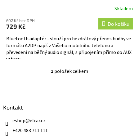
Skladem
602 Kč bez DPH
Do košíku
729 Kč
Bluetooth adaptér - slouží pro bezdrátový přenos hudby ve
formátu A2DP např. z Vašeho mobilního telefonu a
převedení na běžný audio signál, s připojením přímo do AUX
vstupu...
1
položek celkem
O
v
l
Z
á
á
d
p
a
a
Kontakt
c
t
í
í
eshop
@
elcar.cz
p
r
+420 483 711 111
v
k