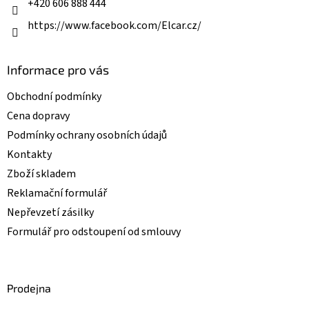
+420 606 888 444
y
v
https://www.facebook.com/Elcar.cz/
ý
p
i
Informace pro vás
s
u
Obchodní podmínky
Cena dopravy
Podmínky ochrany osobních údajů
Kontakty
Zboží skladem
Reklamační formulář
Nepřevzetí zásilky
Formulář pro odstoupení od smlouvy
Prodejna