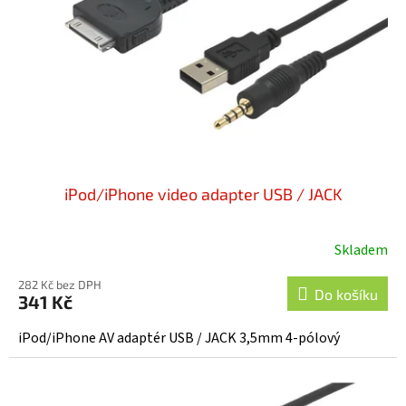
t
r
ů
o
d
u
k
t
ů
iPod/iPhone video adapter USB / JACK
Skladem
282 Kč bez DPH
Do košíku
341 Kč
iPod/iPhone AV adaptér USB / JACK 3,5mm 4-pólový