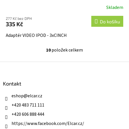
Skladem
277 Kč bez DPH
Do košíku
335 Kč
Adaptér VIDEO IPOD - 3xCINCH
10
položek celkem
O
v
l
Z
á
á
d
p
a
a
Kontakt
c
t
í
í
eshop
@
elcar.cz
p
r
+420 483 711 111
v
k
+420 606 888 444
y
v
https://www.facebook.com/Elcar.cz/
ý