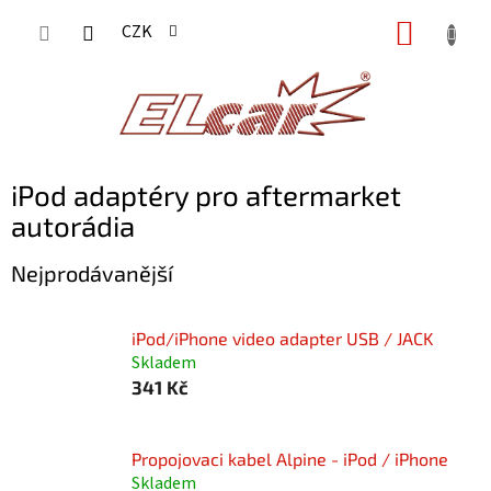
Přejít
NÁKUP
CZK
na
KOŠÍK
obsah
iPod adaptéry pro aftermarket
autorádia
Nejprodávanější
iPod/iPhone video adapter USB / JACK
Skladem
341 Kč
Propojovaci kabel Alpine - iPod / iPhone
Skladem