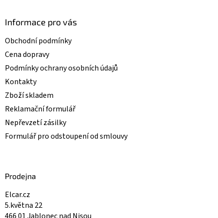
p
i
Informace pro vás
s
u
Obchodní podmínky
Cena dopravy
Podmínky ochrany osobních údajů
Kontakty
Zboží skladem
Reklamační formulář
Nepřevzetí zásilky
Formulář pro odstoupení od smlouvy
Prodejna
Elcar.cz
5.května 22
466 01 Jablonec nad Nisou