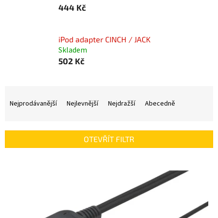
444 Kč
iPod adapter CINCH / JACK
Skladem
502 Kč
Ř
a
Nejprodávanější
Nejlevnější
Nejdražší
Abecedně
z
e
n
OTEVŘÍT FILTR
í
p
V
r
ý
o
p
d
i
u
s
k
p