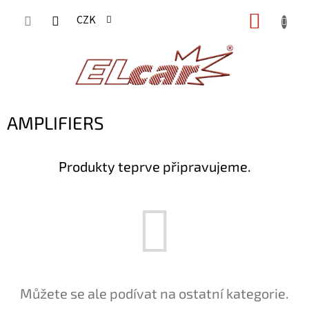
Přejít
NÁKUP
CZK
na
KOŠÍK
obsah
AMPLIFIERS
Produkty teprve připravujeme.
Můžete se ale podívat na ostatní kategorie.