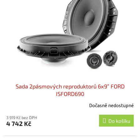
i
u
s
k
p
t
r
ů
o
d
u
k
t
ů
Sada 2pásmových reproduktorů 6x9” FORD
ISFORD690
Dočasně nedostupné
3 919 Kč bez DPH
Do košíku
4 742 Kč