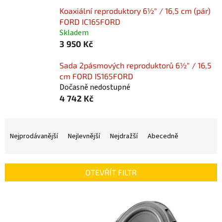
Koaxiální reproduktory 6½" / 16,5 cm (pár)
FORD IC165FORD
Skladem
3 950 Kč
Sada 2pásmových reproduktorů 6½" / 16,5
cm FORD IS165FORD
Dočasně nedostupné
4 742 Kč
Ř
a
Nejprodávanější
Nejlevnější
Nejdražší
Abecedně
z
e
n
OTEVŘÍT FILTR
í
p
V
r
ý
o
p
d