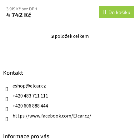
3 919 Kč bez DPH
Do košíku
4 742 Kč
3
položek celkem
O
v
l
Z
á
á
d
p
a
a
Kontakt
c
t
í
í
eshop
@
elcar.cz
p
r
+420 483 711 111
v
k
+420 606 888 444
y
v
https://www.facebook.com/Elcar.cz/
ý
p
i
Informace pro vás
s