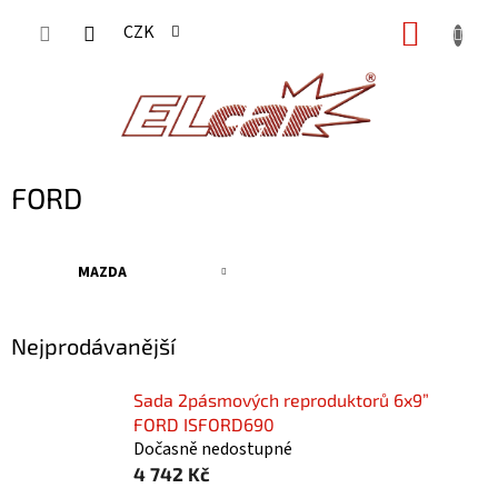
Přejít
NÁKUP
CZK
na
KOŠÍK
obsah
FORD
MAZDA
Nejprodávanější
Sada 2pásmových reproduktorů 6x9”
FORD ISFORD690
Dočasně nedostupné
4 742 Kč