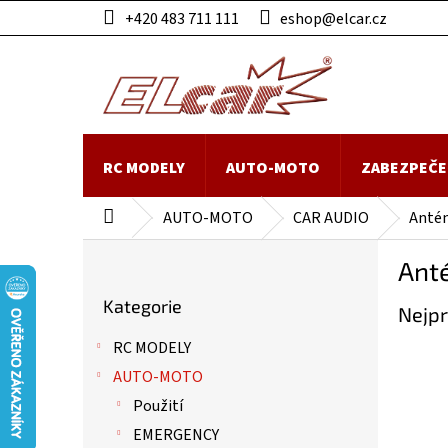
Přejít
+420 483 711 111
eshop@elcar.cz
na
obsah
RC MODELY
AUTO-MOTO
ZABEZPEČE
AUTO-MOTO
CAR AUDIO
Antén
Domů
P
Anté
o
Přeskočit
s
Kategorie
kategorie
Nejpr
t
r
RC MODELY
a
AUTO-MOTO
n
n
Použití
í
EMERGENCY