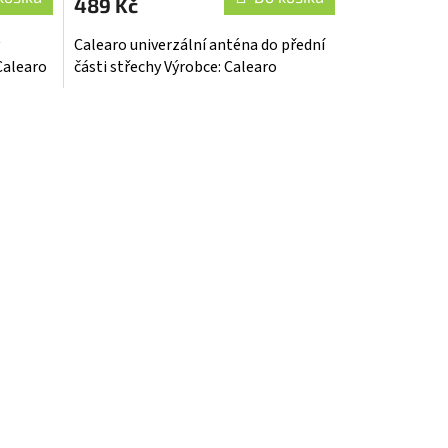
489 Kč
Calearo univerzální anténa do přední
Calearo
části střechy Výrobce: Calearo