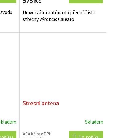
573 Kč
 svodu
Univerzální anténa do přední části
střechy Výrobce: Calearo
Stresni antena
Skladem
Skladem
404 Kč bez DPH
košíku
Do košíku