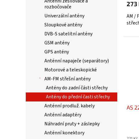
Anténní zesilovače a
273
rozbočovače
Univerzální antény
AM / 
střec
Sloupkové antény
DVB-S satelitní antény
GSM antény
GPS antény
Anténní napaječe (separátory)
Motorové a teleskopické
AM-FM střešní antény
Antény do zadní části střechy
Antény do přední časti střechy
Anténní prodluž. kabely
AS 2
Anténní adaptéry
Náhradní pruty + záslepky
Anténní konektory
221 Kč