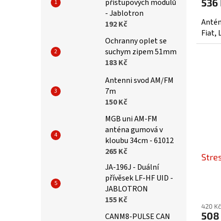
536
přístupových modulů
- Jablotron
Antén
192 Kč
Fiat,
Ochranny oplet se
suchym zipem 51mm
183 Kč
Antenni svod AM/FM
7m
150 Kč
MGB uni AM-FM
anténa gumová v
kloubu 34cm - 61012
265 Kč
Stre
JA-196J - Duální
přívěsek LF-HF UID -
JABLOTRON
155 Kč
420 Kč
508
CANM8-PULSE CAN