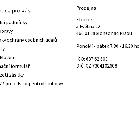
Prodejna
mace pro vás
Elcar.cz
ní podmínky
5.května 22
opravy
466 01 Jablonec nad Nisou
ky ochrany osobních údajů
Pondělí - pátek 7.30 - 16.30 ho
ty
skladem
IČO: 637 62 803
DIČ: CZ 7304102608
ační formulář
etí zásilky
ář pro odstoupení od smlouvy