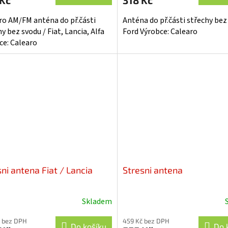
 Kč
318 Kč
je
3,4
ro AM/FM anténa do př.části
Anténa do př.části střechy bez
z
y bez svodu / Fiat, Lancia, Alfa
Ford Výrobce: Calearo
5
ce: Calearo
hvězdiček.
ni antena Fiat / Lancia
Stresni antena
Skladem
 bez DPH
459 Kč bez DPH
Do košíku
Do 