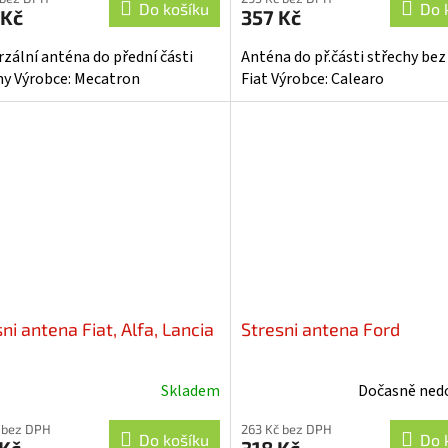
produktu
Do košíku
Do 
 Kč
357 Kč
je
4,3
rzální anténa do přední části
Anténa do př.části střechy bez
z
hy Výrobce: Mecatron
Fiat Výrobce: Calearo
5
hvězdiček.
ni antena Fiat, Alfa, Lancia
Stresni antena Ford
Skladem
Dočasně ned
Průměrné
hodnocení
 bez DPH
263 Kč bez DPH
produktu
Do košíku
Do 