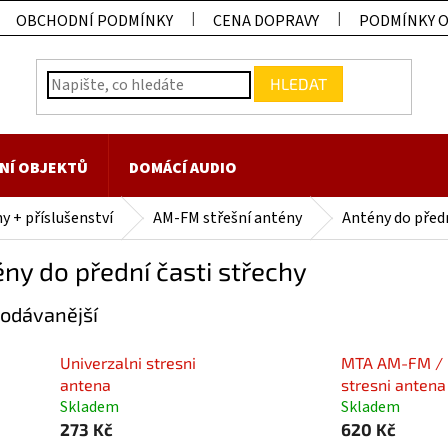
OBCHODNÍ PODMÍNKY
CENA DOPRAVY
PODMÍNKY 
HLEDAT
NÍ OBJEKTŮ
DOMÁCÍ AUDIO
y + příslušenství
AM-FM střešní antény
Antény do předn
ny do přední časti střechy
odávanější
Univerzalni stresni
MTA AM-FM /
antena
stresni antena
Skladem
Skladem
273 Kč
620 Kč