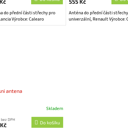
 Kč
555 Kč
a do přední části střechy pro
Anténa do přední části střechy
 Lancia Výrobce: Calearo
univerzální, Renault Výrobce: 
sni antena
Skladem
 bez DPH
Do košíku
 Kč