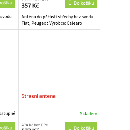
košíku
Do košíku
357 Kč
 svodu
Anténa do př.části střechy bez svodu
Fiat, Peugeot Výrobce: Calearo
Stresni antena
ostupné
Skladem
474 Kč bez DPH
košíku
Do košíku