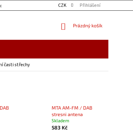
CZK
Přihlášení
OCHRANY OSOBNÍCH ÚDAJŮ
KONTAKTY
ZBOŽÍ SKLADE
NÁKUPNÍ
Prázdný košík
KOŠÍK
í časti střechy
 DAB
MTA AM-FM / DAB
stresni antena
Skladem
583 Kč