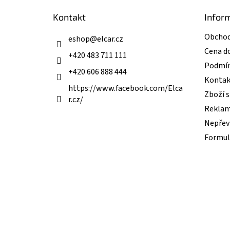
t
Kontakt
Infor
í
Obchod
eshop
@
elcar.cz
Cena d
+420 483 711 111
Podmín
+420 606 888 444
Kontak
https://www.facebook.com/Elca
Zboží 
r.cz/
Reklam
Nepřevz
Formul