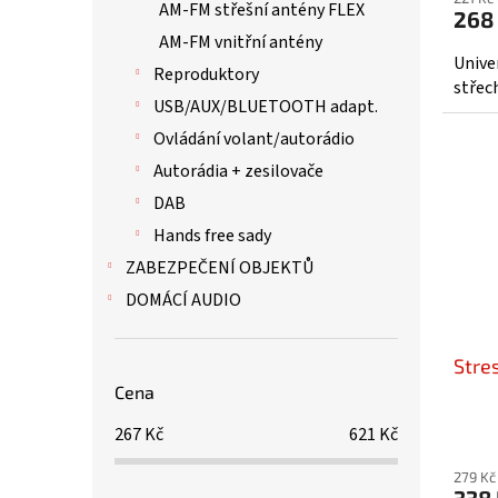
AM-FM střešní antény FLEX
268
AM-FM vnitřní antény
Unive
Reproduktory
střec
USB/AUX/BLUETOOTH adapt.
Ovládání volant/autorádio
Autorádia + zesilovače
DAB
Hands free sady
ZABEZPEČENÍ OBJEKTŮ
DOMÁCÍ AUDIO
Stres
Cena
267
Kč
621
Kč
279 Kč