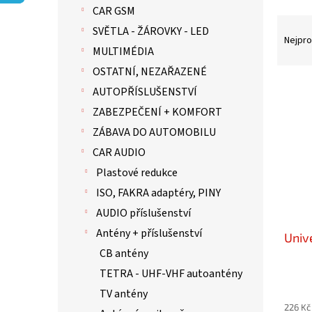
p
CAR GSM
a
Ř
n
SVĚTLA - ŽÁROVKY - LED
a
Nejpro
e
MULTIMÉDIA
z
l
e
OSTATNÍ, NEZAŘAZENÉ
n
V
AUTOPŘÍSLUŠENSTVÍ
í
ý
ZABEZPEČENÍ + KOMFORT
p
p
r
i
ZÁBAVA DO AUTOMOBILU
o
s
CAR AUDIO
d
p
Plastové redukce
u
r
k
o
ISO, FAKRA adaptéry, PINY
t
d
AUDIO příslušenství
ů
u
Antény + příslušenství
Univ
k
CB antény
t
ů
TETRA - UHF-VHF autoantény
TV antény
226 Kč