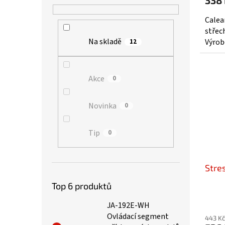
338
Calea
střech
Na skladě
Výrob
12
Akce
0
Novinka
0
Tip
0
Stres
Top 6 produktů
JA-192E-WH
Ovládací segment
443 Kč