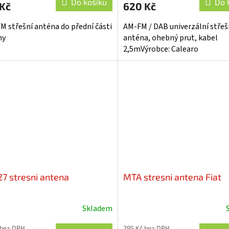
Do košíku
Do 
 Kč
620 Kč
FM střešní anténa do přední části
AM-FM / DAB univerzální střeš
hy
anténa, ohebný prut, kabel
2,5mVýrobce: Calearo
27 stresni antena
MTA stresni antena Fiat
Skladem
Průměrné
hodnocení
 bez DPH
295 Kč bez DPH