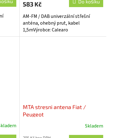
košíku
Do košíku
583 Kč
ní
AM-FM / DAB univerzální střešní
anténa, ohebný prut, kabel
1,5mVýrobce: Calearo
MTA stresni antena Fiat /
Peugeot
Skladem
Skladem
295 Kč bez DPH