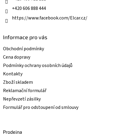
v
k
+420 606 888 444
y
v
https://www.facebook.com/Elcar.cz/
ý
p
i
Informace pro vás
s
u
Obchodní podmínky
Cena dopravy
Podmínky ochrany osobních údajů
Kontakty
Zboží skladem
Reklamační formulář
Nepřevzetí zásilky
Formulář pro odstoupení od smlouvy
Prodejna