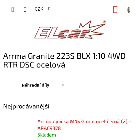
Přejít
NÁKUP
CZK
na
KOŠÍK
obsah
Arrma Granite 223S BLX 1:10 4WD
RTR DSC ocelová
Náhradní díly
Nejprodávanější
Arrma ojnička M4x34mm ocel černá (2) -
ARAC9378
Skladem