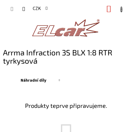
Přejít
NÁKUP
CZK
na
KOŠÍK
obsah
Arrma Infraction 3S BLX 1:8 RTR
tyrkysová
Náhradní díly
Produkty teprve připravujeme.