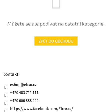
Můžete se ale podívat na ostatní kategorie.
ZPĚT DO OBCHODU
Z
á
p
a
Kontakt
t
í
eshop
@
elcar.cz
+420 483 711 111
+420 606 888 444
https://www.facebook.com/Elcar.cz/