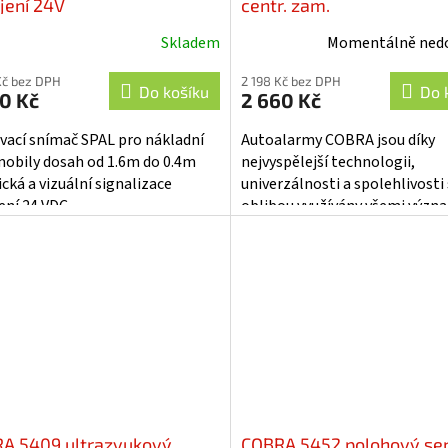
jení 24V
centr. zam.
Skladem
Momentálně ned
Kč bez DPH
2 198 Kč bez DPH
Do košíku
Do 
0 Kč
2 660 Kč
vací snímač SPAL pro nákladní
Autoalarmy COBRA jsou díky
obily dosah od 1.6m do 0.4m
nejvyspělejší technologii,
cká a vizuální signalizace
univerzálnosti a spolehlivosti 
ní 24 VDC...
oblibou využívány všemi výz
výrobci vozidel - RENAULT...
A 5409 ultrazvukový
COBRA 5452 polohový sen