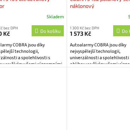
or
náklonový
Skladem
ěrné
cení
Kč bez DPH
1 300 Kč bez DPH
ktu
Do košíku
Do 
0 Kč
1 573 Kč
larmy COBRA jsou díky
Autoalarmy COBRA jsou díky
spělejší technologii,
nejvyspělejší technologii,
zálnosti a spolehlivosti s
univerzálnosti a spolehlivosti 
iček.
ou využívány všemi významnými
oblibou využívány všemi výz
i vozidel - RENAULT...
výrobci vozidel - RENAULT...