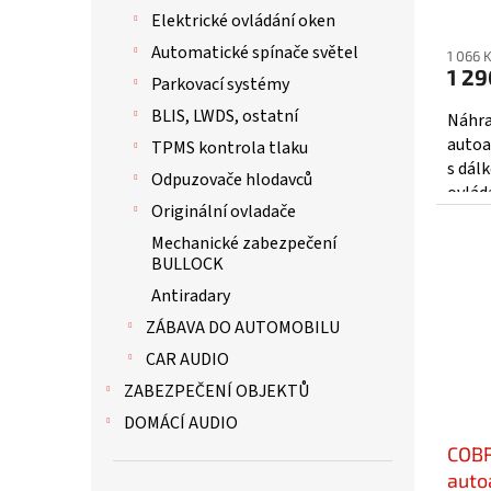
Prům
Elektrické ovládání oken
hodno
Automatické spínače světel
1 066 
produ
1 29
Parkovací systémy
je
3,6
BLIS, LWDS, ostatní
Náhra
z
autoa
TPMS kontrola tlaku
5
s dál
Odpuzovače hlodavců
hvězd
ovlád
Originální ovladače
:dálk
elektr
Mechanické zabezpečení
BULLOCK
Antiradary
ZÁBAVA DO AUTOMOBILU
CAR AUDIO
ZABEZPEČENÍ OBJEKTŮ
DOMÁCÍ AUDIO
COBR
auto