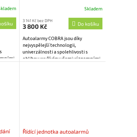
Skladem
Skladem
3 141 Kč bez DPH
košíku
Do košíku
3 800 Kč
Autoalarmy COBRA jsou díky
nejvyspělejší technologii,
s
univerzálnosti a spolehlivosti s
namnými
oblibou využívány všemi významnými
HUJE
výrobci vozidel - RENAULT...
dání
Řídící jednotka autoalarmů