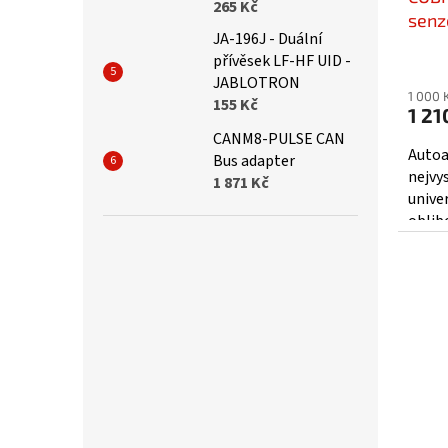
265 Kč
senz
JA-196J - Duální
přívěsek LF-HF UID -
Prům
JABLOTRON
hodno
1 000 
155 Kč
produ
1 21
je
CANM8-PULSE CAN
5,0
Autoa
Bus adapter
z
nejvy
1 871 Kč
5
univer
hvězd
oblib
výrobc