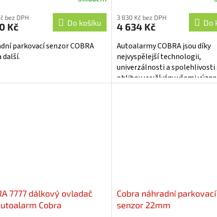
ěrné
cení
Kč bez DPH
3 830 Kč bez DPH
ktu
Do košíku
Do 
0 Kč
4 634 Kč
dní parkovací senzor COBRA
Autoalarmy COBRA jsou díky
 další.
nejvyspělejší technologii,
univerzálnosti a spolehlivosti 
iček.
oblibou využívány všemi výz
výrobci vozidel - RENAULT...
A 7777 dálkový ovladač
Cobra náhradní parkovací
autoalarm Cobra
senzor 22mm