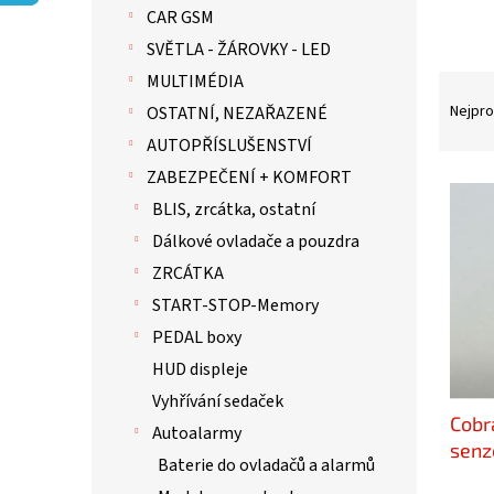
p
CAR GSM
a
n
SVĚTLA - ŽÁROVKY - LED
e
MULTIMÉDIA
Ř
l
a
Nejpro
OSTATNÍ, NEZAŘAZENÉ
z
AUTOPŘÍSLUŠENSTVÍ
e
ZABEZPEČENÍ + KOMFORT
n
V
í
ý
BLIS, zrcátka, ostatní
p
p
Dálkové ovladače a pouzdra
r
i
ZRCÁTKA
o
s
d
p
START-STOP-Memory
u
r
PEDAL boxy
k
o
HUD displeje
t
d
ů
u
Vyhřívání sedaček
Cobr
k
Autoalarmy
t
sen
Baterie do ovladačů a alarmů
ů