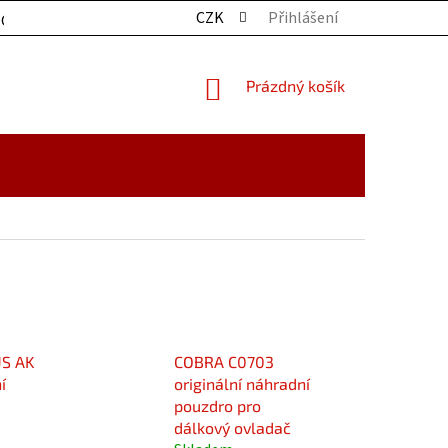
CZK
Přihlášení
OCHRANY OSOBNÍCH ÚDAJŮ
KONTAKTY
ZBOŽÍ SKLADE
NÁKUPNÍ
Prázdný košík
KOŠÍK
S AK
COBRA C0703
í
originální náhradní
pouzdro pro
dálkový ovladač