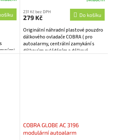
Průměrné
hodnocení
231 Kč bez DPH
produktu
košíku
Do košíku
279 Kč
je
5,0
Originální náhradní plastové pouzdro
z
dálkového ovladače COBRA ( pro
5
s
autoalarmy, centrální zamykání s
hvězdiček.
namnými
dálkovým ovládáním a dálková
ovládání COBRA), skládající se ze 3
částí :...
COBRA GLOBE AC 3196
modulární autoalarm