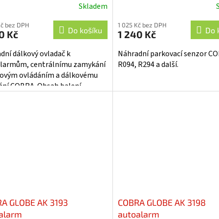
Skladem
ěrné
Průměrné
cení
hodnocení
Kč bez DPH
1 025 Kč bez DPH
ktu
produktu
Do košíku
Do 
0 Kč
1 240 Kč
je
5,0
dní dálkový ovladač k
Náhradní parkovací senzor C
z
larmům, centrálnímu zamykání
R094, R294 a další.
5
kovým ovládáním a dálkovému
iček.
hvězdiček.
ání COBRA. Obsah balení
ové ovládání (klíčenka) včetně
oniky a...
A GLOBE AK 3193
COBRA GLOBE AK 3198
alarm
autoalarm