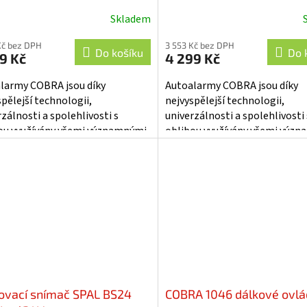
Skladem
ěrné
Průměrné
cení
hodnocení
Kč bez DPH
3 553 Kč bez DPH
ktu
produktu
Do košíku
Do 
9 Kč
4 299 Kč
je
5,0
larmy COBRA jsou díky
Autoalarmy COBRA jsou díky
z
spělejší technologii,
nejvyspělejší technologii,
5
zálnosti a spolehlivosti s
univerzálnosti a spolehlivosti 
iček.
hvězdiček.
ou využívány všemi významnými
oblibou využívány všemi výz
ci vozidel. BALENÍ OBSAHUJE
výrobci vozidel BALENÍ OBSA
E 1KS DÁLKOVÉHO...
POUZE 1KS DÁLKOVÉHO...
ovací snímač SPAL BS24
COBRA 1046 dálkové ovlá