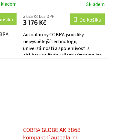
Skladem
Skladem
2 625 Kč bez DPH
košíku
Do košíku
3 176 Kč
OBRA
Autoalarmy COBRA jsou díky
nejvyspělejší technologii,
univerzálnosti a spolehlivosti s
oblibou využívány všemi významnými
výrobci vozidel - RENAULT...
COBRA GLOBE AK 3868
kompaktní autoalarm