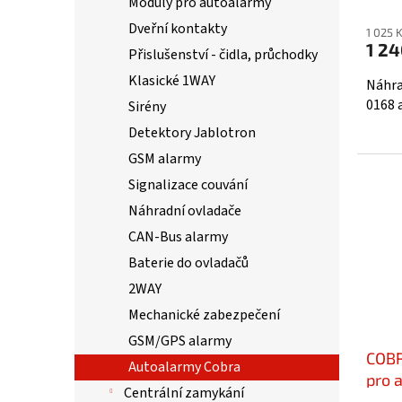
Prům
Moduly pro autoalarmy
hodno
Dveřní kontakty
1 025 
produ
1 24
Přislušenství - čidla, průchodky
je
5,0
Klasické 1WAY
Náhra
z
0168 a
Sirény
5
Detektory Jablotron
hvězd
GSM alarmy
Signalizace couvání
Náhradní ovladače
CAN-Bus alarmy
Baterie do ovladačů
2WAY
Mechanické zabezpečení
GSM/GPS alarmy
COBR
Autoalarmy Cobra
pro 
Centrální zamykání