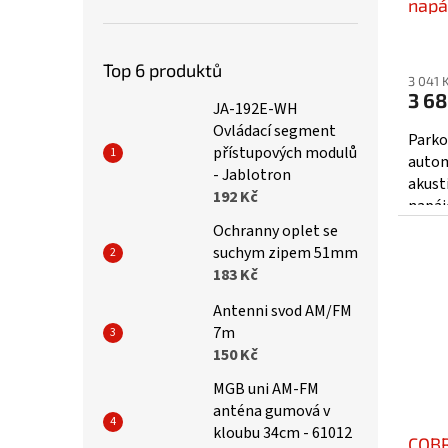
napá
Top 6 produktů
3 041 
3 68
JA-192E-WH
Ovládací segment
Parko
přístupových modulů
autom
- Jablotron
akusti
192 Kč
napáje
Ochranny oplet se
suchym zipem 51mm
183 Kč
Antenni svod AM/FM
7m
150 Kč
MGB uni AM-FM
anténa gumová v
kloubu 34cm - 61012
COBR