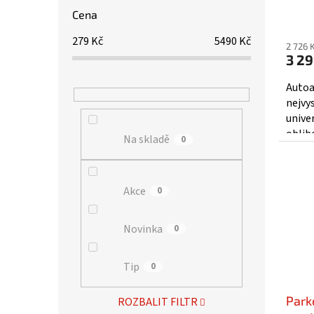
Cena
Prům
hodno
279
Kč
5490
Kč
2 726 
produ
3 29
je
3,0
Autoa
z
nejvy
5
univer
hvězd
oblib
Na skladě
0
výrob
POUZ
Akce
0
Novinka
0
Tip
0
Park
ROZBALIT FILTR