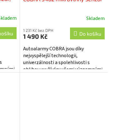
Skladem
Skladem
Průměrné
hodnocení
1 231 Kč bez DPH
produktu
košíku
Do košíku
1 490 Kč
je
5,0
Autoalarmy COBRA jsou díky
z
nejvyspělejší technologii,
5
s
univerzálnosti a spolehlivosti s
hvězdiček.
namnými
oblibou využívány všemi významnými
výrobci vozidel - RENAULT...