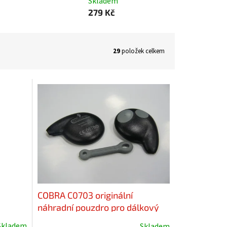
Skladem
279 Kč
29
položek celkem
COBRA C0703 originální
náhradní pouzdro pro dálkový
ovladač
Skladem
Skladem