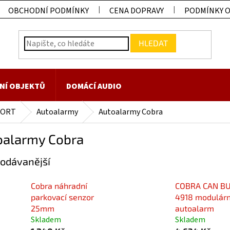
OBCHODNÍ PODMÍNKY
CENA DOPRAVY
PODMÍNKY 
HLEDAT
NÍ OBJEKTŮ
DOMÁCÍ AUDIO
FORT
Autoalarmy
Autoalarmy Cobra
oalarmy Cobra
odávanější
Cobra náhradní
COBRA CAN BU
parkovací senzor
4918 modulárn
25mm
autoalarm
Skladem
Skladem