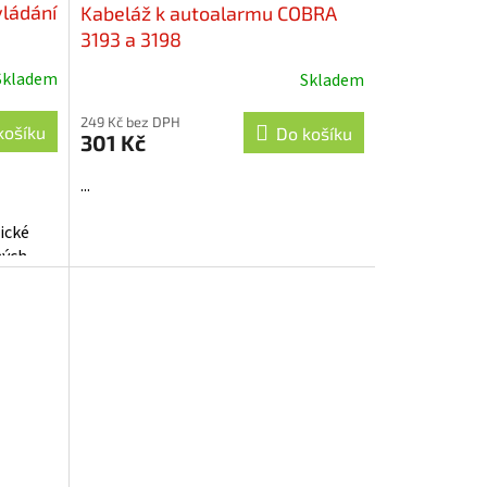
vládání
Kabeláž k autoalarmu COBRA
3193 a 3198
Skladem
Skladem
249 Kč bez DPH
košíku
Do košíku
301 Kč
...
ické
ných