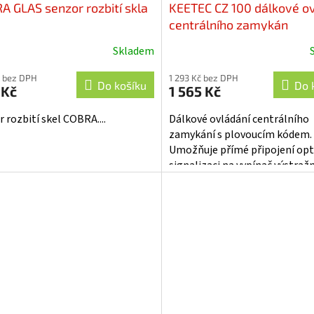
A GLAS senzor rozbití skla
KEETEC CZ 100 dálkové o
centrálního zamykán
Skladem
ěrné
Průměrné
cení
hodnocení
 bez DPH
1 293 Kč bez DPH
ktu
produktu
Do košíku
Do 
 Kč
1 565 Kč
je
4,0
 rozbití skel COBRA....
Dálkové ovládání centrálního
z
zamykání s plovoucím kódem.
5
Umožňuje přímé připojení opt
iček.
hvězdiček.
signalizaci na vypínač výstraž
světel, ovládání otevření
zavazadlového prostoru,...