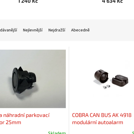
1 240 Kč
4 634 Kč
dávanější
Nejlevnější
Nejdražší
Abecedně
a náhradní parkovací
COBRA CAN BUS AK 4918
zor 25mm
modulární autoalarm
Skladem