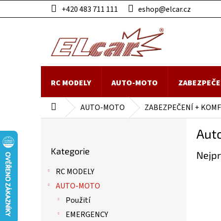
Přejít
+420 483 711 111
eshop@elcar.cz
na
obsah
RC MODELY
AUTO-MOTO
ZABEZPEČE
AUTO-MOTO
ZABEZPEČENÍ + KOM
Domů
P
Aut
o
Přeskočit
s
Kategorie
kategorie
Nejpr
t
r
RC MODELY
a
AUTO-MOTO
n
n
Použití
í
EMERGENCY