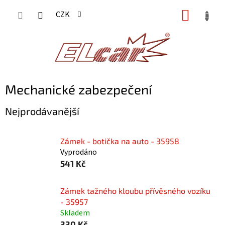
Přejít
NÁKUP
CZK
na
KOŠÍK
obsah
Mechanické zabezpečení
Nejprodávanější
Zámek - botička na auto - 35958
Vyprodáno
541 Kč
Zámek tažného kloubu přívěsného vozíku
- 35957
Skladem
330 Kč