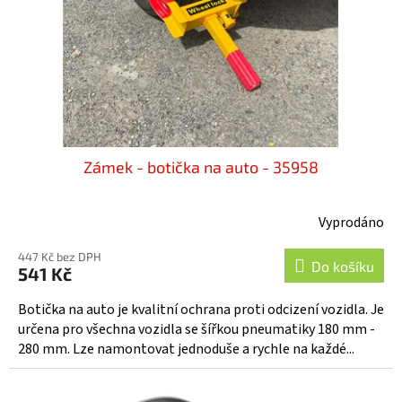
o
d
u
k
t
ů
Zámek - botička na auto - 35958
Vyprodáno
Průměrné
hodnocení
447 Kč bez DPH
produktu
Do košíku
541 Kč
je
3,2
Botička na auto je kvalitní ochrana proti odcizení vozidla. Je
z
určena pro všechna vozidla se šířkou pneumatiky 180 mm -
5
280 mm. Lze namontovat jednoduše a rychle na každé...
hvězdiček.