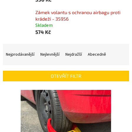
Zámek volantu s ochranou airbagu proti
krádeži - 35956
Skladem
574 Kč
Ř
a
Nejprodávanější
Nejlevnější
Nejdražší
Abecedně
z
e
n
OTEVŘÍT FILTR
í
p
V
r
ý
o
p
d
i
u
s
k
p
t
r
ů