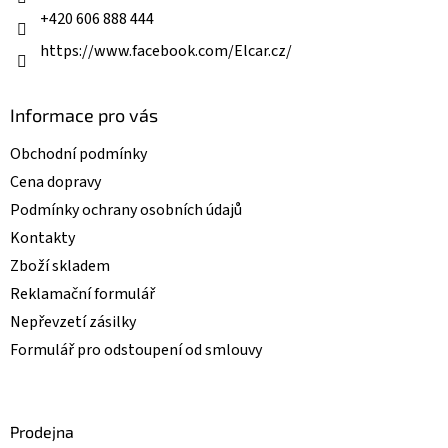
k
+420 606 888 444
y
v
https://www.facebook.com/Elcar.cz/
ý
p
i
Informace pro vás
s
u
Obchodní podmínky
Cena dopravy
Podmínky ochrany osobních údajů
Kontakty
Zboží skladem
Reklamační formulář
Nepřevzetí zásilky
Formulář pro odstoupení od smlouvy
Prodejna