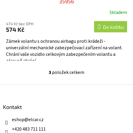
35956
Skladem
474 Kč bez DPH
Do košíku
574 Kč
Zámek volantu s ochranou airbagu proti krádeži -
univerzální mechanické zabezpečovací zařízení na volant.
Chrání vaše vozidlo celkovým zabezpečením volantu a
zároveň chrání...
3
položek celkem
O
v
l
Z
á
á
d
p
a
a
Kontakt
c
t
í
í
eshop
@
elcar.cz
p
r
+420 483 711 111
v