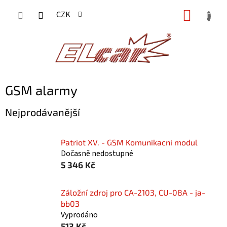
Přejít
NÁKUP
CZK
na
KOŠÍK
obsah
GSM alarmy
Nejprodávanější
Patriot XV. - GSM Komunikacni modul
Dočasně nedostupné
5 346 Kč
Záložní zdroj pro CA-2103, CU-08A - ja-
bb03
Vyprodáno
513 Kč