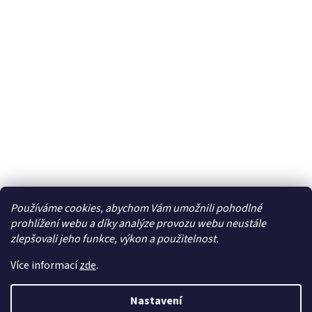
Používáme cookies, abychom Vám umožnili pohodlné
Facebook
prohlížení webu a díky analýze provozu webu neustále
zlepšovali jeho funkce, výkon a použitelnost.
Více informací
zde
.
Vytvořil Shoptet
| Připravil
LemitoMedia s.r.o.
Nastavení