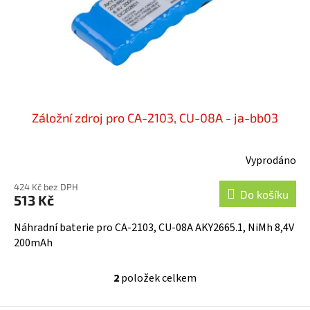
Záložní zdroj pro CA-2103, CU-08A - ja-bb03
Vyprodáno
424 Kč bez DPH
Do košíku
513 Kč
Náhradní baterie pro CA-2103, CU-08A AKY2665.1, NiMh 8,4V
200mAh
2
položek celkem
O
v
l