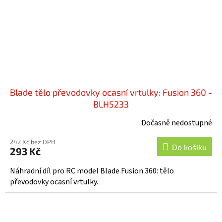
Blade tělo převodovky ocasní vrtulky: Fusion 360 -
BLH5233
Dočasně nedostupné
Průměrné
hodnocení
242 Kč bez DPH
produktu
Do košíku
293 Kč
je
5,0
Náhradní díl pro RC model Blade Fusion 360: tělo
z
převodovky ocasní vrtulky.
5
hvězdiček.