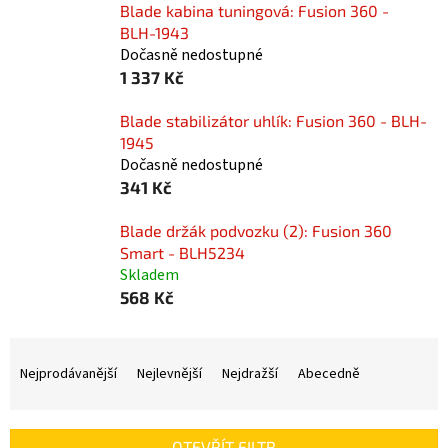
Blade kabina tuningová: Fusion 360 -
BLH-1943
Dočasně nedostupné
1 337 Kč
Blade stabilizátor uhlík: Fusion 360 - BLH-
1945
Dočasně nedostupné
341 Kč
Blade držák podvozku (2): Fusion 360
Smart - BLH5234
Skladem
568 Kč
Ř
a
Nejprodávanější
Nejlevnější
Nejdražší
Abecedně
z
e
n
OTEVŘÍT FILTR