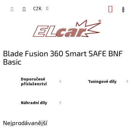
Přejít
NÁKUP
CZK
na
KOŠÍK
obsah
Blade Fusion 360 Smart SAFE BNF
Basic
Doporučené
Tuningové díly
příslušenství
Náhradní díly
Nejprodávanější