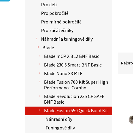
p
Pro děti
a
n
Pro pokročilé
e
Pro mírně pokročilé
l
Pro začátečníky
Náhradní a tuningové díly
Blade
Ř
Blade mCP X BL2 BNF Basic
a
Nejpro
Blade 230 S Smart BNF Basic
z
Blade Nano S3 RTF
e
n
Blade Fusion 700 Kit Super High
V
Performance Combo
í
ý
p
p
Blade Revolution 235 CP SAFE
r
i
BNF Basic
o
s
Blade Fusion 550 Quick Build Kit
d
p
Náhradní díly
u
r
k
Tuningové díly
o