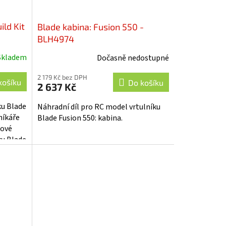
ild Kit
Blade kabina: Fusion 550 -
BLH4974
Skladem
Dočasně nedostupné
2 179 Kč bez DPH
košíku
Do košíku
2 637 Kč
ku Blade
Náhradní díl pro RC model vrtulníku
níkáře
Blade Fusion 550: kabina.
kové
ru Blade