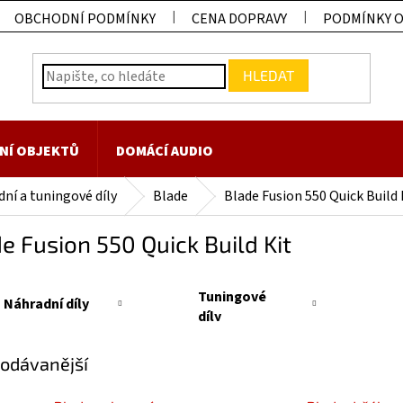
OBCHODNÍ PODMÍNKY
CENA DOPRAVY
PODMÍNKY 
HLEDAT
NÍ OBJEKTŮ
DOMÁCÍ AUDIO
ní a tuningové díly
Blade
Blade Fusion 550 Quick Build 
e Fusion 550 Quick Build Kit
Tuningové
Náhradní díly
díly
odávanější