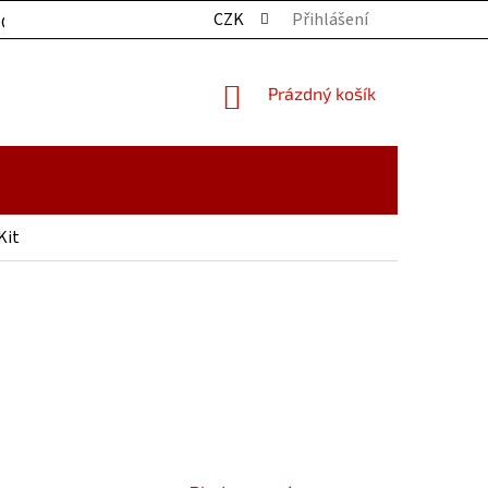
CZK
Přihlášení
OCHRANY OSOBNÍCH ÚDAJŮ
KONTAKTY
ZBOŽÍ SKLADE
NÁKUPNÍ
Prázdný košík
KOŠÍK
Kit