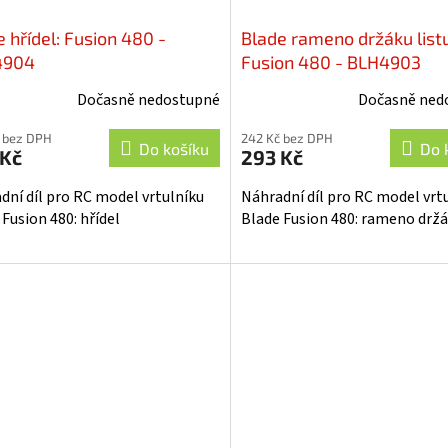
 hřídel: Fusion 480 -
Blade rameno držáku listu
4904
Fusion 480 - BLH4903
Dočasně nedostupné
Dočasně ned
 bez DPH
242 Kč bez DPH
Do košíku
Do 
 Kč
293 Kč
dní díl pro RC model vrtulníku
Náhradní díl pro RC model vrt
Fusion 480: hřídel
Blade Fusion 480: rameno držá