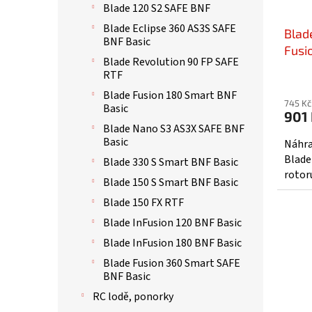
t
d
Blade 120 S2 SAFE BNF
ů
u
Blade Eclipse 360 AS3S SAFE
Blad
k
BNF Basic
t
Fusi
Blade Revolution 90 FP SAFE
ů
RTF
Blade Fusion 180 Smart BNF
745 Kč
Basic
901
Blade Nano S3 AS3X SAFE BNF
Basic
Náhra
Blade
Blade 330 S Smart BNF Basic
rotor
Blade 150 S Smart BNF Basic
Blade 150 FX RTF
Blade InFusion 120 BNF Basic
Blade InFusion 180 BNF Basic
Blade Fusion 360 Smart SAFE
BNF Basic
RC lodě, ponorky