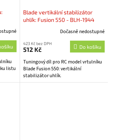
:
Blade vertikální stabilizátor
uhlík: Fusion 550 - BLH-1944
ostupné
Dočasně nedostupné
423 Kč bez DPH
košíku
Do košíku
512 Kč
ulníku
Tuningový díl pro RC model vrtulníku
ku listu
Blade Fusion 550: vertikální
stabilizátor uhlík.