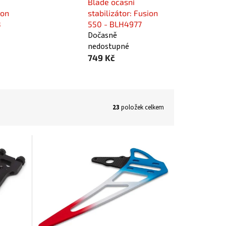
Blade ocasní
ion
stabilizátor: Fusion
8
550 - BLH4977
Dočasně
nedostupné
749 Kč
23
položek celkem