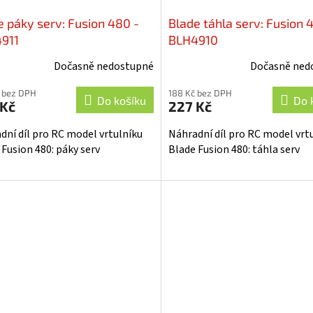
e páky serv: Fusion 480 -
Blade táhla serv: Fusion 
911
BLH4910
Dočasně nedostupné
Dočasně ned
 bez DPH
188 Kč bez DPH
Do košíku
Do 
 Kč
227 Kč
dní díl pro RC model vrtulníku
Náhradní díl pro RC model vrt
 Fusion 480: páky serv
Blade Fusion 480: táhla serv