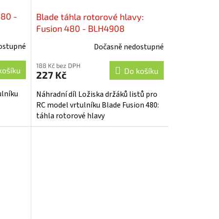
480 -
Blade táhla rotorové hlavy:
Fusion 480 - BLH4908
ostupné
Dočasně nedostupné
188 Kč bez DPH
košíku
Do košíku
227 Kč
ulníku
Náhradní díl Ložiska držáků listů pro
RC model vrtulníku Blade Fusion 480:
táhla rotorové hlavy