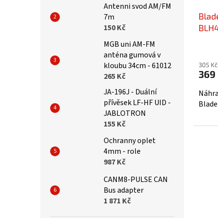
Antenni svod AM/FM
Blad
7m
150 Kč
BLH4
MGB uni AM-FM
anténa gumová v
kloubu 34cm - 61012
305 Kč
369
265 Kč
JA-196J - Duální
Náhra
přívěsek LF-HF UID -
Blade
JABLOTRON
155 Kč
Ochranny oplet
4mm - role
987 Kč
CANM8-PULSE CAN
Bus adapter
1 871 Kč