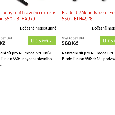
e uchycení hlavního rotoru:
Blade držák podvozku: Fu
on 550 - BLH4979
550 - BLH4978
Dočasně nedostupné
Dočasně ned
 bez DPH
469 Kč bez DPH
Do košíku
Do 
 Kč
568 Kč
dní díl pro RC model vrtulníku
Náhradní díl pro RC model vrt
 Fusion 550: uchycení hlavního
Blade Fusion 550: držák podvo
u.