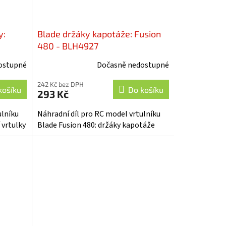
y:
Blade držáky kapotáže: Fusion
480 - BLH4927
ostupné
Dočasně nedostupné
242 Kč bez DPH
košíku
Do košíku
293 Kč
ulníku
Náhradní díl pro RC model vrtulníku
 vrtulky
Blade Fusion 480: držáky kapotáže