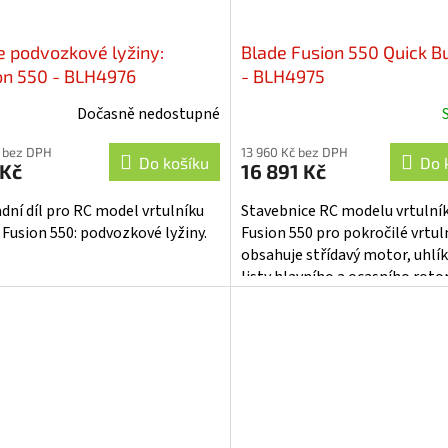
e podvozkové lyžiny:
Blade Fusion 550 Quick Bu
on 550 - BLH4976
- BLH4975
Dočasně nedostupné
 bez DPH
13 960 Kč bez DPH
Do košíku
Do 
 Kč
16 891 Kč
dní díl pro RC model vrtulníku
Stavebnice RC modelu vrtulní
 Fusion 550: podvozkové lyžiny.
Fusion 550 pro pokročilé vrtul
obsahuje střídavý motor, uhlí
listy hlavního a ocasního roto
95mm. Pevný a lehký rám z...