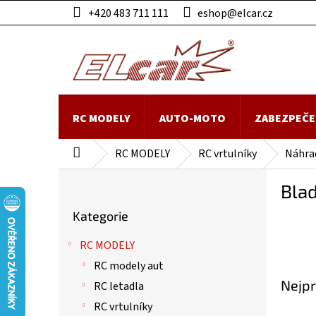
Přejít
+420 483 711 111
eshop@elcar.cz
na
obsah
RC MODELY
AUTO-MOTO
ZABEZPEČE
RC MODELY
RC vrtulníky
Náhrad
Domů
P
Blad
o
Přeskočit
s
Kategorie
kategorie
t
r
RC MODELY
a
RC modely aut
n
Nejpr
n
RC letadla
í
RC vrtulníky