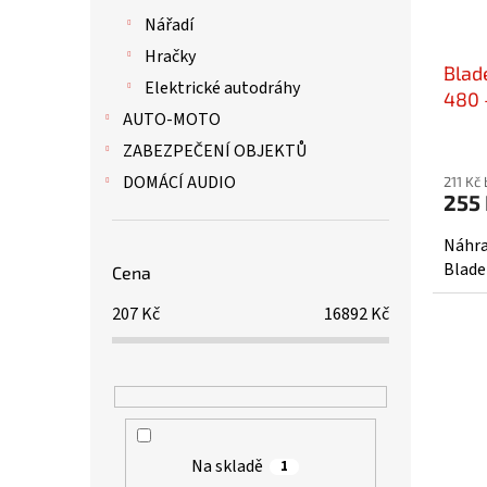
Nářadí
Hračky
Blad
Elektrické autodráhy
480 
AUTO-MOTO
ZABEZPEČENÍ OBJEKTŮ
DOMÁCÍ AUDIO
211 Kč
255
Náhra
Blade
Cena
207
Kč
16892
Kč
Na skladě
1