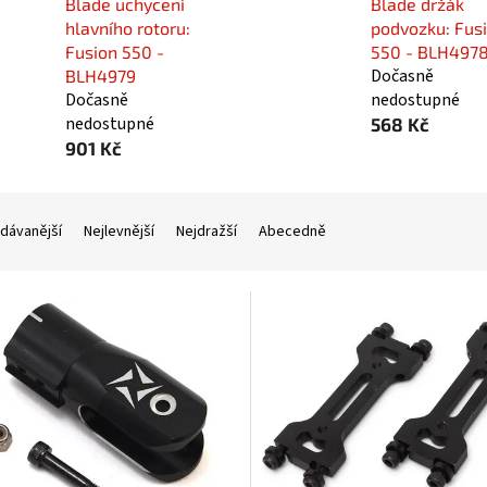
Blade uchycení
Blade držák
hlavního rotoru:
podvozku: Fus
Fusion 550 -
550 - BLH497
Dočasně
BLH4979
Dočasně
nedostupné
nedostupné
568 Kč
901 Kč
dávanější
Nejlevnější
Nejdražší
Abecedně