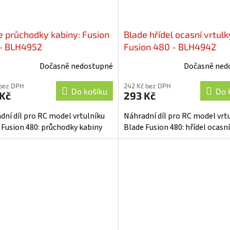
e průchodky kabiny: Fusion
Blade hřídel ocasní vrtulk
- BLH4952
Fusion 480 - BLH4942
Dočasně nedostupné
Dočasně ned
 bez DPH
242 Kč bez DPH
Do košíku
Do 
 Kč
293 Kč
dní díl pro RC model vrtulníku
Náhradní díl pro RC model vrt
 Fusion 480: průchodky kabiny
Blade Fusion 480: hřídel ocasní