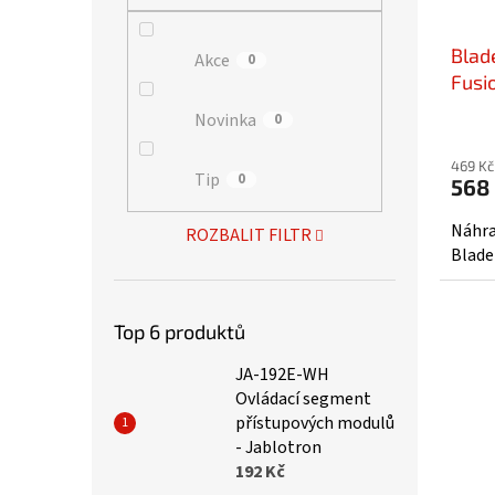
Blad
Akce
0
Fusi
Novinka
0
469 Kč
Tip
0
568
Náhra
ROZBALIT FILTR
Blade
Top 6 produktů
JA-192E-WH
Ovládací segment
přístupových modulů
- Jablotron
192 Kč