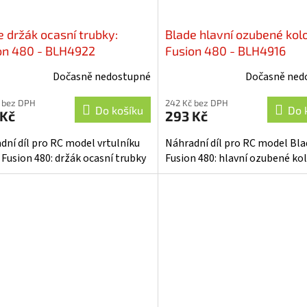
e držák ocasní trubky:
Blade hlavní ozubené kolo
on 480 - BLH4922
Fusion 480 - BLH4916
Dočasně nedostupné
Dočasně ned
 bez DPH
242 Kč bez DPH
Do košíku
Do 
 Kč
293 Kč
dní díl pro RC model vrtulníku
Náhradní díl pro RC model Bla
 Fusion 480: držák ocasní trubky
Fusion 480: hlavní ozubené kol