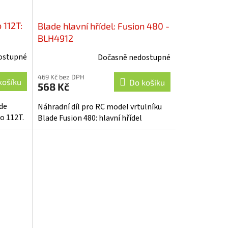
 112T:
Blade hlavní hřídel: Fusion 480 -
BLH4912
ostupné
Dočasně nedostupné
469 Kč bez DPH
košíku
Do košíku
568 Kč
de
Náhradní díl pro RC model vrtulníku
o 112T.
Blade Fusion 480: hlavní hřídel