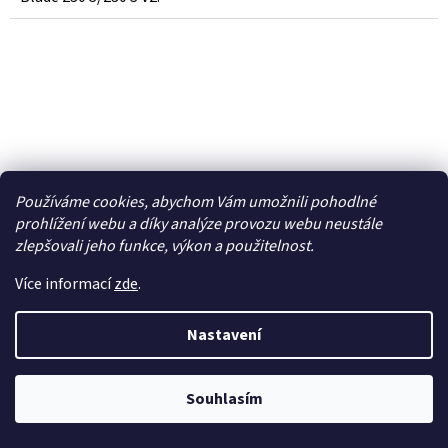
Používáme cookies, abychom Vám umožnili pohodlné
prohlížení webu a díky analýze provozu webu neustále
zlepšovali jeho funkce, výkon a použitelnost.
Více informací
zde
.
Nastavení
Blade náboj ocasního rotoru: 130 S/200 SR X/230
S/230 S V2 - BLH2020
Souhlasím
Skladem