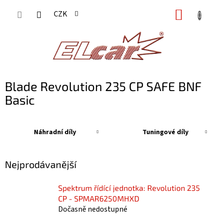
Přejít
NÁKUP
CZK
na
KOŠÍK
obsah
Blade Revolution 235 CP SAFE BNF
Basic
Náhradní díly
Tuningové díly
Nejprodávanější
Spektrum řídící jednotka: Revolution 235
CP - SPMAR6250MHXD
Dočasně nedostupné