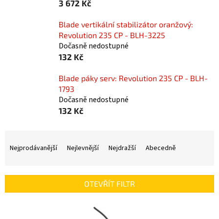
3 672 Kč
Blade vertikální stabilizátor oranžový:
Revolution 235 CP - BLH-3225
Dočasně nedostupné
132 Kč
Blade páky serv: Revolution 235 CP - BLH-
1793
Dočasně nedostupné
132 Kč
Ř
a
Nejprodávanější
Nejlevnější
Nejdražší
Abecedně
z
e
n
OTEVŘÍT FILTR
í
p
V
r
ý