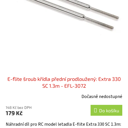
i
u
s
k
p
t
r
ů
o
d
u
k
t
ů
E-flite šroub křídla přední prodloužený: Extra 330
SC 1.3m - EFL-3072
Dočasně nedostupné
148 Kč bez DPH
Do košíku
179 Kč
Náhradní díl pro RC model letadla E-flite Extra 330 SC 1.3m: