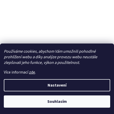
Používáme cookies, abychom Vám umožnili pohodlné
prohlížení webu a díky analýze provozu webu neustále
E-flite spojovací trubka křídel: Extra 300 1.3m -
zlepšovali jeho funkce, výkon a použitelnost.
EFL11588
Více informací
zde
.
Dočasně nedostupné
Nastavení
282 Kč bez DPH
Do košíku
341 Kč
Souhlasím
Náhradní díl pro RC model letadla Extra 300 1.3m: Spojovací
trubka křídel.