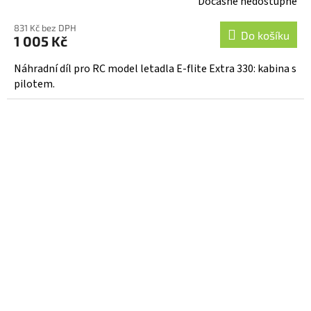
Dočasně nedostupné
831 Kč bez DPH
Do košíku
1 005 Kč
Náhradní díl pro RC model letadla E-flite Extra 330: kabina s
pilotem.