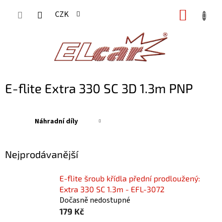
Přejít
NÁKUP
CZK
na
KOŠÍK
obsah
E-flite Extra 330 SC 3D 1.3m PNP
Náhradní díly
Nejprodávanější
E-flite šroub křídla přední prodloužený:
Extra 330 SC 1.3m - EFL-3072
Dočasně nedostupné
179 Kč