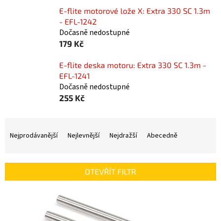
E-flite motorové lože X: Extra 330 SC 1.3m
- EFL-1242
Dočasně nedostupné
179 Kč
E-flite deska motoru: Extra 330 SC 1.3m -
EFL-1241
Dočasně nedostupné
255 Kč
Ř
a
Nejprodávanější
Nejlevnější
Nejdražší
Abecedně
z
e
n
OTEVŘÍT FILTR
í
p
V
r
ý
o
p
d