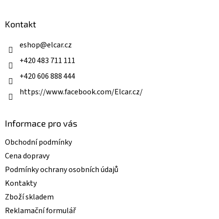
á
d
p
a
a
Kontakt
c
t
í
í
eshop
@
elcar.cz
p
r
+420 483 711 111
v
k
+420 606 888 444
y
v
https://www.facebook.com/Elcar.cz/
ý
p
i
Informace pro vás
s
u
Obchodní podmínky
Cena dopravy
Podmínky ochrany osobních údajů
Kontakty
Zboží skladem
Reklamační formulář