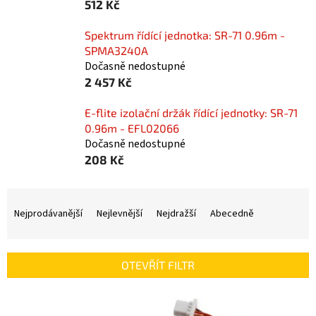
512 Kč
Spektrum řídící jednotka: SR-71 0.96m -
SPMA3240A
Dočasně nedostupné
2 457 Kč
E-flite izolační držák řídící jednotky: SR-71
0.96m - EFL02066
Dočasně nedostupné
208 Kč
Ř
a
Nejprodávanější
Nejlevnější
Nejdražší
Abecedně
z
e
n
OTEVŘÍT FILTR
í
p
V
r
ý