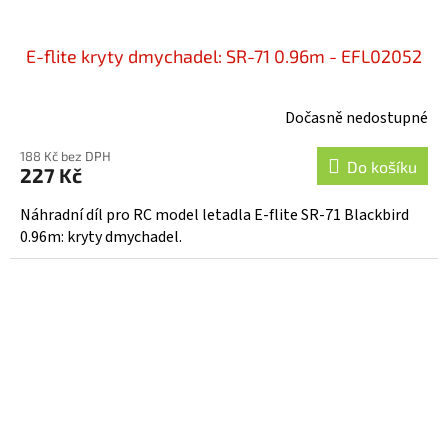
E-flite kryty dmychadel: SR-71 0.96m - EFL02052
Dočasně nedostupné
188 Kč bez DPH
Do košíku
227 Kč
Náhradní díl pro RC model letadla E-flite SR-71 Blackbird
0.96m: kryty dmychadel.