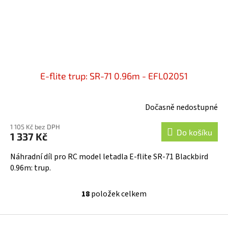
E-flite trup: SR-71 0.96m - EFL02051
Dočasně nedostupné
1 105 Kč bez DPH
Do košíku
1 337 Kč
Náhradní díl pro RC model letadla E-flite SR-71 Blackbird
0.96m: trup.
18
položek celkem
O
v
l
Z
á