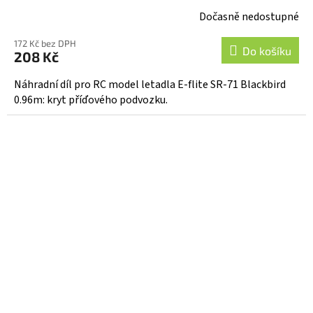
Dočasně nedostupné
172 Kč bez DPH
Do košíku
208 Kč
Náhradní díl pro RC model letadla E-flite SR-71 Blackbird
0.96m: kryt příďového podvozku.