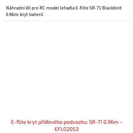
Náhradní díl pro RC model letadla E-flite SR-71 Blackbird
0.96m: kryt baterií.
E-flite kryt příďového podvozku: SR-71 0.96m -
EFL02053