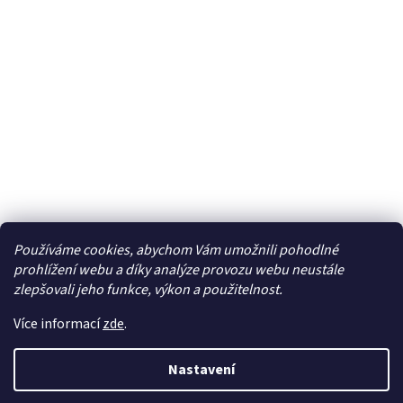
Používáme cookies, abychom Vám umožnili pohodlné
Facebook
prohlížení webu a díky analýze provozu webu neustále
zlepšovali jeho funkce, výkon a použitelnost.
Více informací
zde
.
Vytvořil Shoptet
| Připravil
LemitoMedia s.r.o.
Nastavení
Copyright 2026
Elcar - elektrospecialista - RC modely,