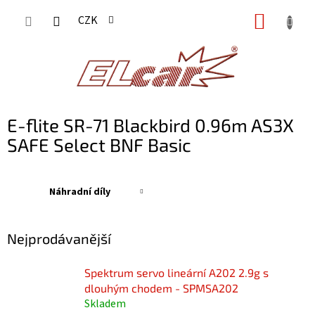
Přejít
NÁKUP
CZK
na
KOŠÍK
obsah
E-flite SR-71 Blackbird 0.96m AS3X
SAFE Select BNF Basic
Náhradní díly
Nejprodávanější
Spektrum servo lineární A202 2.9g s
dlouhým chodem - SPMSA202
Skladem