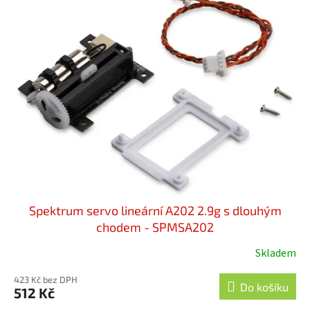
o
p
d
i
u
s
k
p
t
r
ů
o
d
u
k
t
ů
Spektrum servo lineární A202 2.9g s dlouhým
chodem - SPMSA202
Skladem
423 Kč bez DPH
Do košíku
512 Kč