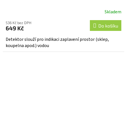
Skladem
Průměrné
hodnocení
536 Kč bez DPH
produktu
Do košíku
649 Kč
je
4,0
Detektor slouží pro indikaci zaplavení prostor (sklep,
z
koupelna apod.) vodou
5
hvězdiček.