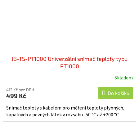
JB-TS-PT1000 Univerzální snímač teploty typu
PT1000
Skladem
Průměrné
hodnocení
412 Kč bez DPH
produktu
Do košíku
499 Kč
je
5,0
Snímač teploty s kabelem pro měření teploty plynných,
z
kapalných a pevných látek v rozsahu -50 °C až +200 °C.
5
hvězdiček.