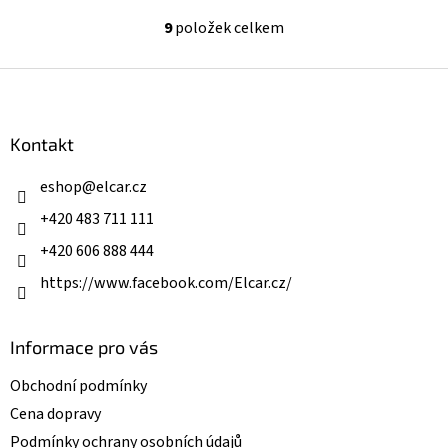
9
položek celkem
O
v
l
Z
á
á
d
p
a
a
Kontakt
c
t
í
í
eshop
@
elcar.cz
p
r
+420 483 711 111
v
k
+420 606 888 444
y
v
https://www.facebook.com/Elcar.cz/
ý
p
i
Informace pro vás
s
u
Obchodní podmínky
Cena dopravy
Podmínky ochrany osobních údajů