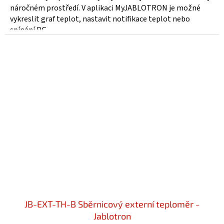
z
náročném prostředí. V aplikaci MyJABLOTRON je možné
5
vykreslit graf teplot, nastavit notifikace teplot nebo
hvězdiček.
spínání PG...
JB-EXT-TH-B Sběrnicový externí teploměr -
Jablotron