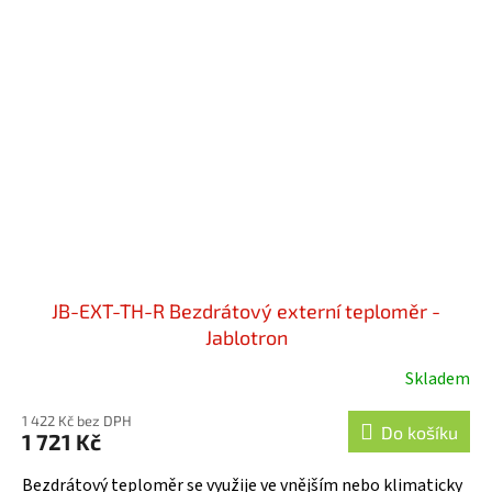
JB-EXT-TH-R Bezdrátový externí teploměr -
Jablotron
Skladem
Průměrné
hodnocení
1 422 Kč bez DPH
produktu
Do košíku
1 721 Kč
je
5,0
Bezdrátový teploměr se využije ve vnějším nebo klimaticky