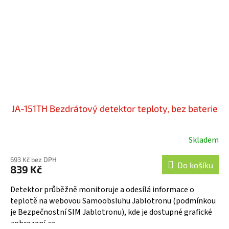
JA-151TH Bezdrátový detektor teploty, bez baterie
Skladem
Průměrné
hodnocení
693 Kč bez DPH
produktu
Do košíku
839 Kč
je
3,7
Detektor průběžně monitoruje a odesílá informace o
z
teplotě na webovou Samoobsluhu Jablotronu (podmínkou
5
je Bezpečnostní SIM Jablotronu), kde je dostupné grafické
hvězdiček.
zobrazení za...