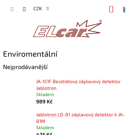
Přejít
NÁKUP
CZK
na
KOŠÍK
obsah
Enviromentální
Nejprodávanější
JA-151F Bezdrátový záplavový detektor
Jablotron
Skladem
989 Kč
Jablotron LD-81 záplavový detektor k JA-
81M
Skladem
425 Kč