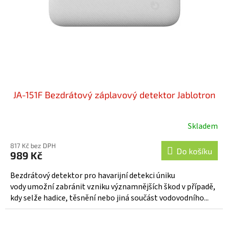
o
d
u
k
t
ů
JA-151F Bezdrátový záplavový detektor Jablotron
Skladem
Průměrné
hodnocení
817 Kč bez DPH
produktu
Do košíku
989 Kč
je
5,0
Bezdrátový detektor pro havarijní detekci úniku
z
vody umožní zabránit vzniku významnějších škod v případě,
5
kdy selže hadice, těsnění nebo jiná součást vodovodního...
hvězdiček.