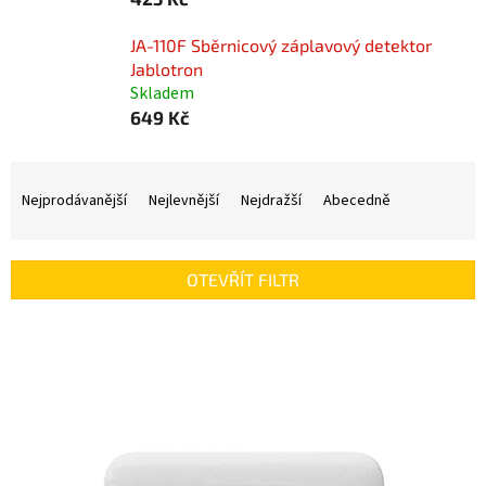
JA-110F Sběrnicový záplavový detektor
Jablotron
Skladem
649 Kč
Ř
a
Nejprodávanější
Nejlevnější
Nejdražší
Abecedně
z
e
n
OTEVŘÍT FILTR
í
p
V
r
ý
o
p
d
i
u
s
k
p
t
r
ů