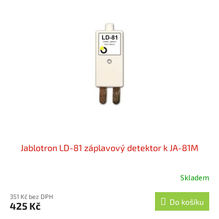
Jablotron LD-81 záplavový detektor k JA-81M
Skladem
Průměrné
hodnocení
351 Kč bez DPH
produktu
Do košíku
425 Kč
je