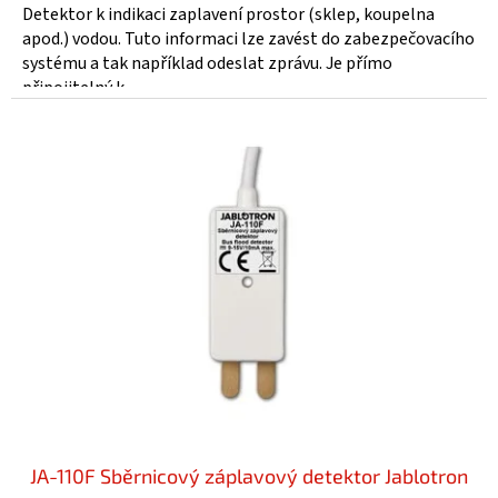
5,0
Detektor k indikaci zaplavení prostor (sklep, koupelna
z
apod.) vodou. Tuto informaci lze zavést do zabezpečovacího
5
systému a tak například odeslat zprávu. Je přímo
hvězdiček.
připojitelný k...
JA-110F Sběrnicový záplavový detektor Jablotron