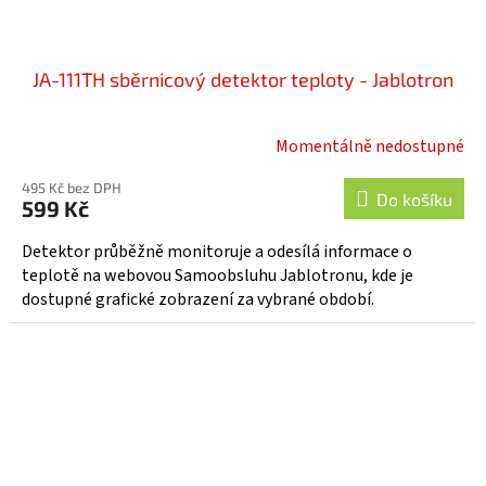
JA-111TH sběrnicový detektor teploty - Jablotron
Momentálně nedostupné
Průměrné
hodnocení
495 Kč bez DPH
produktu
Do košíku
599 Kč
je
5,0
Detektor průběžně monitoruje a odesílá informace o
z
teplotě na webovou Samoobsluhu Jablotronu, kde je
5
dostupné grafické zobrazení za vybrané období.
hvězdiček.