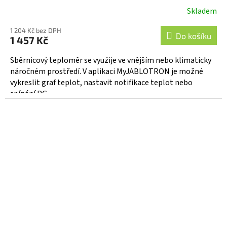
Skladem
1 204 Kč bez DPH
Do košíku
1 457 Kč
Sběrnicový teploměr se využije ve vnějším nebo klimaticky
náročném prostředí. V aplikaci MyJABLOTRON je možné
vykreslit graf teplot, nastavit notifikace teplot nebo
spínání PG...