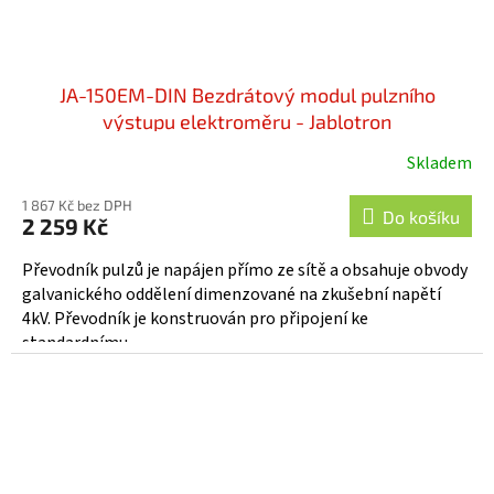
JA-150EM-DIN Bezdrátový modul pulzního
výstupu elektroměru - Jablotron
Skladem
1 867 Kč bez DPH
Do košíku
2 259 Kč
Převodník pulzů je napájen přímo ze sítě a obsahuje obvody
galvanického oddělení dimenzované na zkušební napětí
4kV. Převodník je konstruován pro připojení ke
standardnímu...