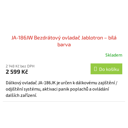
JA-186JW Bezdrátový ovladač Jablotron – bílá
barva
Skladem
Průměrné
hodnocení
2 148 Kč bez DPH
produktu
Do košíku
2 599 Kč
je
5,0
Dálkový ovladač JA-186JK je určen k dálkovému zajištění /
z
odjištění systému, aktivaci panik poplachů a ovládání
5
dalších zařízení.
hvězdiček.