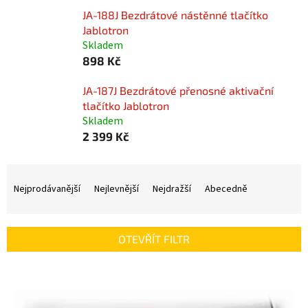
JA-188J Bezdrátové nástěnné tlačítko
Jablotron
Skladem
898 Kč
JA-187J Bezdrátové přenosné aktivační
tlačítko Jablotron
Skladem
2 399 Kč
Ř
a
Nejprodávanější
Nejlevnější
Nejdražší
Abecedně
z
e
n
OTEVŘÍT FILTR
í
p
V
r
ý
o
p
d