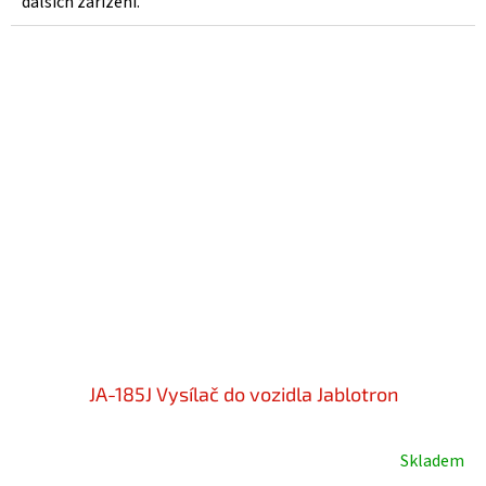
dalších zařízení.
hvězdiček.
JA-185J Vysílač do vozidla Jablotron
Skladem