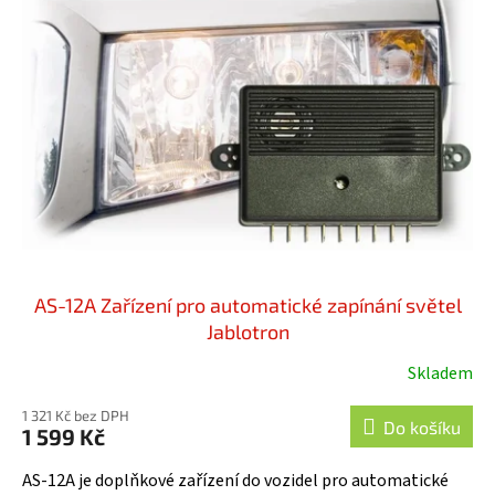
i
u
s
k
p
t
r
ů
o
d
u
k
t
ů
AS-12A Zařízení pro automatické zapínání světel
Jablotron
Skladem
Průměrné
hodnocení
1 321 Kč bez DPH
produktu
Do košíku
1 599 Kč
je
5,0
AS-12A je doplňkové zařízení do vozidel pro automatické