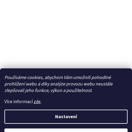
Používáme cookies, abychom Vám umožnili pohodlné
Facebook
prohlížení webu a díky analýze provozu webu neustále
zlepšovali jeho funkce, výkon a použitelnost.
Více informací
zde
.
Vytvořil Shoptet
| Připravil
LemitoMedia s.r.o.
Nastavení
Copyright 2026
Elcar - elektrospecialista - RC modely,
autorádia, navigace, alarmy, domácí audio
. Všechna