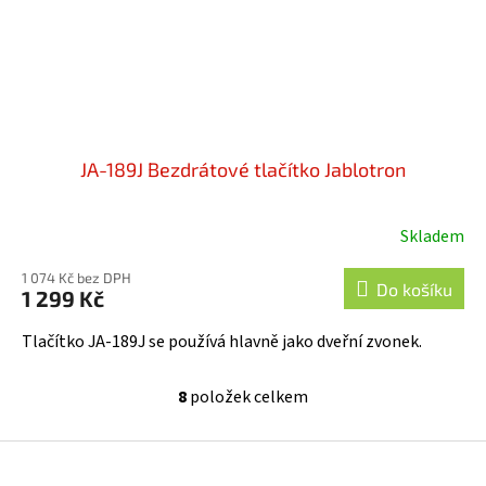
JA-189J Bezdrátové tlačítko Jablotron
Skladem
1 074 Kč bez DPH
Do košíku
1 299 Kč
Tlačítko JA-189J se používá hlavně jako dveřní zvonek.
8
položek celkem
O
v
l
Z
á
á