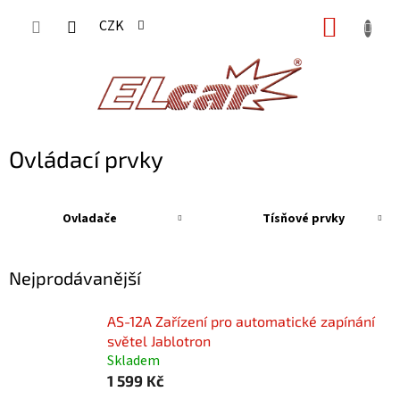
Přejít
NÁKUP
CZK
na
KOŠÍK
obsah
Ovládací prvky
Ovladače
Tísňové prvky
Nejprodávanější
AS-12A Zařízení pro automatické zapínání
světel Jablotron
Skladem
1 599 Kč