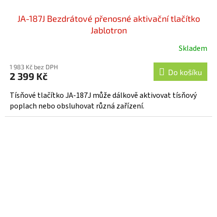
JA-187J Bezdrátové přenosné aktivační tlačítko
Jablotron
Skladem
Průměrné
hodnocení
1 983 Kč bez DPH
produktu
Do košíku
2 399 Kč
je
3,6
Tísňové tlačítko JA-187J může dálkově aktivovat tísňový
z
poplach nebo obsluhovat různá zařízení.
5
hvězdiček.