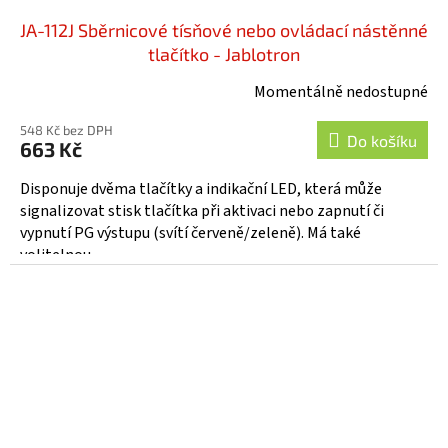
JA-112J Sběrnicové tísňové nebo ovládací nástěnné
tlačítko - Jablotron
Momentálně nedostupné
548 Kč bez DPH
Do košíku
663 Kč
Disponuje dvěma tlačítky a indikační LED, která může
signalizovat stisk tlačítka při aktivaci nebo zapnutí či
vypnutí PG výstupu (svítí červeně/zeleně). Má také
volitelnou...