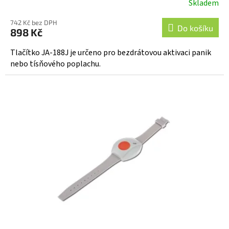
Skladem
Průměrné
hodnocení
742 Kč bez DPH
produktu
Do košíku
898 Kč
je
5,0
Tlačítko JA-188J je určeno pro bezdrátovou aktivaci panik
z
nebo tísňového poplachu.
5
hvězdiček.