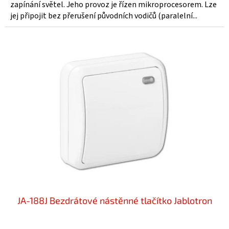
z
zapínání světel. Jeho provoz je řízen mikroprocesorem. Lze
5
jej připojit bez přerušení původních vodičů (paralelní...
hvězdiček.
JA-188J Bezdrátové nástěnné tlačítko Jablotron