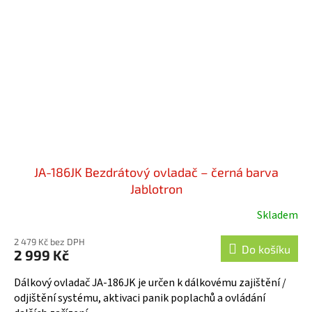
JA-186JK Bezdrátový ovladač – černá barva
Jablotron
Skladem
Průměrné
hodnocení
2 479 Kč bez DPH
produktu
Do košíku
2 999 Kč
je
4,4
Dálkový ovladač JA-186JK je určen k dálkovému zajištění /
z
odjištění systému, aktivaci panik poplachů a ovládání
5