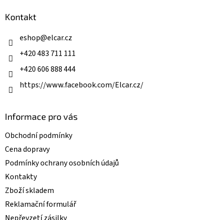
d
p
a
a
Kontakt
c
t
í
í
eshop
@
elcar.cz
p
r
+420 483 711 111
v
k
+420 606 888 444
y
v
https://www.facebook.com/Elcar.cz/
ý
p
i
Informace pro vás
s
u
Obchodní podmínky
Cena dopravy
Podmínky ochrany osobních údajů
Kontakty
Zboží skladem
Reklamační formulář
Nepřevzetí zásilky