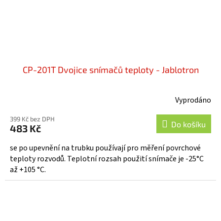
CP-201T Dvojice snímačů teploty - Jablotron
Vyprodáno
Průměrné
hodnocení
399 Kč bez DPH
produktu
Do košíku
483 Kč
je
5,0
se po upevnění na trubku používají pro měření povrchové
z
teploty rozvodů. Teplotní rozsah použití snímače je -25°C
5
až +105 °C.
hvězdiček.