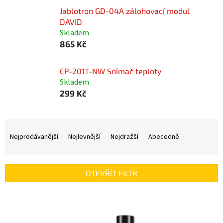
Jablotron GD-04A zálohovací modul
DAVID
Skladem
865 Kč
CP-201T-NW Snímač teploty
Skladem
299 Kč
Ř
a
Nejprodávanější
Nejlevnější
Nejdražší
Abecedně
z
e
n
OTEVŘÍT FILTR
í
p
V
r
ý
o
p
d