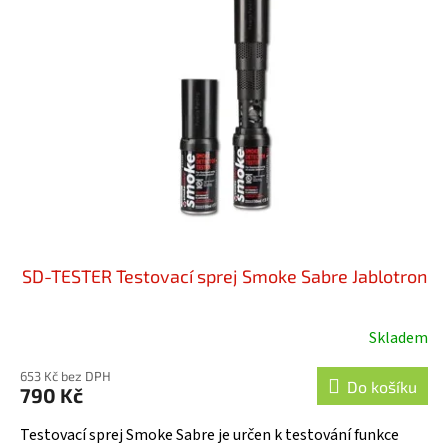
i
u
s
k
p
t
r
ů
o
d
u
k
t
ů
SD-TESTER Testovací sprej Smoke Sabre Jablotron
Skladem
Průměrné
hodnocení
653 Kč bez DPH
produktu
Do košíku
790 Kč
je
5,0
Testovací sprej Smoke Sabre je určen k testování funkce