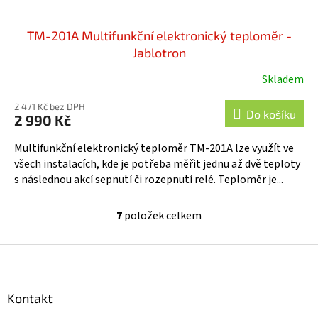
TM-201A Multifunkční elektronický teploměr -
Jablotron
Skladem
Průměrné
hodnocení
2 471 Kč bez DPH
produktu
Do košíku
2 990 Kč
je
5,0
Multifunkční elektronický teploměr TM-201A lze využít ve
z
všech instalacích, kde je potřeba měřit jednu až dvě teploty
5
s následnou akcí sepnutí či rozepnutí relé. Teploměr je...
hvězdiček.
7
položek celkem
O
v
l
Z
á
á
d
p
a
a
Kontakt
c
t
í