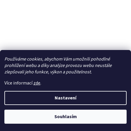
Používáme cookies, abychom Vám umožnili pohodlné
Facebook
prohlížení webu a díky analýze provozu webu neustále
zlepšovali jeho funkce, výkon a použitelnost.
Více informací
zde
.
Vytvořil Shoptet
| Připravil
LemitoMedia s.r.o.
Nastavení
Copyright 2026
Elcar - elektrospecialista - RC modely,
autorádia, navigace, alarmy, domácí audio
. Všechna
práva vyhrazena.
Upravit nastavení cookies
Souhlasím