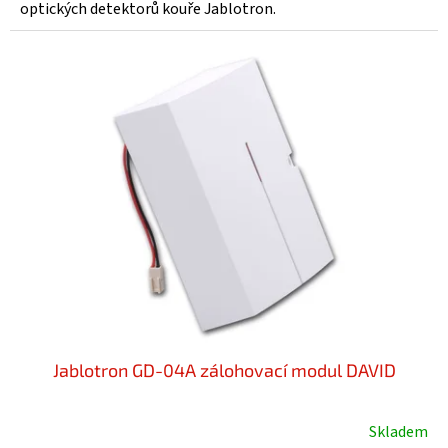
z
optických detektorů kouře Jablotron.
5
hvězdiček.
Jablotron GD-04A zálohovací modul DAVID
Skladem
Průměrné