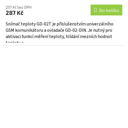
hodnocení
237 Kč bez DPH
produktu
Do košíku
287 Kč
je
5,0
Snímač teploty GD-02T je příslušenstvím univerzálního
z
GSM komunikátoru a ovladače GD-02-DIN. Je nutný pro
5
aktivaci funkcí měření teploty, hlídání mezních hodnot
hvězdiček.
teploty a...