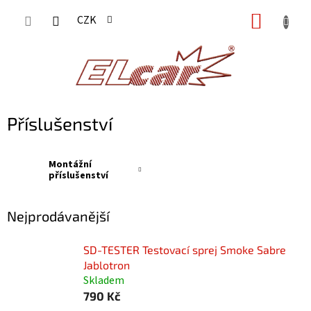
Přejít
NÁKUP
CZK
na
KOŠÍK
obsah
Příslušenství
Montážní
příslušenství
Nejprodávanější
SD-TESTER Testovací sprej Smoke Sabre
Jablotron
Skladem
790 Kč