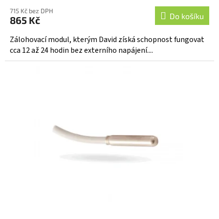
hodnocení
715 Kč bez DPH
produktu
Do košíku
865 Kč
je
4,5
Zálohovací modul, kterým David získá schopnost fungovat
z
cca 12 až 24 hodin bez externího napájení....
5
hvězdiček.