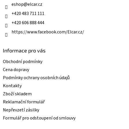
í
eshop
@
elcar.cz
p
r
+420 483 711 111
v
k
+420 606 888 444
y
v
https://www.facebook.com/Elcar.cz/
ý
p
i
Informace pro vás
s
u
Obchodní podmínky
Cena dopravy
Podmínky ochrany osobních údajů
Kontakty
Zboží skladem
Reklamační formulář
Nepřevzetí zásilky
Formulář pro odstoupení od smlouvy