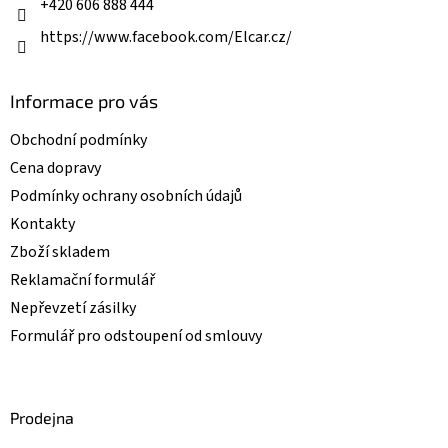
+420 606 888 444
y
v
https://www.facebook.com/Elcar.cz/
ý
p
i
Informace pro vás
s
u
Obchodní podmínky
Cena dopravy
Podmínky ochrany osobních údajů
Kontakty
Zboží skladem
Reklamační formulář
Nepřevzetí zásilky
Formulář pro odstoupení od smlouvy
Prodejna