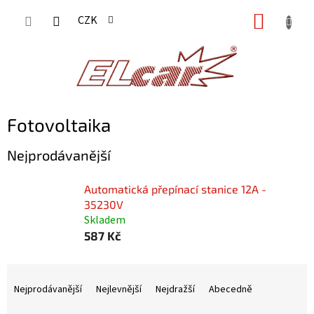
Přejít
NÁKUP
CZK
na
KOŠÍK
obsah
Fotovoltaika
Nejprodávanější
Automatická přepínací stanice 12A -
35230V
Skladem
587 Kč
Ř
a
Nejprodávanější
Nejlevnější
Nejdražší
Abecedně
z