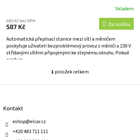
Skladem
485 Kč bez DPH
Do košíku
587 Kč
Automatická přepínací stanice mezi sítí a měničem
poskytuje uživateli bezproblémový provoz s měniči a 230 V
střídavými sítěmi připojenými ke stejnému okruhu. Pokud
existuje...
1
položek celkem
O
v
l
Z
á
á
d
p
a
a
Kontakt
c
t
í
í
eshop
@
elcar.cz
p
r
+420 483 711 111
v
k