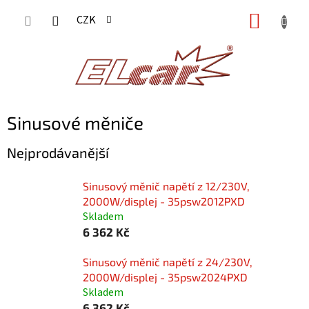
Přejít
NÁKUP
CZK
na
KOŠÍK
obsah
Sinusové měniče
Nejprodávanější
Sinusový měnič napětí z 12/230V,
2000W/displej - 35psw2012PXD
Skladem
6 362 Kč
Sinusový měnič napětí z 24/230V,
2000W/displej - 35psw2024PXD
Skladem
6 362 Kč