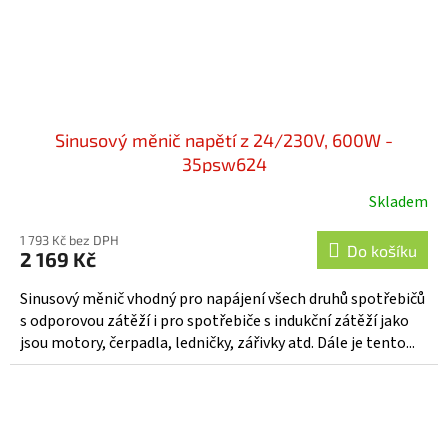
Sinusový měnič napětí z 24/230V, 600W -
35psw624
Skladem
1 793 Kč bez DPH
Do košíku
2 169 Kč
Sinusový měnič vhodný pro napájení všech druhů spotřebičů
s odporovou zátěží i pro spotřebiče s indukční zátěží jako
jsou motory, čerpadla, ledničky, zářivky atd. Dále je tento...