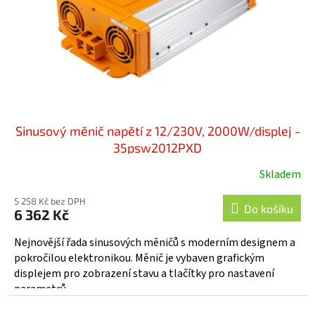
o
d
u
k
t
ů
Sinusový měnič napětí z 12/230V, 2000W/displej -
35psw2012PXD
Skladem
5 258 Kč bez DPH
Do košíku
6 362 Kč
Nejnovější řada sinusových měničů s moderním designem a
pokročilou elektronikou. Měnič je vybaven grafickým
displejem pro zobrazení stavu a tlačítky pro nastavení
parametrů...