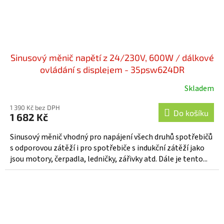
Sinusový měnič napětí z 24/230V, 600W / dálkové
ovládání s displejem - 35psw624DR
Skladem
1 390 Kč bez DPH
Do košíku
1 682 Kč
Sinusový měnič vhodný pro napájení všech druhů spotřebičů
s odporovou zátěží i pro spotřebiče s indukční zátěží jako
jsou motory, čerpadla, ledničky, zářivky atd. Dále je tento...