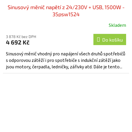
Sinusový měnič napětí z 24/230V + USB, 1500W -
35psw1524
Skladem
3 878 Kč bez DPH
Do košíku
4 692 Kč
Sinusový měnič vhodný pro napájení všech druhů spotřebičů
s odporovou zátěží i pro spotřebiče s indukční zátěží jako
jsou motory, čerpadla, ledničky, zářivky atd. Dále je tento...