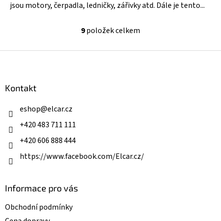
jsou motory, čerpadla, ledničky, zářivky atd. Dále je tento...
9
položek celkem
O
v
l
Z
á
á
d
p
a
a
Kontakt
c
t
í
í
eshop
@
elcar.cz
p
r
+420 483 711 111
v
k
+420 606 888 444
y
v
https://www.facebook.com/Elcar.cz/
ý
p
i
Informace pro vás
s
u
Obchodní podmínky
Cena dopravy