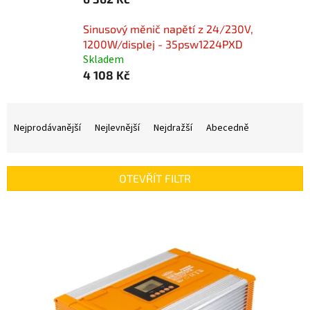
Sinusový měnič napětí z 24/230V,
1200W/displej - 35psw1224PXD
Skladem
4 108 Kč
Ř
a
Nejprodávanější
Nejlevnější
Nejdražší
Abecedně
z
e
n
OTEVŘÍT FILTR
í
p
V
r
ý
o
p
d
i
u
s
k
p
t
r
ů