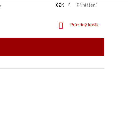
CZK
Přihlášení
OCHRANY OSOBNÍCH ÚDAJŮ
KONTAKTY
ZBOŽÍ SKLADE
NÁKUPNÍ
Prázdný košík
KOŠÍK