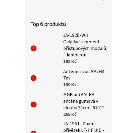
Top 6 produktů
JA-192E-WH
Ovládací segment
přístupových modulů
- Jablotron
192 Kč
Antenni svod AM/FM
7m
150 Kč
MGB uni AM-FM
anténa gumová v
kloubu 34cm - 61012
265 Kč
JA-196J - Duální
přívěsek LF-HF UID -