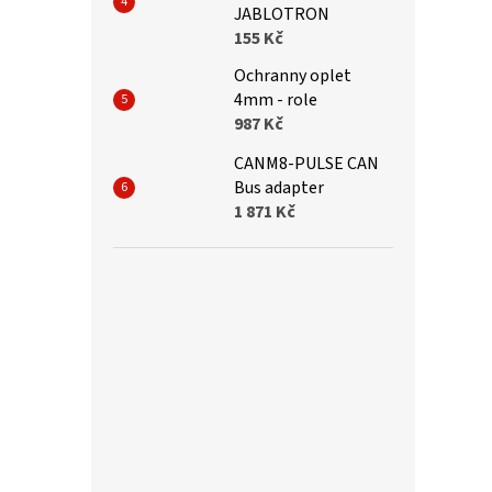
JABLOTRON
155 Kč
Ochranny oplet
4mm - role
987 Kč
CANM8-PULSE CAN
Bus adapter
1 871 Kč