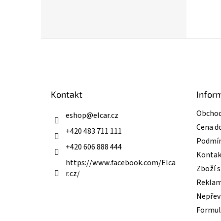
Z
á
p
a
t
Kontakt
Infor
í
Obchod
eshop
@
elcar.cz
Cena d
+420 483 711 111
Podmín
+420 606 888 444
Kontak
https://www.facebook.com/Elca
Zboží 
r.cz/
Reklam
Nepřevz
Formul