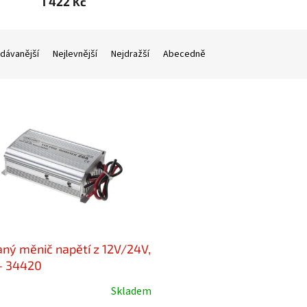
1 422 Kč
dávanější
Nejlevnější
Nejdražší
Abecedně
aný měnič napětí z 12V/24V,
- 34420
Skladem