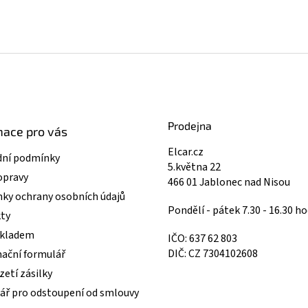
Prodejna
mace pro vás
Elcar.cz
ní podmínky
5.května 22
opravy
466 01 Jablonec nad Nisou
ky ochrany osobních údajů
Pondělí - pátek 7.30 - 16.30 ho
ty
skladem
IČO: 637 62 803
DIČ: CZ 7304102608
ační formulář
etí zásilky
ář pro odstoupení od smlouvy