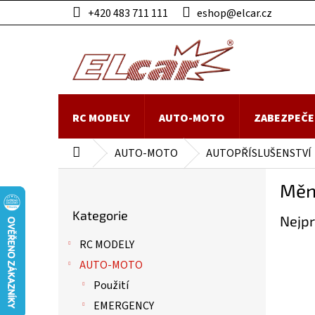
Přejít
+420 483 711 111
eshop@elcar.cz
na
obsah
RC MODELY
AUTO-MOTO
ZABEZPEČE
AUTO-MOTO
AUTOPŘÍSLUŠENSTVÍ
Domů
P
Měn
o
Přeskočit
s
Kategorie
kategorie
Nejpr
t
r
RC MODELY
a
AUTO-MOTO
n
n
Použití
í
EMERGENCY