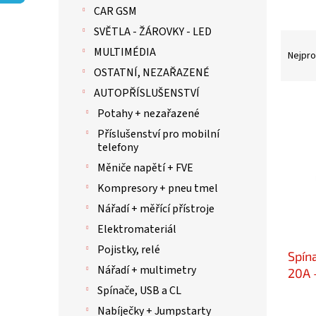
p
CAR GSM
a
n
SVĚTLA - ŽÁROVKY - LED
Ř
e
MULTIMÉDIA
a
Nejpro
l
z
OSTATNÍ, NEZAŘAZENÉ
e
AUTOPŘÍSLUŠENSTVÍ
n
V
Potahy + nezařazené
í
ý
p
p
Příslušenství pro mobilní
r
telefony
i
o
s
Měniče napětí + FVE
d
p
Kompresory + pneu tmel
u
r
k
Nářadí + měřící přístroje
o
t
d
Elektromateriál
ů
u
Pojistky, relé
Spín
k
Nářadí + multimetry
t
20A 
ů
Spínače, USB a CL
Nabíječky + Jumpstarty