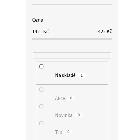
Cena
1421
Kč
1422
Kč
Na skladě
1
Akce
0
Novinka
0
Tip
0