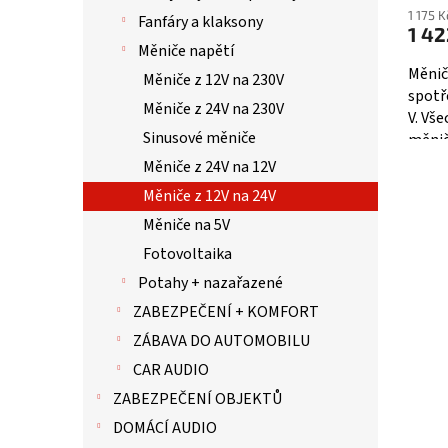
1 175 
Fanfáry a klaksony
1 42
Měniče napětí
Měnič
Měniče z 12V na 230V
spotř
Měniče z 24V na 230V
V. Vš
Sinusové měniče
měnič
spínan
Měniče z 24V na 12V
Měniče z 12V na 24V
Měniče na 5V
Fotovoltaika
Potahy + nazařazené
ZABEZPEČENÍ + KOMFORT
ZÁBAVA DO AUTOMOBILU
CAR AUDIO
ZABEZPEČENÍ OBJEKTŮ
DOMÁCÍ AUDIO