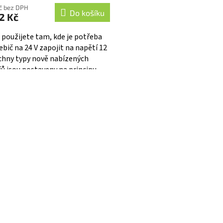
Kč bez DPH
Do košíku
2 Kč
 použijete tam, kde je potřeba
ebič na 24 V zapojit na napětí 12
echny typy nově nabízených
ů jsou postaveny na principu
ých zdrojů a proto vynikají...
O
v
l
á
d
a
c
í
p
r
v
k
y
v
ý