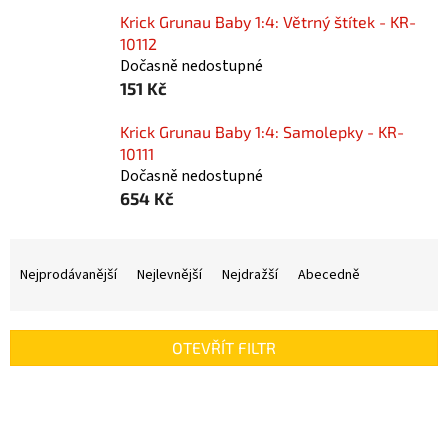
Krick Grunau Baby 1:4: Větrný štítek - KR-
10112
Dočasně nedostupné
151 Kč
Krick Grunau Baby 1:4: Samolepky - KR-
10111
Dočasně nedostupné
654 Kč
Ř
a
Nejprodávanější
Nejlevnější
Nejdražší
Abecedně
z
e
n
OTEVŘÍT FILTR
í
p
V
r
ý
o
p
d