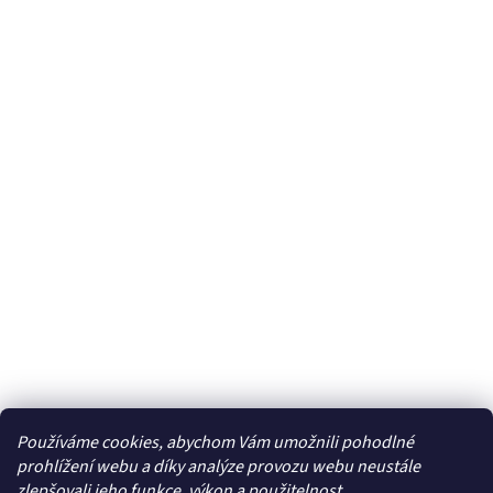
Používáme cookies, abychom Vám umožnili pohodlné
Facebook
prohlížení webu a díky analýze provozu webu neustále
zlepšovali jeho funkce, výkon a použitelnost.