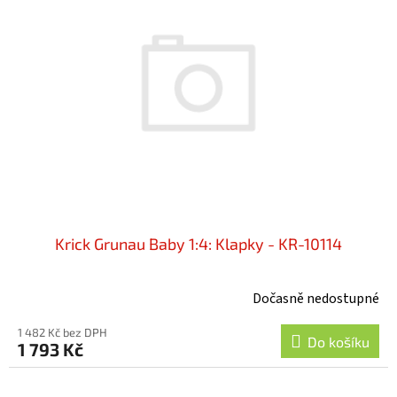
i
u
s
k
p
t
r
ů
o
d
u
k
t
ů
Krick Grunau Baby 1:4: Klapky - KR-10114
Dočasně nedostupné
1 482 Kč bez DPH
Do košíku
1 793 Kč