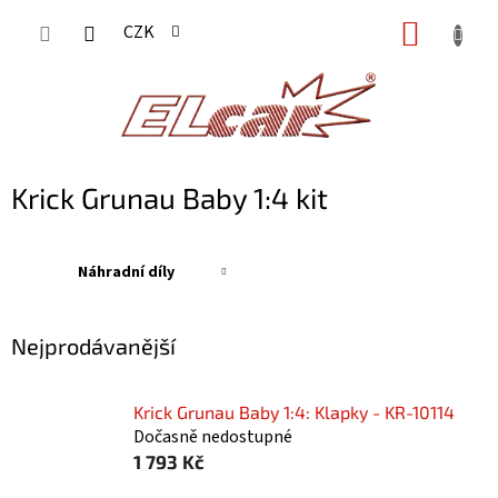
Přejít
NÁKUP
CZK
na
KOŠÍK
obsah
Krick Grunau Baby 1:4 kit
Náhradní díly
Nejprodávanější
Krick Grunau Baby 1:4: Klapky - KR-10114
Dočasně nedostupné
1 793 Kč